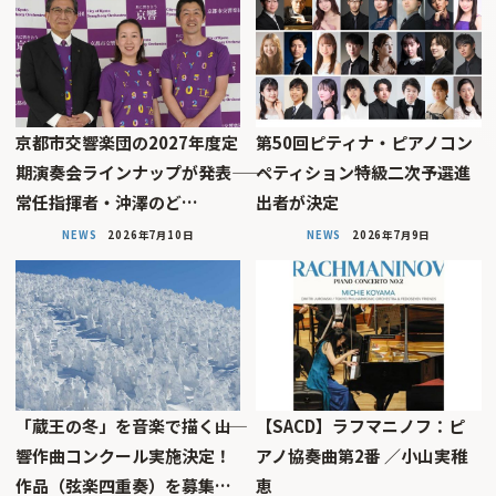
京都市交響楽団の2027年度定
第50回ピティナ・ピアノコン
期演奏会ラインナップが発表――
ペティション特級二次予選進
常任指揮者・沖澤のど…
出者が決定
NEWS
2026年7月10日
NEWS
2026年7月9日
「蔵王の冬」を音楽で描く――山
【SACD】ラフマニノフ：ピ
響作曲コンクール実施決定！
アノ協奏曲第2番 ／小山実稚
作品（弦楽四重奏）を募集…
恵