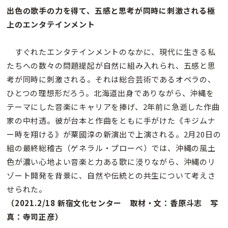
出色の歌手の力を得て、五感と思考が同時に刺激される極
上のエンタテインメント
すぐれたエンタテインメントのなかに、現代に生きる私
たちへの数々の問題提起が自然に組み入れられ、五感と思
考が同時に刺激される。それは総合芸術であるオペラの、
ひとつの理想形だろう。北海道出身でありながら、沖縄を
テーマにした音楽にキャリアを捧げ、2年前に急逝した作曲
家の中村透。彼が台本と作曲をともに手がけた《キジムナ
ー時を翔ける》が粟國淳の新演出で上演される。2月20日の
組の最終総稽古（ゲネラル・プローベ）では、沖縄の風土
色が濃い心地よい音楽と力ある歌に浸りながら、沖縄のリ
ゾート開発を背景に、自然や伝統との共生について考えさ
せられた。
（2021.2/18 新宿文化センター 取材・文：香原斗志 写
真：寺司正彦）