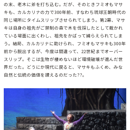
の末、老木に斧を打ち込む。だが、そのときフミオもマサ
キも、カルカリナの力で300年前、すなわち琉球王朝時代の
同じ場所にタイムスリップさせられてしまう。第2幕、マサ
キは自身の祖先がご禁制の森で木を伐採したとして裁かれ
ている場面に出くわし、祖先をかばって捕らえられてしま
う。結局、カルカリナに助けられ、フミオもマサキも300年
前から脱出するが、今度は間違って、22世紀までオーバー
スリップ。そこは生物が棲めないほど環境破壊が進んだ世
界だった。どうにか現代に戻ると、マサキもふくめ、みな
自然と伝統の価値を讃えるのだった??。