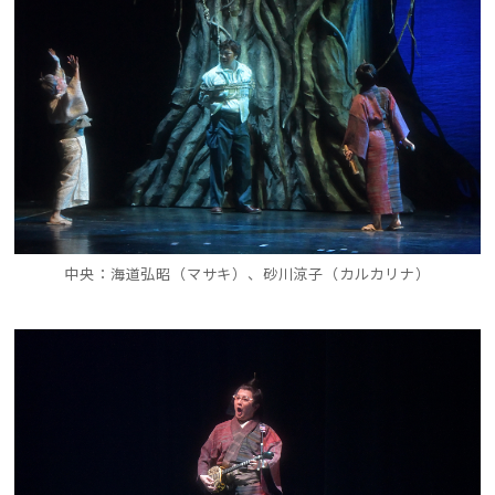
中央：海道弘昭（マサキ）、砂川涼子（カルカリナ）