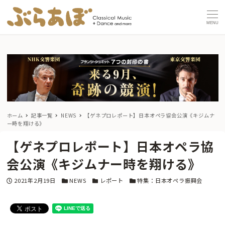
MENU
ホーム
記事一覧
NEWS
【ゲネプロレポート】日本オペラ協会公演《キジムナ
ー時を翔ける》
【ゲネプロレポート】日本オペラ協
会公演《キジムナー時を翔ける》
投稿日
カテゴリー
カテゴリー
カテゴリー
2021年2月19日
NEWS
レポート
特集：日本オペラ振興会