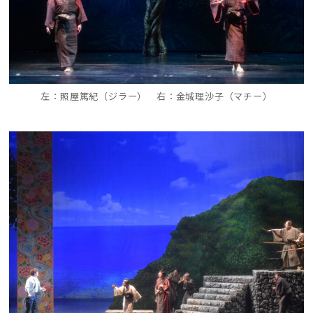
左：照屋篤紀（ジラー） 右：金城理沙子（マチー）