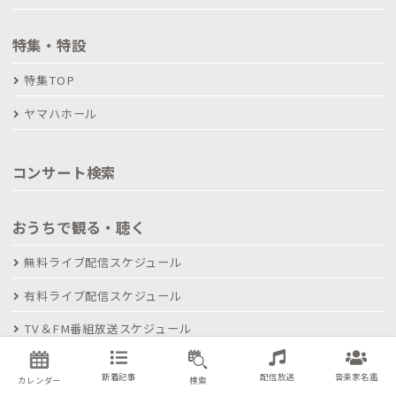
特集・特設
特集TOP
ヤマハホール
コンサート検索
おうちで観る・聴く
無料ライブ配信スケジュール
有料ライブ配信スケジュール
TV＆FM番組放送スケジュール
アーティスト名鑑
新着記事
配信放送
音楽家名鑑
カレンダー
検索