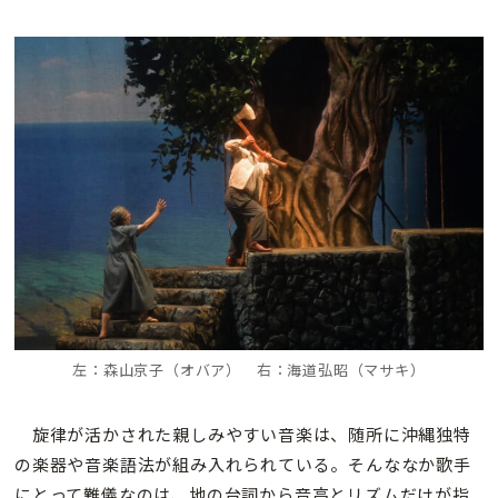
左：森山京子（オバア） 右：海道弘昭（マサキ）
旋律が活かされた親しみやすい音楽は、随所に沖縄独特
の楽器や音楽語法が組み入れられている。そんななか歌手
にとって難儀なのは、地の台詞から音高とリズムだけが指