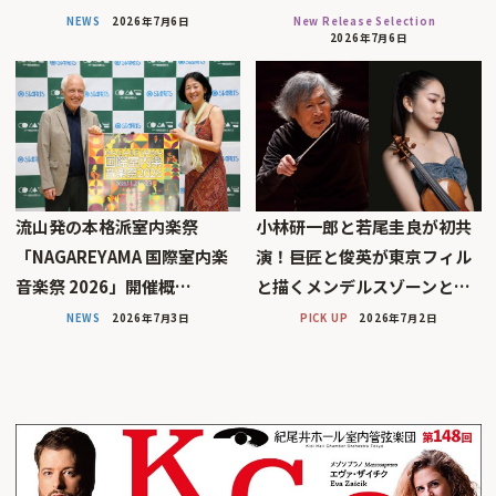
NEWS
2026年7月6日
New Release Selection
2026年7月6日
流山発の本格派室内楽祭
小林研一郎と若尾圭良が初共
「NAGAREYAMA 国際室内楽
演！――巨匠と俊英が東京フィル
音楽祭 2026」開催概…
と描くメンデルスゾーンと…
NEWS
2026年7月3日
PICK UP
2026年7月2日