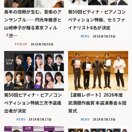
長年の信頼が生む、音楽のア
第50回ピティナ・ピアノコン
ンサンブル──円光寺雅彦と
ペティション特級、セミファ
山崎伸子が贈る東京フィル
イナリスト6名が決定
「渋…
NEWS
2026年7月29日
PICK UP
2026年7月30日
第50回ピティナ・ピアノコン
【速報レポート】2026年度
ペティション特級三次予選進
武満徹作曲賞 本選演奏会＆授
出者が決定
賞式
NEWS
2026年7月27日
NEWS
2026年7月13日