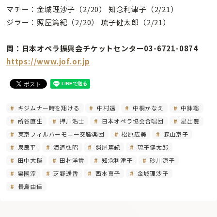
マチー：金城理沙子（2/20） 知念利津子（2/21）
ジラー：照屋篤紀（2/20） 琉子健太郎（2/21）
問：日本オペラ振興会チケットセンター03-6721-0874
https://www.jof.or.jp
キジムナー時を翔ける
中村透
中桐かなえ
中鉢聡
所谷直生
押川浩士
日本オペラ協会合唱団
星出豊
東京フィルハーモニー交響楽団
松原広美
森山京子
泉良平
海道弘昭
照屋篤紀
琉子健太郎
田中大揮
田村洋貴
知念利津子
砂川涼子
粟國淳
芝野遥香
西本真子
金城理沙子
長島由佳