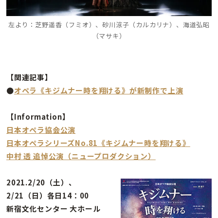
左より：芝野遥香（フミオ）、砂川涼子（カルカリナ）、海道弘昭
（マサキ）
【関連記事】
●
オペラ《キジムナー時を翔ける》が新制作で上演
【Information】
日本オペラ協会公演
日本オペラシリーズNo.81《キジムナー時を翔ける》
中村 透 追悼公演（ニュープロダクション）
2021.2/20（土）、
2/21（日）各日14：00
新宿文化センター 大ホール