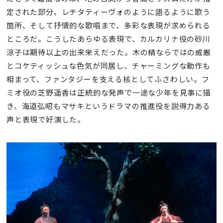
定された部分、レチタティーヴォのように語るように歌う
箇所、そして抒情的な歌唱まで、多彩な表現が求められる
ところだ。こうしたあらゆる表現で、カルカリナ役の砂川
涼子は期待以上の出来栄えだった。木の精ならではの威厳
とコケティッシュな色気が同居し、チャーミングな動作も
相まって、ファンタジーを支える核としてふさわしい。フ
ミオ役の芝野遥香は正統的な発声で一途な少年を見事に描
き、海道弘昭もマサキというドラマの推進役を説得力ある
声と表現で好演した。