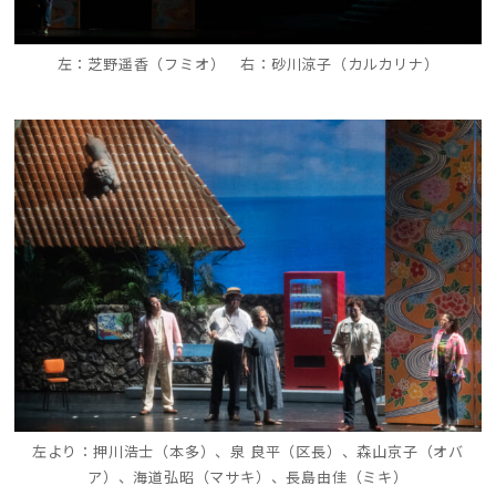
左：芝野遥香（フミオ） 右：砂川涼子（カルカリナ）
左より：押川浩士（本多）、泉 良平（区長）、森山京子（オバ
ア）、海道弘昭（マサキ）、長島由佳（ミキ）