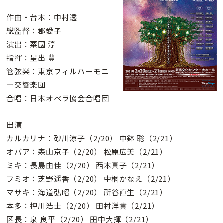
作曲・台本：中村透
総監督：郡愛子
演出：粟國 淳
指揮：星出 豊
管弦楽：東京フィルハーモニ
ー交響楽団
合唱：日本オペラ協会合唱団
出演
カルカリナ：砂川涼子（2/20） 中鉢 聡（2/21）
オバア：森山京子（2/20） 松原広美（2/21）
ミキ：長島由佳（2/20） 西本真子（2/21）
フミオ：芝野遥香（2/20） 中桐かなえ（2/21）
マサキ：海道弘昭（2/20） 所谷直生（2/21）
本多：押川浩士（2/20） 田村洋貴（2/21）
区長：泉 良平（2/20） 田中大揮（2/21）