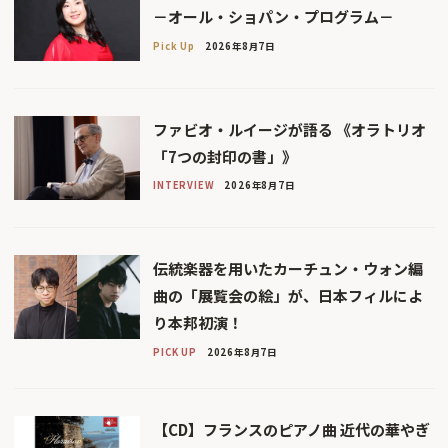
－オール・ショパン・プログラム－
Pick Up
2026年8月7日
ファビオ・ルイージが語る 《オラトリオ
「7つの封印の書」》
INTERVIEW
2026年8月7日
伝統楽器を用いたカーチュン・ウォン編
曲の「展覧会の絵」が、日本フィルによ
り本邦初演！
PICK UP
2026年8月7日
【CD】フランスのピアノ曲 近代の華やぎ