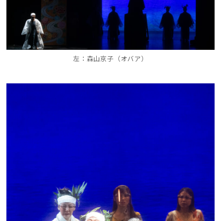
左：森山京子（オバア）