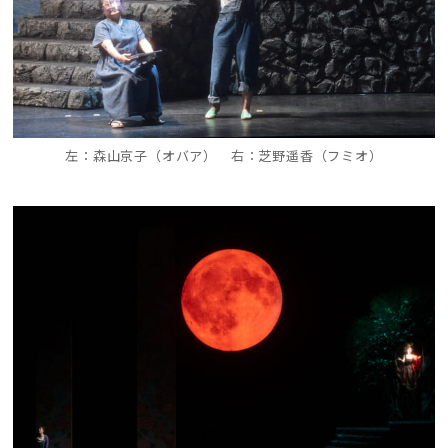
左：森山京子（オバア） 右：芝野遥香（フミオ）