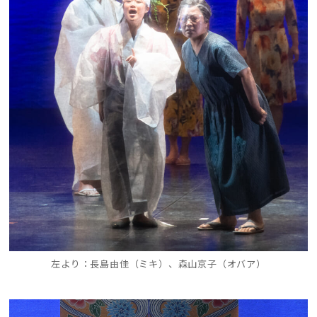
左より：長島由佳（ミキ）、森山京子（オバア）