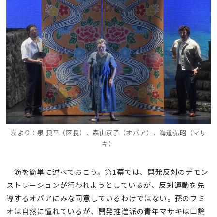
左より：泉 良平（区長）、森山京子（オバア）、海道弘昭（マサ
キ）
筋を簡単に述べておこう。第1幕では、開発反対のデモン
ストレーションが行われようとしているが、反対運動を先
導するオバアにみな同意しているわけではない。孫のフミ
オは自然に憧れているが、開発推進派の青年マサキは口論