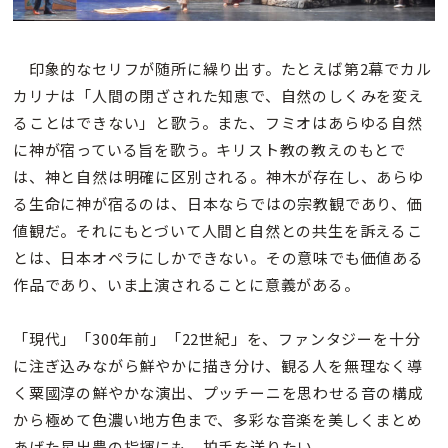
印象的なセリフが随所に繰り出す。たとえば第2幕でカル
カリナは「人間の閉ざされた知恵で、自然のしくみを変え
ることはできない」と歌う。また、フミオはあらゆる自然
に神が宿っている旨を歌う。キリスト教の教えのもとで
は、神と自然は明確に区別される。神木が存在し、あらゆ
る生命に神が宿るのは、日本ならではの宗教観であり、価
値観だ。それにもとづいて人間と自然との共生を訴えるこ
とは、日本オペラにしかできない。その意味でも価値ある
作品であり、いま上演されることに意義がある。
「現代」「300年前」「22世紀」を、ファンタジーを十分
に注ぎ込みながら鮮やかに描き分け、観る人を無理なく導
く粟國淳の鮮やかな演出、プッチーニを思わせる音の構成
から極めて色濃い地方色まで、多彩な音楽を美しくまとめ
あげた星出豊の指揮にも、拍手を送りたい。