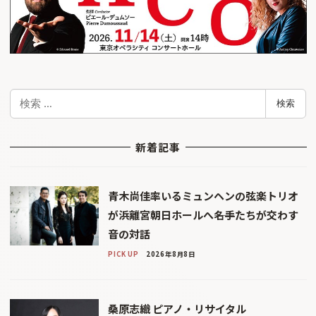
検
検索
索
新着記事
青木尚佳率いるミュンヘンの弦楽トリオ
が浜離宮朝日ホールへ――名手たちが交わす
音の対話
PICK UP
2026年8月8日
桑原志織 ピアノ・リサイタル