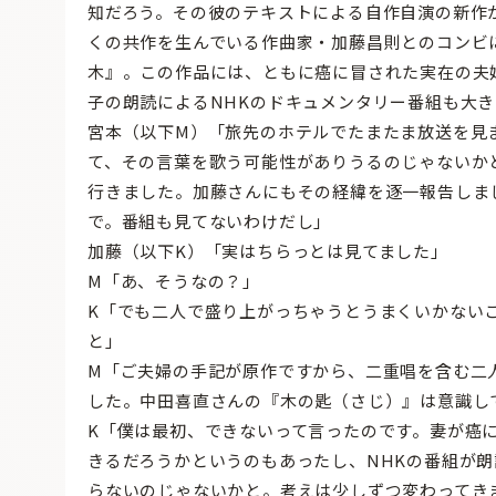
知だろう。その彼のテキストによる自作自演の新作
くの共作を生んでいる作曲家・加藤昌則とのコンビ
木』。この作品には、ともに癌に冒された実在の夫
子の朗読によるNHKのドキュメンタリー番組も大
宮本（以下М）「旅先のホテルでたまたま放送を見
て、その言葉を歌う可能性がありうるのじゃないか
行きました。加藤さんにもその経緯を逐一報告しま
で。番組も見てないわけだし」
加藤（以下K）「実はちらっとは見てました」
М「あ、そうなの？」
K「でも二人で盛り上がっちゃうとうまくいかない
と」
M「ご夫婦の手記が原作ですから、二重唱を含む二
した。中田喜直さんの『木の匙（さじ）』は意識し
K「僕は最初、できないって言ったのです。妻が癌
きるだろうかというのもあったし、NHKの番組が
らないのじゃないかと。考えは少しずつ変わってき