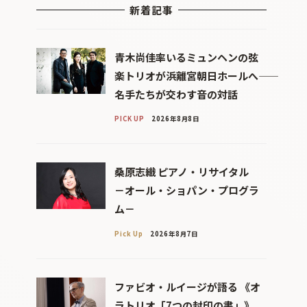
新着記事
青木尚佳率いるミュンヘンの弦
楽トリオが浜離宮朝日ホールへ――
名手たちが交わす音の対話
PICK UP
2026年8月8日
桑原志織 ピアノ・リサイタル
－オール・ショパン・プログラ
ム－
Pick Up
2026年8月7日
ファビオ・ルイージが語る 《オ
ラトリオ「7つの封印の書」》