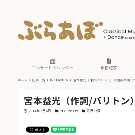
ニュース
ヤマハホ
番組一覧
東京・関
ぶらあぼ
現場のプ
古楽とそ
無料ライ
あ
か
過去の連
コンサートカレンダー
最新記事
ホーム
記事一覧
INTERVIEW
宮本益光（作詞/バリトン）＆加藤昌則（
ニュース
ヤマハホ
番組一覧
東京・関
ぶらあぼ
宮本益光（作詞/バリトン
現場のプ
古楽とそ
無料ライ
あ
か
投稿日
カテゴリー
カテゴリー
2014年2月6日
INTERVIEW
注目公演
過去の連