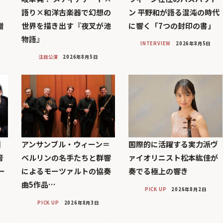
語り×和洋古楽器で幻想の
ン 平野和が語る混沌の時代
贈
世界を描き出す『夜叉が池
に響く「7つの封印の書」
物語』
INTERVIEW
2026年8月5日
注目公演
2026年8月5日
顔
アンサンブル・ウィーン＝
国際的に活躍する実力派ヴ
音
ベルリンの名手たちと群響
ァイオリニスト松本紘佳が
ー
によるモーツァルトの協奏
奏でる極上の響き
曲5作品…
PICK UP
2026年8月2日
PICK UP
2026年8月3日