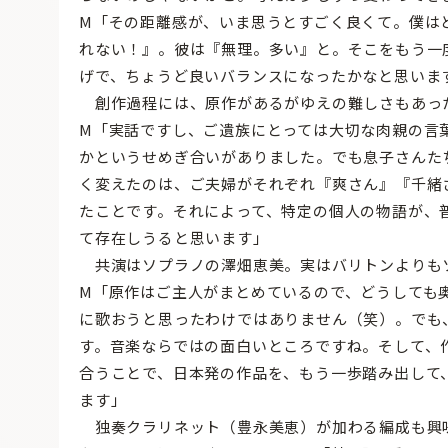
M「その距離感が、いま思うとすごく良くて。僕は
れない！』。彼は『無理。多い』と。そこをもう一
げで、ちょうど良いバランスになったかなと思いま
創作過程には、原作があるがゆえの難しさもあっ
M「実話ですし、ご遺族にとっては大切な肉親の言
かというせめぎ合いがありました。でも息子さんた
く変えたのは、ご夫婦がそれぞれ『爽さん』『千緒
たことです。それによって、特定の個人の物語が、
て存在しうると思います」
共演はソプラノの澤畑恵美。実はバリトンよりも
M「原作はご主人がまとめているので、どうしても
に歌おうと思ったわけではありません（笑）。でも
す。音楽ならではの面白いところですね。そして、
合うことで、日本発の作品を、もう一歩踏み出して
ます」
独奏クラリネット（豊永美恵）が加わる編成も興