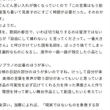
どんどん思い入れが強くなっていくので『この言葉はもう削
度落ち着いて見直すのにすごく時間が必要だった。そのおか
す」
たようだ。
葉を、歌詞の都合で、いわば切り貼りするのは冒涜ではない
ちが『自由にして構わない』と言ってくださって。一番大き
さん』と呼びかけていた固有名詞を、ばっさり捨ててしまっ
普遍的なものになるし、連作の一曲一曲が独立した小品とし
ソプラノの出番のほうが多い。
奥様の日記の部分のほうが多いのですね。けっして自分が楽
、奥様の言葉を男声が歌う部分があってもいいと思っていま
作品の可能性を必ず広げてくれる力を持った澤畑さんと作り
、理想を持って新しい舞台作品として創造したいと考えてい
味深い。加藤によれば、「現実ではないものを象徴する存