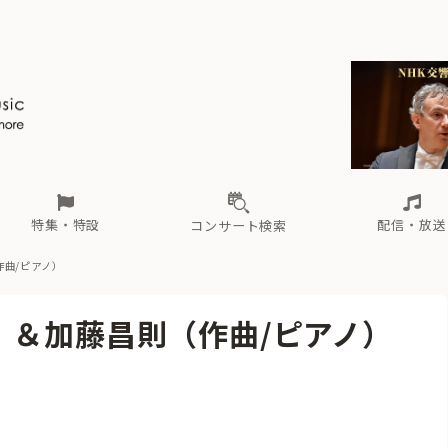
ール
（毎月更新）
東
電子版（無料・月刊）
トピックス
関西
フェスタサマーミューザKAWASAKI 2026
北海道・東北
注目公演
配布場所
インタビュー
中部
定期購読
中国・四国
CD新譜
N響＆東響 《7つ
九州・沖縄
書籍近刊
ロが推す！間違いないオーケストラコンサート
過去の特集
の先と
ブ配信スケジュール
さ
オーケストラの楽屋から
た
な
有料ライブ配信スケジュール
は
ま
や
海の向こうの音楽家
ら
わ
Aからの
載
特集・特設
配信・放送
コンサート検索
作曲/ピアノ）
ール
（毎月更新）
東
電子版（無料・月刊）
トピックス
関西
フェスタサマーミューザKAWASAKI 2026
北海道・東北
注目公演
配布場所
インタビュー
中部
定期購読
中国・四国
CD新譜
N響＆東響 《7つ
九州・沖縄
書籍近刊
）＆加藤昌則（作曲/ピアノ）
ロが推す！間違いないオーケストラコンサート
過去の特集
の先と
ブ配信スケジュール
さ
オーケストラの楽屋から
た
な
有料ライブ配信スケジュール
は
ま
や
海の向こうの音楽家
ら
わ
Aからの
載