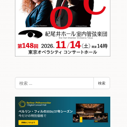
検
検索
索