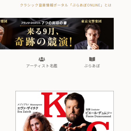
クラシック音楽情報ポータル「ぶらあぼONLINE」とは
の封印の書》
海外公演
FROM編集部
眺望
ぶらあぼブラス！
フォルテピアノ・オデッセイ
アーティスト名鑑
ぶらあぼ
の封印の書》
海外公演
FROM編集部
眺望
ぶらあぼブラス！
フォルテピアノ・オデッセイ