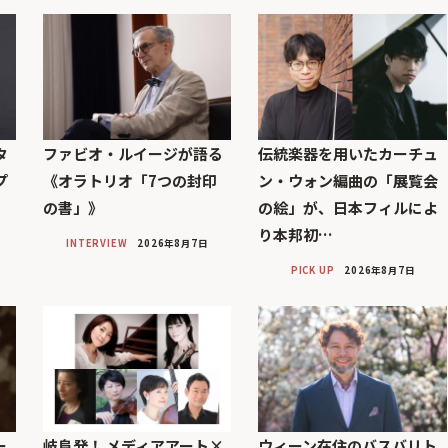
タ
ファビオ・ルイージが語る
伝統楽器を用いたカーチュ
プ
《オラトリオ「7つの封印
ン・ウォン編曲の「展覧会
の書」》
の絵」が、日本フィルによ
り本邦初…
INTERVIEW
2026年8月7日
PICK UP
2026年8月7日
ー
岐阜発！ メディアアート×
ウィーン在住のバスバリト