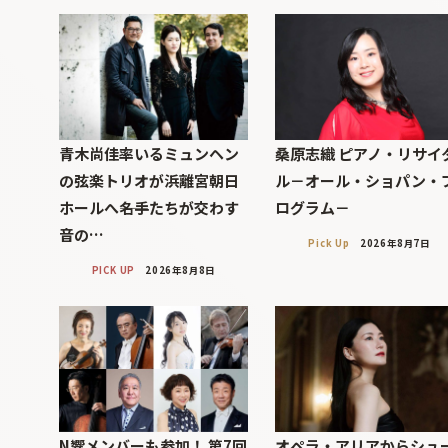
青木尚佳率いるミュンヘン
桑原志織 ピアノ・リサイ
の弦楽トリオが浜離宮朝日
ル－オール・ショパン・
ホールへ――名手たちが交わす
ログラム－
音の…
Pick Up
2026年8月7日
PICK UP
2026年8月8日
N響メンバーも参加！ 第7回
オペラ・アリアからシュ