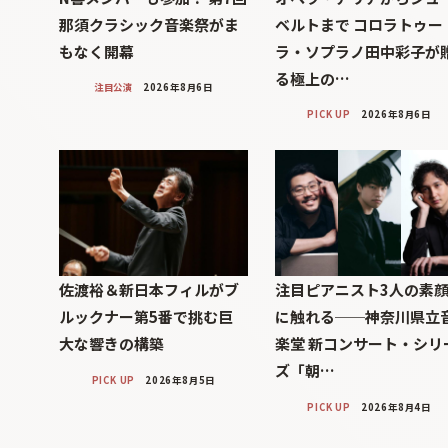
那須クラシック音楽祭がま
ベルトまで コロラトゥー
もなく開幕
ラ・ソプラノ田中彩子が
る極上の…
注目公演
2026年8月6日
PICK UP
2026年8月6日
佐渡裕＆新日本フィルがブ
注目ピアニスト3人の素
ルックナー第5番で挑む巨
に触れる──神奈川県立
大な響きの構築
楽堂 新コンサート・シリ
ズ「朝…
PICK UP
2026年8月5日
PICK UP
2026年8月4日