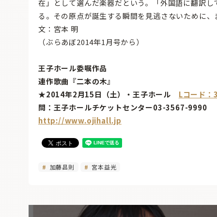
在」として選んだ楽器だという。「外国語に翻訳し
る。その原点が誕生する瞬間を見逃さないために、
文：宮本 明
（ぶらあぼ2014年1月号から）
王子ホール委嘱作品
連作歌曲『二本の木』
★2014年2月15日（土）・王子ホール
Lコード：3
問：王子ホールチケットセンター03-3567-9990
http://www.ojihall.jp
加藤昌則
宮本益光