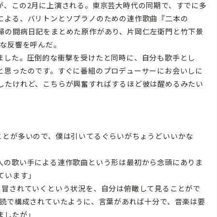
が、この2月に上演される。東京芸大時代の同期で、すでに多
による、バリトンとソプラノのための連作歌曲『二本の
婦の闘病日記をまとめた原作があり、片岡仁左衛門と竹下景
きな反響を呼んだ。
ました。圧倒的な衝撃を受けたと同時に、自分も歌手とし
と思ったのです。すぐに番組のプロデューサーにお会いしに
したけれど、こちらが興奮すればするほど彼は醒めるみたい
ことが多いので、僕は引いてるぐらいがちょうどいいかな
人の歌い手による連作歌曲という形は最初から念頭にありま
ています」
に冒されていくという状況を、自分は俯瞰して見ることがで
朗読で構成されていたように、言葉があれば十分で、音楽は要
ましたが」