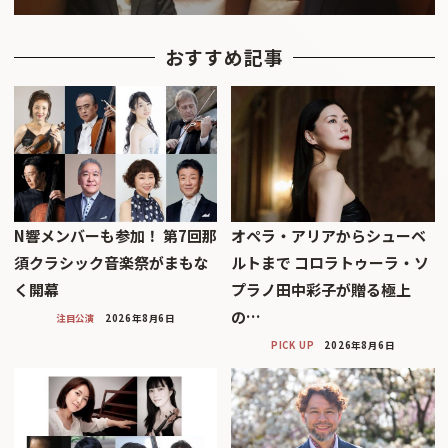
おすすめ記事
N響メンバーも参加！ 第7回那
オペラ・アリアからシューベ
須クラシック音楽祭がまもな
ルトまで コロラトゥーラ・ソ
く開幕
プラノ田中彩子が贈る極上
の…
注目公演
2026年8月6日
PICK UP
2026年8月6日