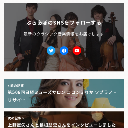
ぶらあぼのSNSをフォローする
最新のクラシック音楽情報をお届けします
Twitter
facebook
Youtube
前の記事
第506回日経ミューズサロン コロンえりか ソプラノ・
リサイ…
次の記事
上野星矢さんと島根朋史さんをインタビユーしました