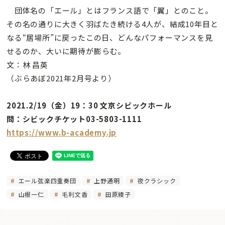
団体名の「エール」とはフランス語で「翼」とのこと。
その名の通りに大きく羽ばたき続ける4人が、結成10年目と
なる“居場所”に戻ったこの日、どんなパフォーマンスを見
せるのか、大いに期待が膨らむ。
文：林 昌英
（ぶらあぼ2021年2月号より）
2021.2/19（金）19：30 文京シビックホール
問：シビックチケット03-5803-1111
https://www.b-academy.jp
エール弦楽四重奏団
上野通明
夜クラシック
山根一仁
毛利文香
田原綾子