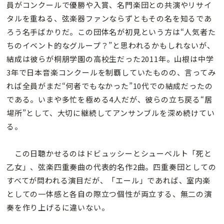
員がコンクールで優勝や入賞、名門楽団との共演やリサイ
タルを重ねる、弦楽器ファンならずともその名を知るであ
ろう名手ばかりだ。この団体名が初見という方は“人気者た
ちのイベント的なグループ？”と思われるかもしれないが、
結成は彼らが桐朋学園の高校生だった2011年。山根は中学
3年で日本音楽コンクールを制覇していたものの、言ってみ
れば全員がまだ“何者でもなかった”10代での結成だったの
である。いまや多忙を極める4人だが、彼らの立ち戻る“居
場所”として、大切に継続してアンサンブルを深め続けてい
る。
この日聴かせるのはドビュッシーとシューベルト「死と
乙女」、弦楽四重奏曲の代表的名作2曲。四重奏団としての
すべてが問われる演目だが、「エール」であれば、室内楽
としての一体感と各自の際立つ個性が両立する、無二の演
奏を作り上げるに違いない。