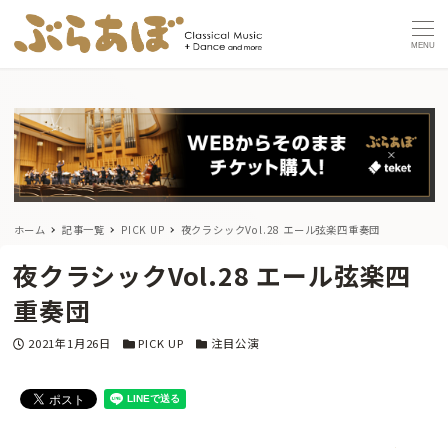
MENU
ホーム
記事一覧
PICK UP
夜クラシックVol.28 エール弦楽四重奏団
夜クラシックVol.28 エール弦楽四
重奏団
投稿日
カテゴリー
カテゴリー
2021年1月26日
PICK UP
注目公演