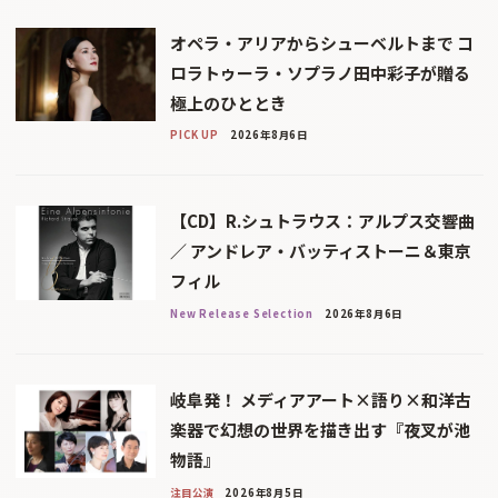
オペラ・アリアからシューベルトまで コ
ロラトゥーラ・ソプラノ田中彩子が贈る
極上のひととき
PICK UP
2026年8月6日
【CD】R.シュトラウス：アルプス交響曲
／ アンドレア・バッティストーニ＆東京
フィル
New Release Selection
2026年8月6日
岐阜発！ メディアアート×語り×和洋古
楽器で幻想の世界を描き出す『夜叉が池
物語』
注目公演
2026年8月5日