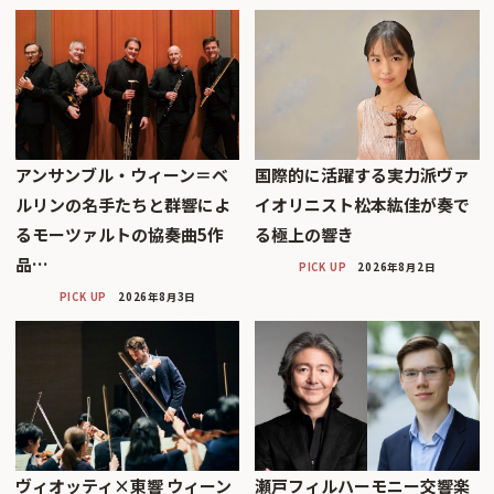
アンサンブル・ウィーン＝ベ
国際的に活躍する実力派ヴァ
ルリンの名手たちと群響によ
イオリニスト松本紘佳が奏で
るモーツァルトの協奏曲5作
る極上の響き
品…
PICK UP
2026年8月2日
PICK UP
2026年8月3日
ヴィオッティ×東響 ウィーン
瀬戸フィルハーモニー交響楽