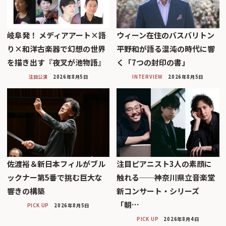
岐阜発！ メディアアート×語
ウィーン在住のバスバリトン
り×和洋古楽器で幻想の世界
平野和が語る混沌の時代に響
を描き出す『夜叉が池物語』
く「7つの封印の書」
注目公演
2026年8月5日
INTERVIEW
2026年8月5日
佐渡裕＆新日本フィルがブル
注目ピアニスト3人の素顔に
ックナー第5番で挑む巨大な
触れる──神奈川県立音楽堂
響きの構築
新コンサート・シリーズ
「朝…
PICK UP
2026年8月5日
PICK UP
2026年8月4日