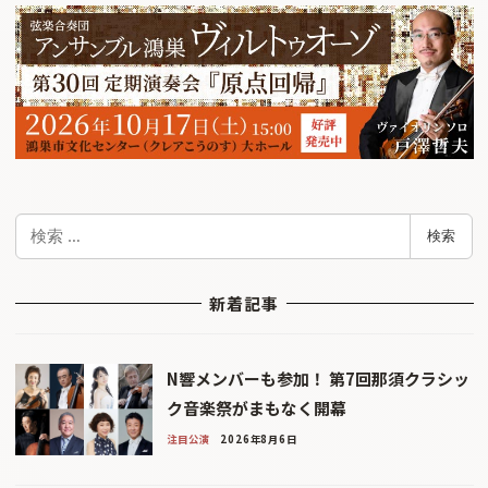
検
検索
索
新着記事
N響メンバーも参加！ 第7回那須クラシッ
ク音楽祭がまもなく開幕
注目公演
2026年8月6日