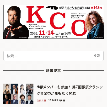
検
検索
索
新着記事
N響メンバーも参加！ 第7回那須クラシッ
ク音楽祭がまもなく開幕
注目公演
2026年8月6日