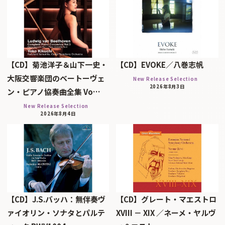
【CD】菊池洋子＆山下一史・
【CD】EVOKE／八巻志帆
大阪交響楽団のベートーヴェ
New Release Selection
2026年8月3日
ン・ピアノ協奏曲全集 Vo…
New Release Selection
2026年8月4日
【CD】J.S.バッハ：無伴奏ヴ
【CD】グレート・マエストロ
ァイオリン・ソナタとパルテ
XVIII － XIX ／ネーメ・ヤルヴ