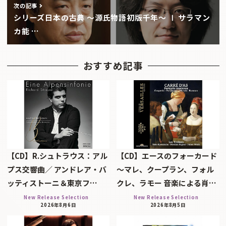
次の記事
シリーズ日本の古典 〜源氏物語初版千年〜 Ⅰ サラマン
カ能 …
おすすめ記事
【CD】R.シュトラウス：アル
【CD】エースのフォーカード
プス交響曲／ アンドレア・バ
～マレ、クープラン、フォル
ッティストーニ＆東京フ…
クレ、ラモー 音楽による肖…
New Release Selection
New Release Selection
2026年8月6日
2026年8月5日