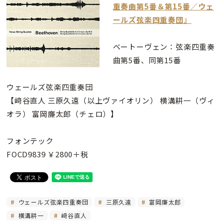
重奏曲第5番＆第15番／ウェ
ールズ弦楽四重奏団』
ベートーヴェン：弦楽四重奏
曲第5番、同第15番
ウェールズ弦楽四重奏団
【﨑谷直人 三原久遠（以上ヴァイオリン） 横溝耕一（ヴィ
オラ） 富岡廉太郎（チェロ）】
フォンテック
FOCD9839 ￥2800＋税
ウェールズ弦楽四重奏団
三原久遠
富岡廉太郎
横溝耕一
﨑谷直人