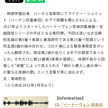
桐朋学園出身、バーゼル音楽院にてライナー・シュミッ
ト（ハーゲン四重奏団）の下で研鑽を積んだ4人による、
2017年よりスタートしたベートーヴェン弦楽四重奏曲・全
曲録音シリーズの半ばとなる第四弾。今回は迷いなき古典
的名曲の第5番イ長調と最高傑作である第15番イ短調という
同主調2曲の組み合わせ。コロナ禍による緊急事態宣言がい
ったん解除され、感染第2波が迫りくる中での録音であった
とか。それだけに第15番第3楽章の冒頭に、体調不良から回
復した“楽聖”によって添えられた「病から癒えし者の神へ
の聖なる感謝の歌」という言葉が真に迫るはず。
文：東端哲也
（ぶらあぼ2021年1月号より）
【information】
CD『ベートーヴェン 弦楽四