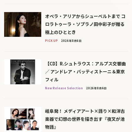
オペラ・アリアからシューベルトまで コ
ロラトゥーラ・ソプラノ田中彩子が贈る
極上のひととき
PICK UP
2026年8月6日
【CD】R.シュトラウス：アルプス交響曲
／ アンドレア・バッティストーニ＆東京
フィル
New Release Selection
2026年8月6日
岐阜発！ メディアアート×語り×和洋古
楽器で幻想の世界を描き出す『夜叉が池
物語』