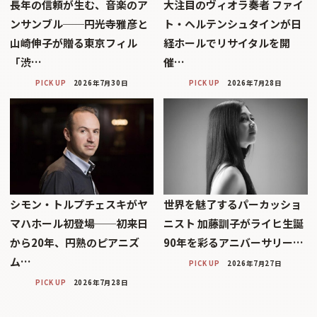
長年の信頼が生む、音楽のア
大注目のヴィオラ奏者 ファイ
ンサンブル──円光寺雅彦と
ト・ヘルテンシュタインが日
山崎伸子が贈る東京フィル
経ホールでリサイタルを開
「渋…
催…
PICK UP
2026年7月30日
PICK UP
2026年7月28日
シモン・トルプチェスキがヤ
世界を魅了するパーカッショ
マハホール初登場──初来日
ニスト 加藤訓子がライヒ生誕
から20年、円熟のピアニズ
90年を彩るアニバーサリー…
ム…
PICK UP
2026年7月27日
PICK UP
2026年7月28日