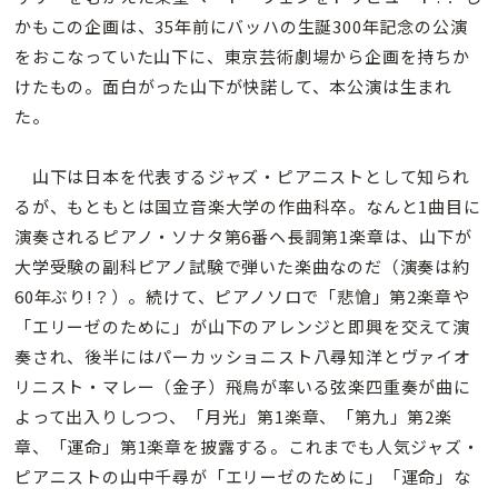
かもこの企画は、35年前にバッハの生誕300年記念の公演
をおこなっていた山下に、東京芸術劇場から企画を持ちか
けたもの。面白がった山下が快諾して、本公演は生まれ
た。
山下は日本を代表するジャズ・ピアニストとして知られ
るが、もともとは国立音楽大学の作曲科卒。なんと1曲目に
演奏されるピアノ・ソナタ第6番ヘ長調第1楽章は、山下が
大学受験の副科ピアノ試験で弾いた楽曲なのだ（演奏は約
60年ぶり!？）。続けて、ピアノソロで「悲愴」第2楽章や
「エリーゼのために」が山下のアレンジと即興を交えて演
奏され、後半にはパーカッショニスト八尋知洋とヴァイオ
リニスト・マレー（金子）飛鳥が率いる弦楽四重奏が曲に
よって出入りしつつ、「月光」第1楽章、「第九」第2楽
章、「運命」第1楽章を披露する。これまでも人気ジャズ・
ピアニストの山中千尋が「エリーゼのために」「運命」な