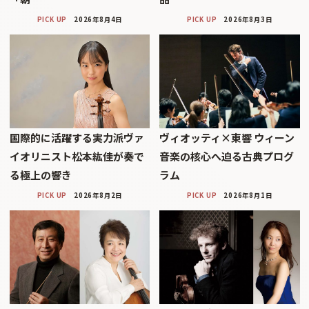
PICK UP
2026年8月4日
PICK UP
2026年8月3日
国際的に活躍する実力派ヴァ
ヴィオッティ×東響 ウィーン
イオリニスト松本紘佳が奏で
音楽の核心へ迫る古典プログ
る極上の響き
ラム
PICK UP
2026年8月2日
PICK UP
2026年8月1日