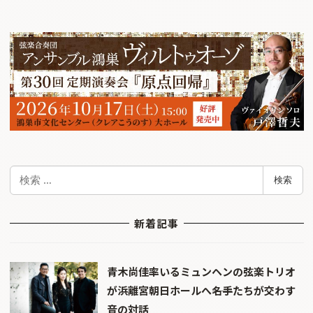
検
検索
索
新着記事
青木尚佳率いるミュンヘンの弦楽トリオ
が浜離宮朝日ホールへ――名手たちが交わす
音の対話