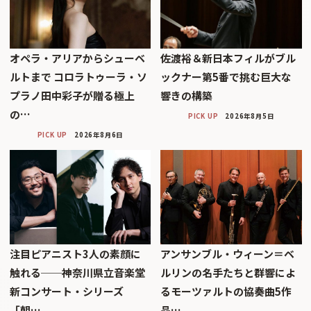
オペラ・アリアからシューベ
佐渡裕＆新日本フィルがブル
ルトまで コロラトゥーラ・ソ
ックナー第5番で挑む巨大な
プラノ田中彩子が贈る極上
響きの構築
の…
PICK UP
2026年8月5日
PICK UP
2026年8月6日
注目ピアニスト3人の素顔に
アンサンブル・ウィーン＝ベ
触れる──神奈川県立音楽堂
ルリンの名手たちと群響によ
新コンサート・シリーズ
るモーツァルトの協奏曲5作
「朝…
品…