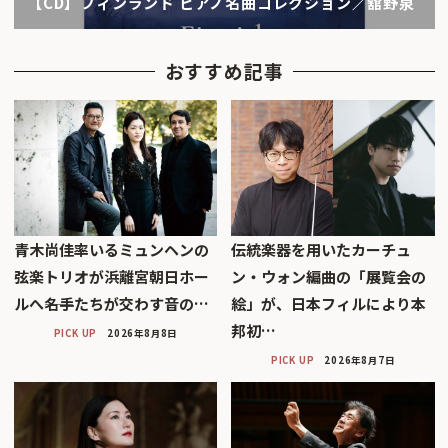
【CD】フィンランド ピアノ名曲コレクション／舘野泉
おすすめ記事
青木尚佳率いるミュンヘンの
伝統楽器を用いたカーチュ
弦楽トリオが浜離宮朝日ホー
ン・ウォン編曲の「展覧会の
ルへ――名手たちが交わす音の…
絵」が、日本フィルにより本
邦初…
PICK UP
2026年8月8日
PICK UP
2026年8月7日