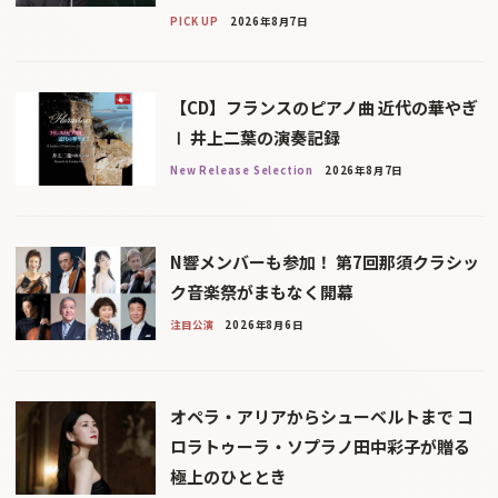
PICK UP
2026年8月7日
【CD】フランスのピアノ曲 近代の華やぎ
Ⅰ 井上二葉の演奏記録
New Release Selection
2026年8月7日
N響メンバーも参加！ 第7回那須クラシッ
ク音楽祭がまもなく開幕
注目公演
2026年8月6日
オペラ・アリアからシューベルトまで コ
ロラトゥーラ・ソプラノ田中彩子が贈る
極上のひととき