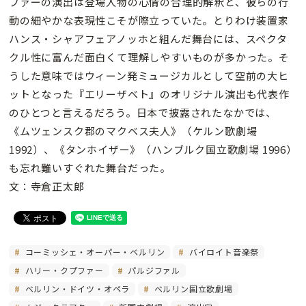
ファーの演出は登場人物の心情の合理的解釈と、彼らの行
動の細やかな表現性こそが際立っていた。とりわけ装置家
ハンス・シャアフェアノッホと組んだ舞台には、スペクタ
クル性に富んだ面白くて理解しやすいものが多かった。そ
うした意味ではウィーン発ミュージカルとして空前の大ヒ
ットとなった『エリーザベト』のオリジナル演出も代表作
のひとつと言えるだろう。日本で披露されたなかでは、
《ムツェンスク郡のマクベス夫人》（ケルン歌劇場
1992）、《タンホイザー》（ハンブルク国立歌劇場 1996）
も忘れ難いすぐれた舞台だった。
文：寺倉正太郎
コーミッシェ・オーパー・ベルリン
バイロイト音楽祭
ハリー・クプファー
パルジファル
ベルリン・ドイツ・オペラ
ベルリン国立歌劇場