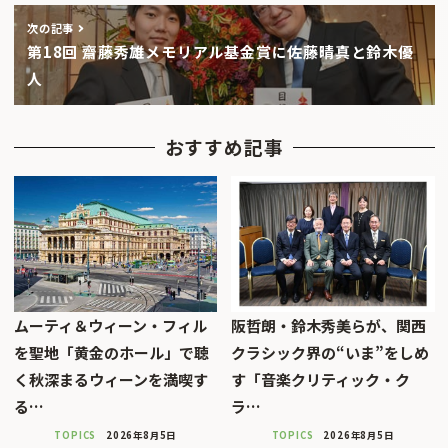
次の記事
第18回 齋藤秀雄メモリアル基金賞に佐藤晴真と鈴木優
人
おすすめ記事
ムーティ＆ウィーン・フィル
阪哲朗・鈴木秀美らが、関西
を聖地「黄金のホール」で聴
クラシック界の“いま”をしめ
く秋深まるウィーンを満喫す
す「音楽クリティック・ク
る…
ラ…
TOPICS
2026年8月5日
TOPICS
2026年8月5日