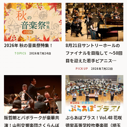
2026年 秋の音楽祭特集！
8月21日サントリーホールの
ファイナルを目指して 〜50回
TOPICS
2026年7月24日
目を迎えた若手ピアニス…
PICK UP
2026年7月22日
阪哲朗とバボラークが豪華共
ぶらあぼブラス！Vol.48 花咲
演！山形交響楽団さくらんぼ
徳栄高等学校吹奏楽部（埼玉