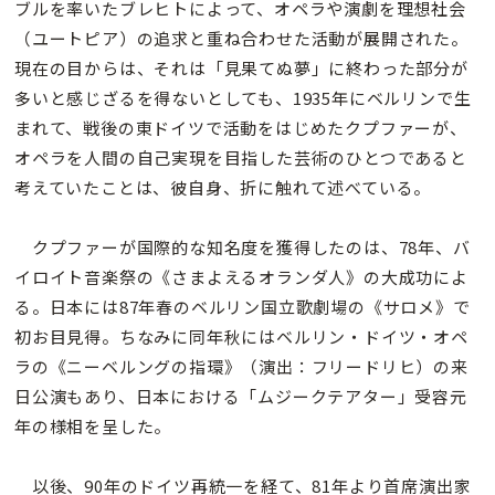
ブルを率いたブレヒトによって、オペラや演劇を理想社会
（ユートピア）の追求と重ね合わせた活動が展開された。
現在の目からは、それは「見果てぬ夢」に終わった部分が
多いと感じざるを得ないとしても、1935年にベルリンで生
まれて、戦後の東ドイツで活動をはじめたクプファーが、
オペラを人間の自己実現を目指した芸術のひとつであると
考えていたことは、彼自身、折に触れて述べている。
クプファーが国際的な知名度を獲得したのは、78年、バ
イロイト音楽祭の《さまよえるオランダ人》の大成功によ
る。日本には87年春のベルリン国立歌劇場の《サロメ》で
初お目見得。ちなみに同年秋にはベルリン・ドイツ・オペ
ラの《ニーベルングの指環》（演出：フリードリヒ）の来
日公演もあり、日本における「ムジークテアター」受容元
年の様相を呈した。
以後、90年のドイツ再統一を経て、81年より首席演出家