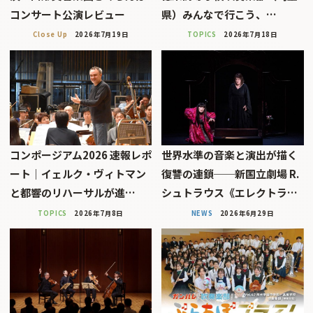
コンサート公演レビュー
県）みんなで行こう、…
Close Up
2026年7月19日
TOPICS
2026年7月18日
コンポージアム2026 速報レポ
世界水準の音楽と演出が描く
ート｜イェルク・ヴィトマン
復讐の連鎖──新国立劇場 R.
と都響のリハーサルが進…
シュトラウス《エレクトラ…
TOPICS
2026年7月8日
NEWS
2026年6月29日