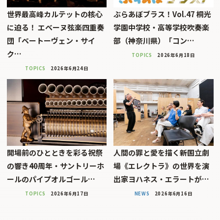
世界最高峰カルテットの核心
ぶらあぼブラス！Vol.47 桐光
に迫る！ エベーヌ弦楽四重奏
学園中学校・高等学校吹奏楽
団「ベートーヴェン・サイ
部（神奈川県）「コン…
ク…
TOPICS
2026年6月18日
TOPICS
2026年6月24日
開場前のひとときを彩る祝祭
人間の罪と愛を描く――新国立劇
の響き――40周年・サントリーホ
場《エレクトラ》の世界を演
ールのパイプオルゴール…
出家ヨハネス・エラートが…
TOPICS
2026年6月17日
NEWS
2026年6月16日