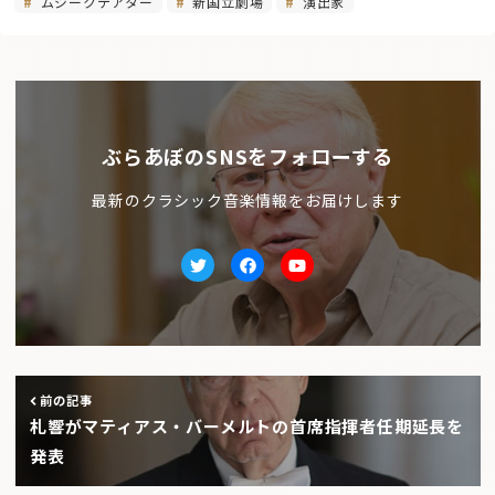
ムジークテアター
新国立劇場
演出家
ぶらあぼのSNSをフォローする
最新のクラシック音楽情報をお届けします
Twitter
facebook
Youtube
前の記事
札響がマティアス・バーメルトの首席指揮者任期延長を
発表