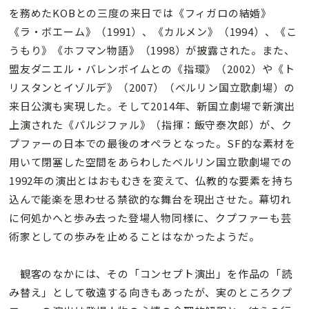
を務めたKOBとの三度の来日では《フィガロの結婚》
《ラ・ボエーム》（1991）、《カルメン》（1994）、《こ
うもり》《ホフマン物語》（1998）が披露された。また、
盟友ダニエル・バレンボイムとの《指環》（2002）や《ト
リスタンとイゾルデ》（2007）（ベルリン国立歌劇場）の
来日公演も実現した。そして2014年、新国立劇場で新演出
上演された《パルジファル》（指揮：飯守泰次郎）が、ク
プファーの日本での最後のオペラとなった。SF的な素材を
用いて閉塞した空間をあらわしたベルリン国立歌劇場での
1992年の演出とはおもむきを変えて、仏教的な要素を持ち
込んで能楽を思わせる禁欲的な舞台を現出させた。幕切れ
に何処かへと歩み去った登場人物同様に、クプファーも芸
術家としての歩みを止めることはなかったようだ。
観客のなかには、その「コンセプト演出」を作品の「読
み替え」として敬遠する向きもあったが、実のところクプ