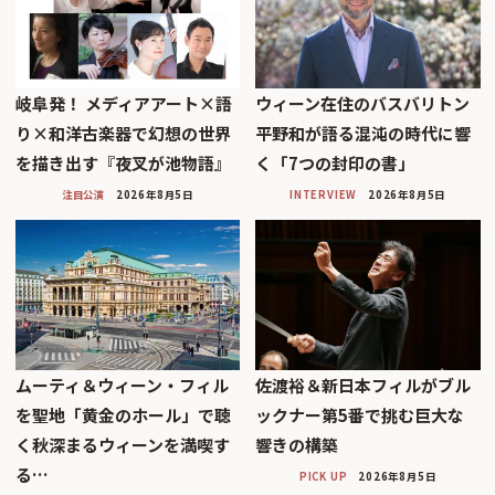
岐阜発！ メディアアート×語
ウィーン在住のバスバリトン
り×和洋古楽器で幻想の世界
平野和が語る混沌の時代に響
を描き出す『夜叉が池物語』
く「7つの封印の書」
注目公演
2026年8月5日
INTERVIEW
2026年8月5日
ムーティ＆ウィーン・フィル
佐渡裕＆新日本フィルがブル
を聖地「黄金のホール」で聴
ックナー第5番で挑む巨大な
く秋深まるウィーンを満喫す
響きの構築
る…
PICK UP
2026年8月5日