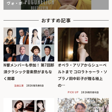
ヴォ・ポ…
おすすめ記事
N響メンバーも参加！ 第7回那
オペラ・アリアからシューベ
須クラシック音楽祭がまもな
ルトまで コロラトゥーラ・ソ
く開幕
プラノ田中彩子が贈る極上
の…
注目公演
2026年8月6日
PICK UP
2026年8月6日