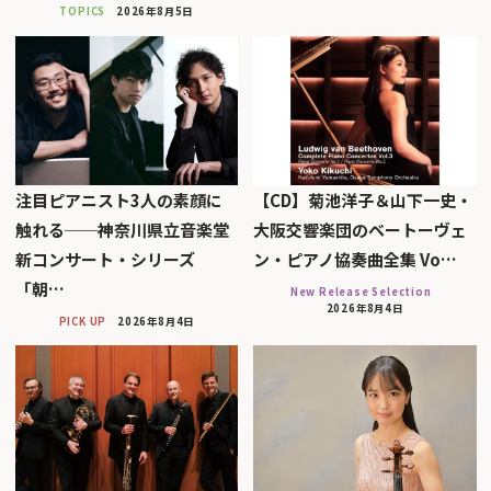
TOPICS
2026年8月5日
注目ピアニスト3人の素顔に
【CD】菊池洋子＆山下一史・
触れる──神奈川県立音楽堂
大阪交響楽団のベートーヴェ
新コンサート・シリーズ
ン・ピアノ協奏曲全集 Vo…
「朝…
New Release Selection
2026年8月4日
PICK UP
2026年8月4日