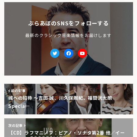
ぶらあぼのSNSをフォローする
最新のクラシック音楽情報をお届けします
Twitter
facebook
Youtube
前の記事
城への招待 〜吉田 誠、川久保賜紀、福間洸太朗
Specia…
次の記事
【CD】ラフマニノフ：ピアノ・ソナタ第2番 他／イー