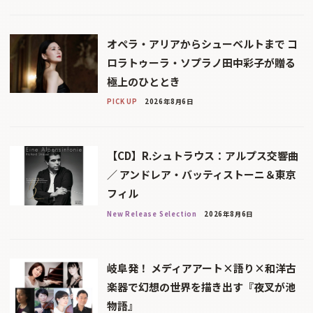
オペラ・アリアからシューベルトまで コ
ロラトゥーラ・ソプラノ田中彩子が贈る
極上のひととき
PICK UP
2026年8月6日
【CD】R.シュトラウス：アルプス交響曲
／ アンドレア・バッティストーニ＆東京
フィル
New Release Selection
2026年8月6日
岐阜発！ メディアアート×語り×和洋古
楽器で幻想の世界を描き出す『夜叉が池
物語』