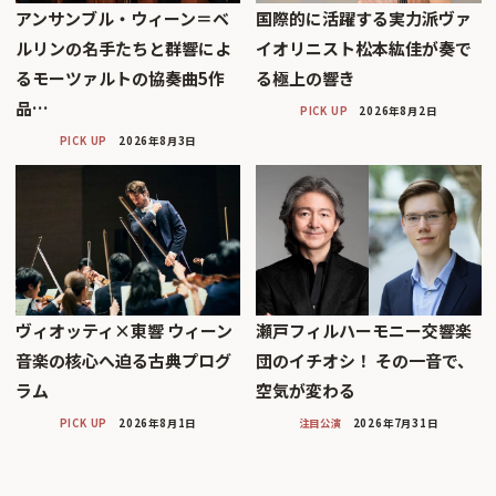
アンサンブル・ウィーン＝ベ
国際的に活躍する実力派ヴァ
ルリンの名手たちと群響によ
イオリニスト松本紘佳が奏で
るモーツァルトの協奏曲5作
る極上の響き
品…
PICK UP
2026年8月2日
PICK UP
2026年8月3日
ヴィオッティ×東響 ウィーン
瀬戸フィルハーモニー交響楽
音楽の核心へ迫る古典プログ
団のイチオシ！ その一音で、
ラム
空気が変わる
PICK UP
2026年8月1日
注目公演
2026年7月31日