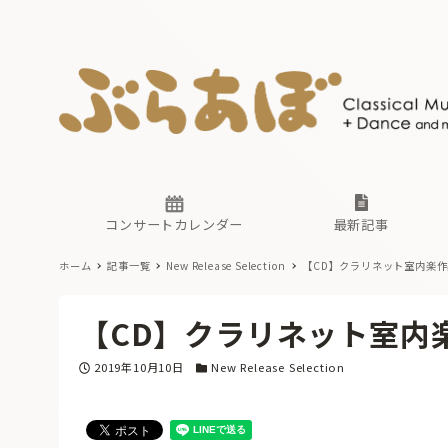
ニュース
ヤマハホ
番組一覧
東京・関
ぶらあぼ
現場のプ
古楽とそ
無料ライ
あ
か
過去の連
コンサートカレンダー
最新記事
ホーム
記事一覧
New Release Selection
【CD】クラリネット室内楽
ニュース
ヤマハホ
番組一覧
東京・関
ぶらあぼ
【CD】クラリネット室内
現場のプ
古楽とそ
無料ライ
あ
か
投稿日
カテゴリー
2019年10月10日
New Release Selection
過去の連