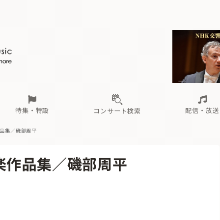
ール
（毎月更新）
東
電子版（無料・月刊）
トピックス
関西
フェスタサマーミューザKAWASAKI 2026
北海道・東北
注目公演
配布場所
インタビュー
中部
定期購読
中国・四国
CD新譜
N響＆東響 《7つ
九州・沖縄
書籍近刊
ロが推す！間違いないオーケストラコンサート
過去の特集
の先と
ブ配信スケジュール
さ
オーケストラの楽屋から
た
な
有料ライブ配信スケジュール
は
ま
や
海の向こうの音楽家
ら
わ
Aからの
載
特集・特設
配信・放送
コンサート検索
作品集／磯部周平
ール
（毎月更新）
東
電子版（無料・月刊）
トピックス
関西
フェスタサマーミューザKAWASAKI 2026
北海道・東北
注目公演
配布場所
インタビュー
中部
定期購読
中国・四国
CD新譜
N響＆東響 《7つ
九州・沖縄
書籍近刊
楽作品集／磯部周平
ロが推す！間違いないオーケストラコンサート
過去の特集
の先と
ブ配信スケジュール
さ
オーケストラの楽屋から
た
な
有料ライブ配信スケジュール
は
ま
や
海の向こうの音楽家
ら
わ
Aからの
載