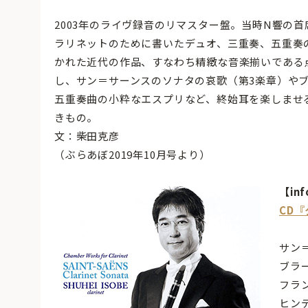
2003年のライヴ録音のリマスター盤。当時N響の
ラリネットのために書いたデュオ、三重奏、五重奏の名
かれた近代の作品、すなわち精緻な音楽揃いである
し、サン＝サーンスのソナタの哀歌（第3楽章）や
五重奏曲の小粋なエスプリなど、終始耳を楽しませ
きもの。
文：柴田克彦
（ぶらあぼ2019年10月号より）
【inf
CD
サン
ブラ
フラ
ヒン