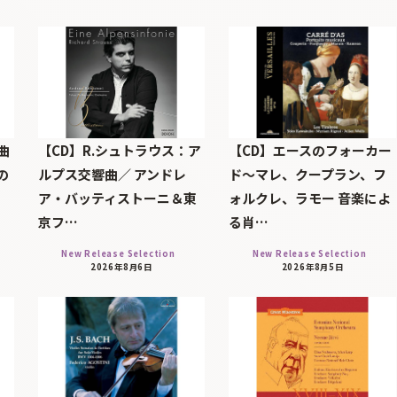
曲
【CD】R.シュトラウス：ア
【CD】エースのフォーカー
の
ルプス交響曲／ アンドレ
ド～マレ、クープラン、フ
ア・バッティストーニ＆東
ォルクレ、ラモー 音楽によ
京フ…
る肖…
New Release Selection
New Release Selection
2026年8月6日
2026年8月5日