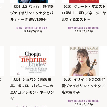
帆
【CD】J.S.バッハ：無伴奏
【CD】グレート・マエスト
ヴァイオリン・ソナタとパ
ロ XVIII － XIX ／ネーメ・ヤ
ルティータ BWV1004…
ルヴィ＆エスト…
New Release Selection
New Release Selection
2026年7月31日
2026年7月30日
航
【CD】ショパン：練習曲
【CD】イザイ： 6つの無伴
集、ボレロ、パガニーニの
奏ヴァイオリン・ソナタ ／
思い出 ／シモン・ネーリン
髙木凜々子
グ
New Release Selection
2026年7月24日