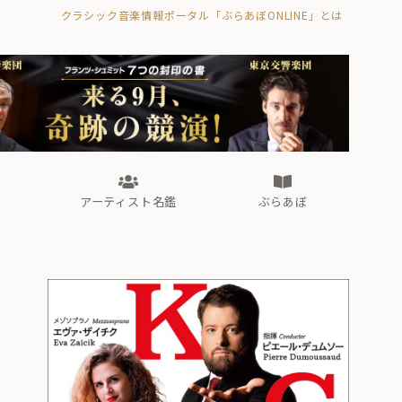
クラシック音楽情報ポータル「ぶらあぼONLINE」とは
の封印の書》
海外公演
FROM編集部
眺望
ぶらあぼブラス！
フォルテピアノ・オデッセイ
アーティスト名鑑
ぶらあぼ
の封印の書》
海外公演
FROM編集部
眺望
ぶらあぼブラス！
フォルテピアノ・オデッセイ