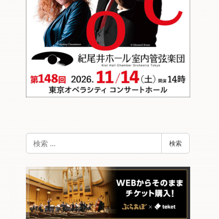
検
検索
索