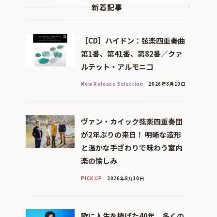
新着記事
【CD】ハイドン：弦楽四重奏曲
第1番、第41番、第82番／クァ
ルテット・アルモニコ
New Release Selection
2026年8月10日
ヴァン・カイック弦楽四重奏団
が2年ぶりの来日！ 明晰な造形
と温かな手ざわりで味わう室内
楽の愉しみ
PICK UP
2026年8月10日
歌に人生を捧げた40年、多くの