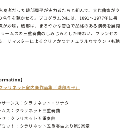
首席奏者だった磯部周平が実力者たちと組んで、大作曲家がク
作を聴かせる。プログラム的には、1891〜1977年に書
点が妙味。磯部は、まろやかな音色で品格のある演奏を展開
ブラームスの三重奏曲のしみじみとした味わい、フランセの
る。リマスターによるクリアかつナチュラルなサウンドも聴
ormation】
『クラリネット室内楽作品集／磯部周平』
＝サーンス：クラリネット・ソナタ
ームス：クラリネット三重奏曲
ンセ：クラリネット五重奏曲
デミット：クラリネット五重奏曲より第5楽章