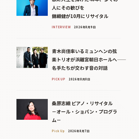
人にその歓びを
錦織健が10月にリサイタル
INTERVIEW
2026年8月9日
青木尚佳率いるミュンヘンの弦
楽トリオが浜離宮朝日ホールへ――
名手たちが交わす音の対話
PICK UP
2026年8月8日
桑原志織 ピアノ・リサイタル
－オール・ショパン・プログラ
ム－
Pick Up
2026年8月7日