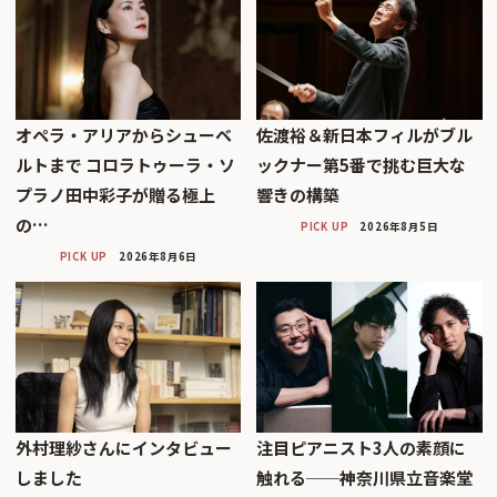
オペラ・アリアからシューベ
佐渡裕＆新日本フィルがブル
ルトまで コロラトゥーラ・ソ
ックナー第5番で挑む巨大な
プラノ田中彩子が贈る極上
響きの構築
の…
PICK UP
2026年8月5日
PICK UP
2026年8月6日
外村理紗さんにインタビュー
注目ピアニスト3人の素顔に
しました
触れる──神奈川県立音楽堂