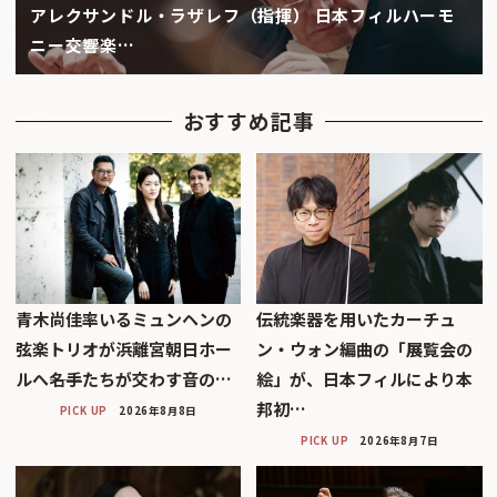
アレクサンドル・ラザレフ（指揮） 日本フィルハーモ
ニー交響楽…
おすすめ記事
青木尚佳率いるミュンヘンの
伝統楽器を用いたカーチュ
弦楽トリオが浜離宮朝日ホー
ン・ウォン編曲の「展覧会の
ルへ――名手たちが交わす音の…
絵」が、日本フィルにより本
邦初…
PICK UP
2026年8月8日
PICK UP
2026年8月7日