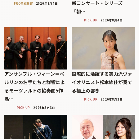
新コンサート・シリーズ
FROM編集部
2026年8月4日
「朝…
PICK UP
2026年8月4日
アンサンブル・ウィーン＝ベ
国際的に活躍する実力派ヴァ
ルリンの名手たちと群響によ
イオリニスト松本紘佳が奏で
るモーツァルトの協奏曲5作
る極上の響き
品…
PICK UP
2026年8月2日
PICK UP
2026年8月3日