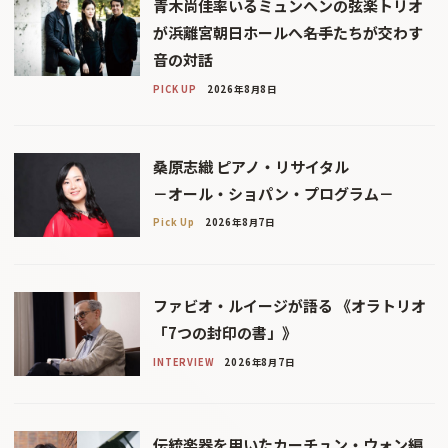
青木尚佳率いるミュンヘンの弦楽トリオ
が浜離宮朝日ホールへ――名手たちが交わす
音の対話
PICK UP
2026年8月8日
桑原志織 ピアノ・リサイタル
－オール・ショパン・プログラム－
Pick Up
2026年8月7日
ファビオ・ルイージが語る 《オラトリオ
「7つの封印の書」》
INTERVIEW
2026年8月7日
伝統楽器を用いたカーチュン・ウォン編