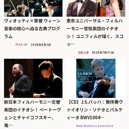
ヴィオッティ×東響 ウィーン
東京ユニバーサル・フィルハ
音楽の核心へ迫る古典プログ
ーモニー管弦楽団のイチオ
ラム
シ！ ユニフィルが描く、スコ
ッ…
PICK UP
2026年8月1日
注目公演
2026年7月31日
新日本フィルハーモニー交響
【CD】J.S.バッハ：無伴奏ヴ
楽団のイチオシ！ ベートーヴ
ァイオリン・ソナタとパルテ
ェンとチャイコフスキー、
ィータ BWV1004…
鬼…
New Release Selection