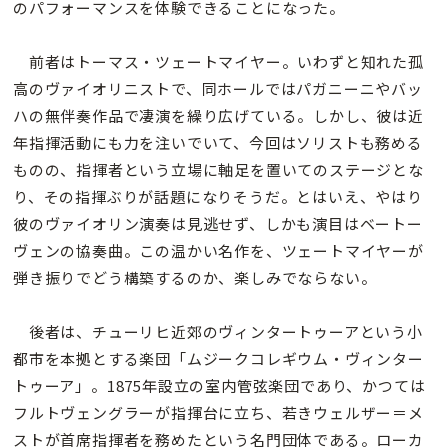
のパフォーマンスを体験できることになった。
前者はトーマス・ツェートマイヤー。いわずと知れた孤
高のヴァイオリニストで、同ホールではパガニーニやバッ
ハの無伴奏作品で凄演を繰り広げている。しかし、彼は近
年指揮活動にも力を注いでいて、今回はソリストも務める
ものの、指揮者という立場に軸足を置いてのステージとな
り、その指揮ぶりが話題になりそうだ。とはいえ、やはり
彼のヴァイオリン演奏は見逃せず、しかも演目はベートー
ヴェンの協奏曲。この温かい名作を、ツェートマイヤーが
弾き振りでどう構築するのか、楽しみでならない。
後者は、チューリヒ近郊のヴィンタートゥーアという小
都市を本拠とする楽団「ムジークコレギウム・ヴィンター
トゥーア」。1875年設立の室内管弦楽団であり、かつては
フルトヴェングラーが指揮台に立ち、若きウェルザー＝メ
ストが首席指揮者を務めたという名門団体である。ローカ