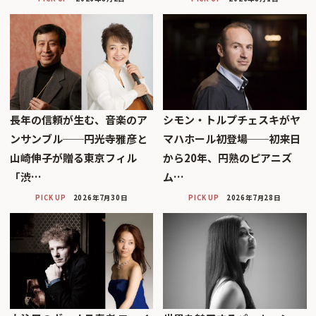
長年の信頼が生む、音楽のア
シモン・トルプチェスキがヤ
ンサンブル──円光寺雅彦と
マハホール初登場──初来日
山崎伸子が贈る東京フィル
から20年、円熟のピアニズ
「渋…
ム…
PICK UP
2026年7月30日
PICK UP
2026年7月28日