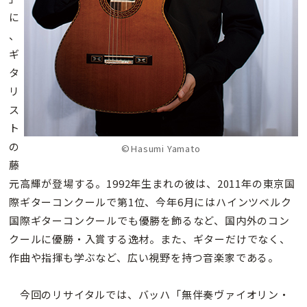
に
、
ギ
タ
リ
ス
ト
の
©Hasumi Yamato
藤
元高輝が登場する。1992年生まれの彼は、2011年の東京国
際ギターコンクールで第1位、今年6月にはハインツベルク
国際ギターコンクールでも優勝を飾るなど、国内外のコン
クールに優勝・入賞する逸材。また、ギターだけでなく、
作曲や指揮も学ぶなど、広い視野を持つ音楽家である。
今回のリサイタルでは、バッハ「無伴奏ヴァイオリン・