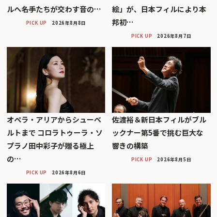
ルへ――名手たちが交わす音の…
絵」が、日本フィルにより本
邦初…
PICK UP
2026年8月8日
PICK UP
2026年8月7日
オペラ・アリアからシューベ
佐渡裕＆新日本フィルがブル
ルトまで コロラトゥーラ・ソ
ックナー第5番で挑む巨大な
プラノ田中彩子が贈る極上
響きの構築
の…
PICK UP
2026年8月5日
PICK UP
2026年8月6日