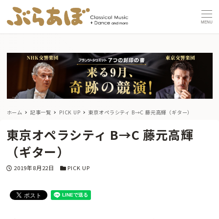
MENU
ホーム
記事一覧
PICK UP
東京オペラシティ B→C 藤元高輝（ギター）
東京オペラシティ B→C 藤元高輝
（ギター）
投稿日
カテゴリー
2019年8月22日
PICK UP