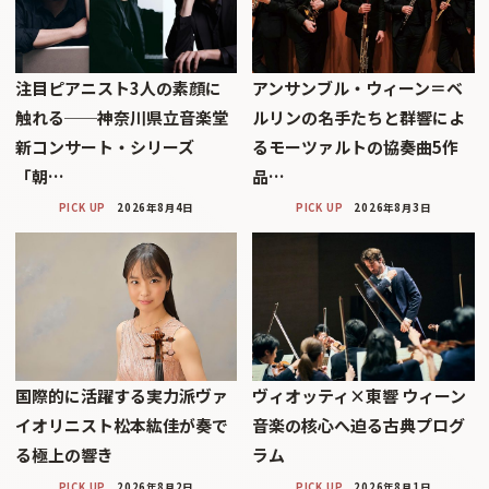
注目ピアニスト3人の素顔に
アンサンブル・ウィーン＝ベ
触れる──神奈川県立音楽堂
ルリンの名手たちと群響によ
新コンサート・シリーズ
るモーツァルトの協奏曲5作
「朝…
品…
PICK UP
2026年8月4日
PICK UP
2026年8月3日
国際的に活躍する実力派ヴァ
ヴィオッティ×東響 ウィーン
イオリニスト松本紘佳が奏で
音楽の核心へ迫る古典プログ
る極上の響き
ラム
PICK UP
2026年8月2日
PICK UP
2026年8月1日