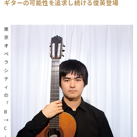
ギターの可能性を追求し続ける俊英登場
東
京
オ
ペ
ラ
シ
テ
ィ
の
「
B
→
C
」