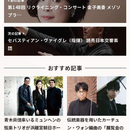
前の記事
第148回 リクライニング・コンサート 金子美香 メゾソ
プラ…
次の記事
セバスティアン・ヴァイグレ（指揮） 読売日本交響楽
団
おすすめ記事
青木尚佳率いるミュンヘンの
伝統楽器を用いたカーチュ
弦楽トリオが浜離宮朝日ホー
ン・ウォン編曲の「展覧会の