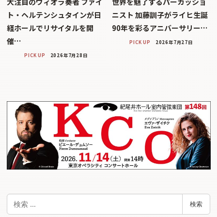
大注目のヴィオラ奏者 ファイ
世界を魅了するパーカッショ
ト・ヘルテンシュタインが日
ニスト 加藤訓子がライヒ生誕
経ホールでリサイタルを開
90年を彩るアニバーサリー…
催…
PICK UP
2026年7月27日
PICK UP
2026年7月28日
検
検索
索