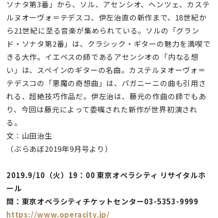
ソナタ第3番」から、ソル、アセンシオ、ヘンツェ、カステ
ルヌオーヴォ＝テデスコ、伊左治直の新作まで、18世紀か
ら21世紀に至る音楽が集められている。ソルの「グラン
ド・ソナタ第2番」は、クラシック・ギターの魅力を満喫で
きる大作。イエペスの師であるアセンシオの「内なる想
い」は、スペインのギターの名曲。カステルヌオーヴォ＝
テデスコの「悪魔の奇想曲」は、パガニーニの曲も引用さ
れる、超絶技巧作品だ。伊左治は、藤元の作曲の師でもあ
り、今回は藤元によって委嘱された新作が世界初演され
る。
文：山田治生
（ぶらあぼ2019年9月号より）
2019.9/10（火）19：00 東京オペラシティ リサイタルホ
ール
問：東京オペラシティチケットセンター03-5353-9999
https://www.operacity.jp/