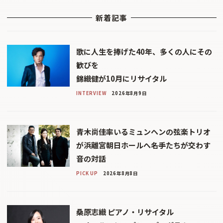
新着記事
歌に人生を捧げた40年、多くの人にその
歓びを
錦織健が10月にリサイタル
INTERVIEW
2026年8月9日
青木尚佳率いるミュンヘンの弦楽トリオ
が浜離宮朝日ホールへ――名手たちが交わす
音の対話
PICK UP
2026年8月8日
桑原志織 ピアノ・リサイタル