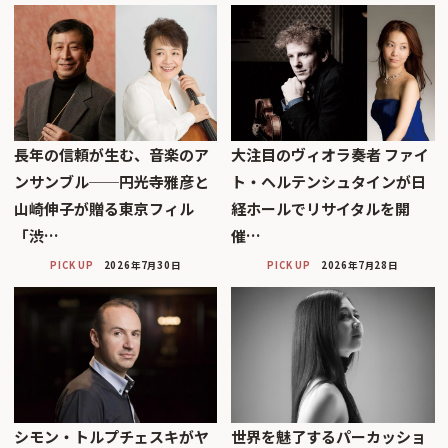
長年の信頼が生む、音楽のア
大注目のヴィオラ奏者 ファイ
ンサンブル──円光寺雅彦と
ト・ヘルテンシュタインが日
山崎伸子が贈る東京フィル
経ホールでリサイタルを開
「渋…
催…
PICK UP
2026年7月30日
PICK UP
2026年7月28日
シモン・トルプチェスキがヤ
世界を魅了するパーカッショ