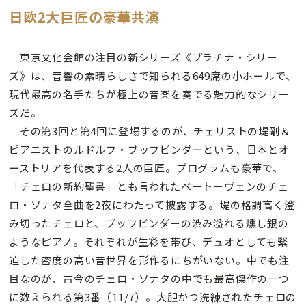
日欧2大巨匠の豪華共演
東京文化会館の注目の新シリーズ《プラチナ・シリー
ズ》は、音響の素晴らしさで知られる649席の小ホールで、
現代最高の名手たちが極上の音楽を奏でる魅力的なシリー
ズだ。
その第3回と第4回に登場するのが、チェリストの堤剛＆
ピアニストのルドルフ・ブッフビンダーという、日本とオ
ーストリアを代表する2人の巨匠。プログラムも豪華で、
「チェロの新約聖書」とも言われたベートーヴェンのチェ
ロ・ソナタ全曲を2夜にわたって披露する。堤の格調高く澄
み切ったチェロと、ブッフビンダーの渋み溢れる燻し銀の
ようなピアノ。それぞれが生彩を帯び、デュオとしても緊
迫した密度の高い音世界を形作るにちがいない。中でも注
目なのが、古今のチェロ・ソナタの中でも最高傑作の一つ
に数えられる第3番（11/7）。大胆かつ洗練されたチェロの