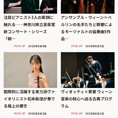
注目ピアニスト3人の素顔に
アンサンブル・ウィーン＝ベ
触れる──神奈川県立音楽堂
ルリンの名手たちと群響によ
新コンサート・シリーズ
るモーツァルトの協奏曲5作
「朝…
品…
PICK UP
2026年8月4日
PICK UP
2026年8月3日
国際的に活躍する実力派ヴァ
ヴィオッティ×東響 ウィーン
イオリニスト松本紘佳が奏で
音楽の核心へ迫る古典プログ
る極上の響き
ラム
PICK UP
2026年8月2日
PICK UP
2026年8月1日