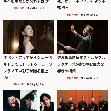
ルへ――名手たちが交わす音の…
絵」が、日本フィルにより本
邦初…
PICK UP
2026年8月8日
PICK UP
2026年8月7日
オペラ・アリアからシューベ
佐渡裕＆新日本フィルがブル
ルトまで コロラトゥーラ・ソ
ックナー第5番で挑む巨大な
プラノ田中彩子が贈る極上
響きの構築
の…
PICK UP
2026年8月5日
PICK UP
2026年8月6日