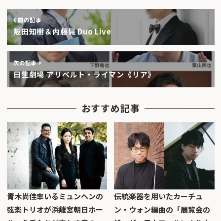
前の記事
阪田知樹＆内藤晃 Duo Live
次の記事
日生劇場 アリベルト・ライマン《リア》
おすすめ記事
青木尚佳率いるミュンヘンの
伝統楽器を用いたカーチュ
弦楽トリオが浜離宮朝日ホー
ン・ウォン編曲の「展覧会の