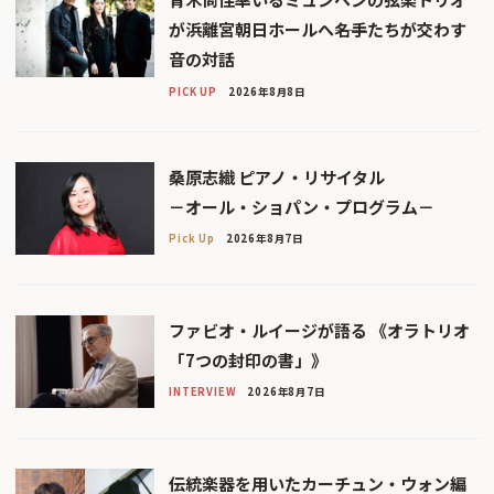
が浜離宮朝日ホールへ――名手たちが交わす
音の対話
PICK UP
2026年8月8日
桑原志織 ピアノ・リサイタル
－オール・ショパン・プログラム－
Pick Up
2026年8月7日
ファビオ・ルイージが語る 《オラトリオ
「7つの封印の書」》
INTERVIEW
2026年8月7日
伝統楽器を用いたカーチュン・ウォン編