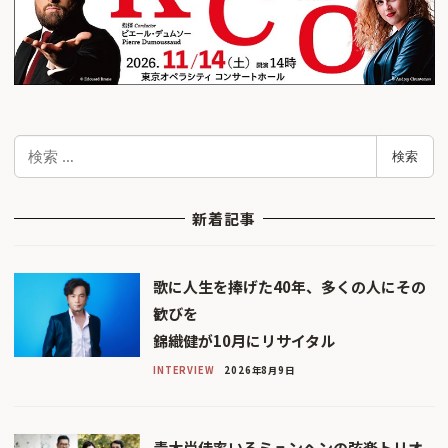
検
検索
索
新着記事
歌に人生を捧げた40年、多くの人にその
歓びを
錦織健が10月にリサイタル
INTERVIEW
2026年8月9日
青木尚佳率いるミュンヘンの弦楽トリオ