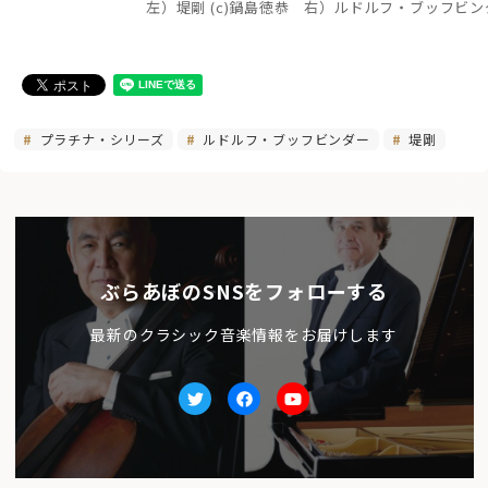
左）堤剛 (c)鍋島徳恭 右）ルドルフ・ブッフビンダ
プラチナ・シリーズ
ルドルフ・ブッフビンダー
堤剛
ぶらあぼのSNSをフォローする
最新のクラシック音楽情報をお届けします
Twitter
facebook
Youtube