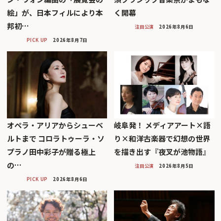
絵」が、日本フィルにより本
く開幕
邦初…
注目公演
2026年8月6日
PICK UP
2026年8月7日
オペラ・アリアからシューベ
岐阜発！ メディアアート×語
ルトまで コロラトゥーラ・ソ
り×和洋古楽器で幻想の世界
プラノ田中彩子が贈る極上
を描き出す『夜叉が池物語』
の…
注目公演
2026年8月5日
PICK UP
2026年8月6日