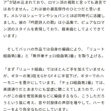
ア”が詰め込まれており、ロマン派の極致と言っても過言で
はありません。これは彼の最高傑作のひとつだと思いま
す。メルツはシューマンやショパンとほぼ同時代に活躍し
ました。彼の『吟遊詩人の歌』は小品集で、ピュアなロマ
ン派のスタイルを表現しており、器楽曲としてよくできて
います」
そしてバッハの作品では自身の編曲により、「リュート
組曲第1番」と「無伴奏チェロ組曲第2番」を取り上げる。
「まず『リュート組曲』ではほとんど手を加えていません
が、ギターの第3弦をGからF♯に半音下げ、ギターでのハ
ーモニーを豊かにしています。『チェロ組曲第2番』では、
楽譜通りだとあまりにも空虚に聴こえてしまうので、バッ
ハがこの曲を管弦楽曲などに編曲するなら、こうしただろ
うという風に考え、音や対旋律の声部を増やして、ハーモ
ニーをより完全なものにしています」