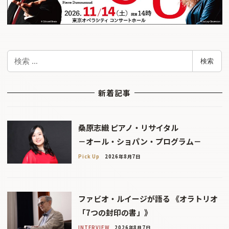
検
検索
索
新着記事
桑原志織 ピアノ・リサイタル
－オール・ショパン・プログラム－
Pick Up
2026年8月7日
ファビオ・ルイージが語る 《オラトリオ
「7つの封印の書」》
INTERVIEW
2026年8月7日