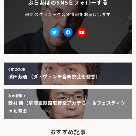
ぶらあぼのSNSをフォローする
最新のクラシック音楽情報をお届けします
Twitter
facebook
Youtube
前の記事
濱田芳通 （ダ・ヴィンチ音楽祭芸術監督）
次の記事
西村 朗（草津夏期国際音楽アカデミー ＆フェスティヴ
ァル音楽…
おすすめ記事