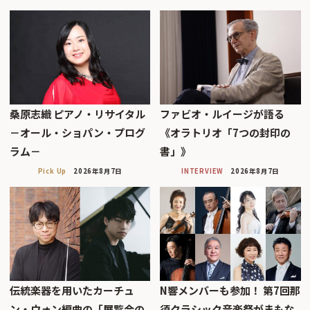
桑原志織 ピアノ・リサイタル
ファビオ・ルイージが語る
－オール・ショパン・プログ
《オラトリオ「7つの封印の
ラム－
書」》
Pick Up
2026年8月7日
INTERVIEW
2026年8月7日
伝統楽器を用いたカーチュ
N響メンバーも参加！ 第7回那
ン・ウォン編曲の「展覧会の
須クラシック音楽祭がまもな