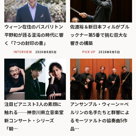
ウィーン在住のバスバリトン
佐渡裕＆新日本フィルがブル
平野和が語る混沌の時代に響
ックナー第5番で挑む巨大な
く「7つの封印の書」
響きの構築
INTERVIEW
2026年8月5日
PICK UP
2026年8月5日
注目ピアニスト3人の素顔に
アンサンブル・ウィーン＝ベ
触れる──神奈川県立音楽堂
ルリンの名手たちと群響によ
新コンサート・シリーズ
るモーツァルトの協奏曲5作
「朝…
品…