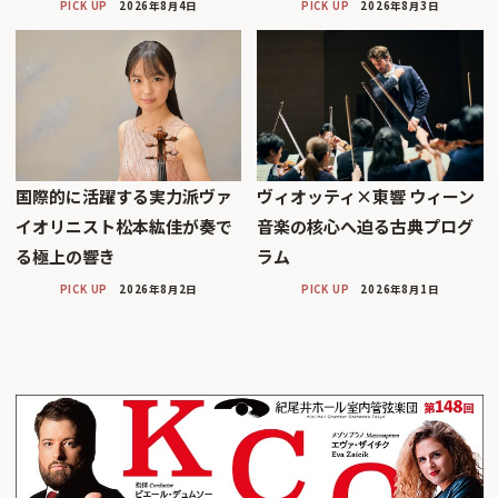
PICK UP
2026年8月4日
PICK UP
2026年8月3日
国際的に活躍する実力派ヴァ
ヴィオッティ×東響 ウィーン
イオリニスト松本紘佳が奏で
音楽の核心へ迫る古典プログ
る極上の響き
ラム
PICK UP
2026年8月2日
PICK UP
2026年8月1日