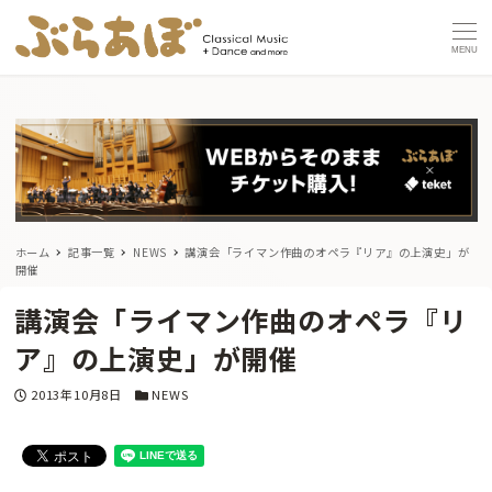
MENU
ホーム
記事一覧
NEWS
講演会「ライマン作曲のオペラ『リア』の上演史」が
開催
講演会「ライマン作曲のオペラ『リ
ア』の上演史」が開催
投稿日
カテゴリー
2013年10月8日
NEWS