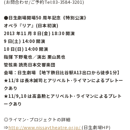
(お問合わせ/ご予約Tel:03-3584-3201)
●日生劇場開場50 周年記念《特別公演》
オペラ『リア』(日本初演)
2013 年11 月 8 日(金) 18:30 開演
9 日(土) 14:00 開演
10 日(日) 14:00 開演
指揮 下野竜也／演出 栗山民也
管弦楽 読売日本交響楽団
会場：日生劇場 【地下鉄日比谷駅A13出口から徒歩1分】
★11/8 は長木誠司とアリベルト･ライマンによるプレトー
クあり
★11/9,10 は高島勲とアリベルト･ライマンによるプレト
ークあり
◎ライマン･プロジェクトの詳細
⇒
http://www.nissaytheatre.or.jp/
(日生劇場HP)