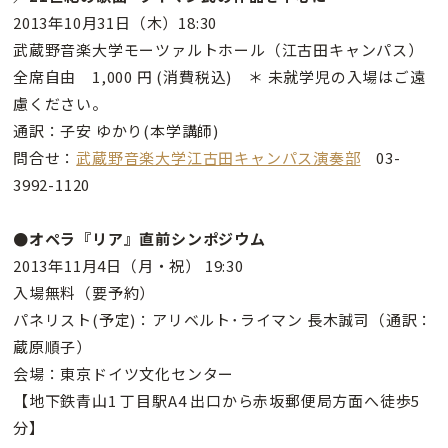
2013年10月31日（木）18:30
武蔵野音楽大学モーツァルトホール（江古田キャンパス）
全席自由 1,000 円 (消費税込) ＊ 未就学児の入場はご遠
慮ください。
通訳：子安 ゆかり(本学講師)
問合せ：
武蔵野音楽大学江古田キャンパス演奏部
03-
3992-1120
●オペラ『リア』直前シンポジウム
2013年11月4日（月・祝） 19:30
入場無料（要予約）
パネリスト(予定)：アリベルト･ライマン 長木誠司（通訳：
蔵原順子）
会場：東京ドイツ文化センター
【地下鉄青山1 丁目駅A4 出口から赤坂郵便局方面へ徒歩5
分】