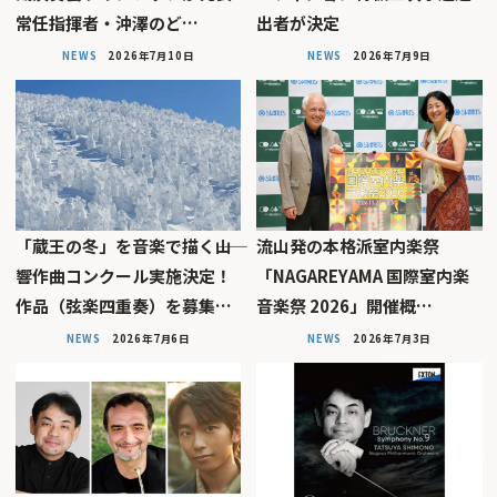
常任指揮者・沖澤のど…
出者が決定
NEWS
2026年7月10日
NEWS
2026年7月9日
「蔵王の冬」を音楽で描く――山
流山発の本格派室内楽祭
響作曲コンクール実施決定！
「NAGAREYAMA 国際室内楽
作品（弦楽四重奏）を募集…
音楽祭 2026」開催概…
NEWS
2026年7月6日
NEWS
2026年7月3日