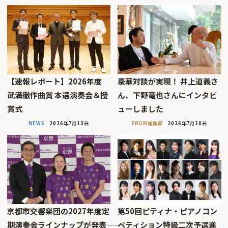
【速報レポート】2026年度
豪華対談が実現！ 井上道義さ
武満徹作曲賞 本選演奏会＆授
ん、下野竜也さんにインタビ
賞式
ューしました
NEWS
2026年7月13日
FROM編集部
2026年7月10日
京都市交響楽団の2027年度定
第50回ピティナ・ピアノコン
期演奏会ラインナップが発表――
ペティション特級二次予選進