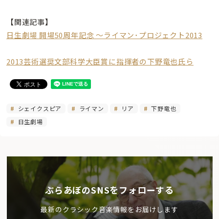
【関連記事】
日生劇場 開場50周年記念 〜ライマン･プロジェクト2013
2013芸術選奨文部科学大臣賞に指揮者の下野竜也氏ら
シェイクスピア
ライマン
リア
下野竜也
日生劇場
ぶらあぼのSNSをフォローする
最新のクラシック音楽情報をお届けします