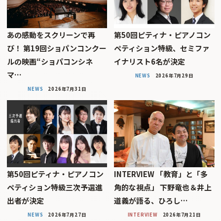
あの感動をスクリーンで再
第50回ピティナ・ピアノコン
び！ 第19回ショパンコンクー
ペティション特級、セミファ
ルの映画“ショパコンシネ
イナリスト6名が決定
マ…
NEWS
2026年7月29日
NEWS
2026年7月31日
第50回ピティナ・ピアノコン
INTERVIEW 「教育」と「多
ペティション特級三次予選進
角的な視点」 下野竜也＆井上
出者が決定
道義が語る、ひろし…
NEWS
2026年7月27日
INTERVIEW
2026年7月21日