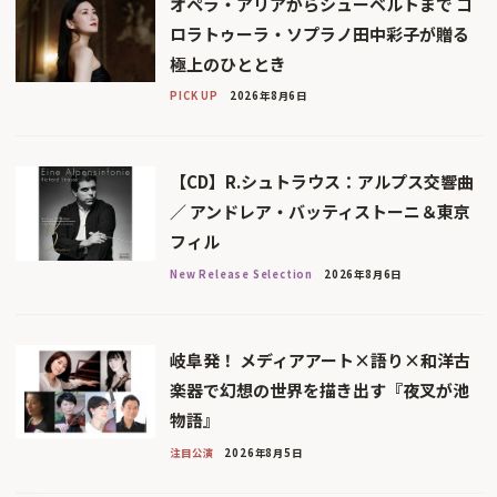
オペラ・アリアからシューベルトまで コ
ロラトゥーラ・ソプラノ田中彩子が贈る
極上のひととき
PICK UP
2026年8月6日
【CD】R.シュトラウス：アルプス交響曲
／ アンドレア・バッティストーニ＆東京
フィル
New Release Selection
2026年8月6日
岐阜発！ メディアアート×語り×和洋古
楽器で幻想の世界を描き出す『夜叉が池
物語』
注目公演
2026年8月5日