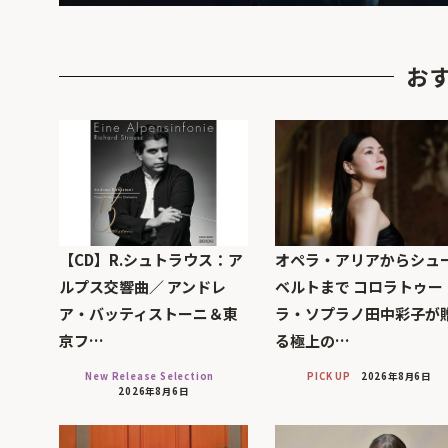
お
【CD】R.シュトラウス：ア
オペラ・アリアからシュ
ルプス交響曲／ アンドレ
ベルトまで コロラトゥー
ア・バッティストーニ＆東
ラ・ソプラノ田中彩子が
京フ…
る極上の…
New Release Selection
PICK UP
2026年8月6日
2026年8月6日