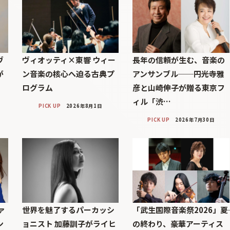
ヴ
ヴィオッティ×東響 ウィー
長年の信頼が生む、音楽の
が
ン音楽の核心へ迫る古典プ
アンサンブル──円光寺雅
ログラム
彦と山崎伸子が贈る東京フ
ィル「渋…
PICK UP
2026年8月1日
PICK UP
2026年7月30日
ァ
世界を魅了するパーカッシ
「武生国際音楽祭2026」――夏
ン
ョニスト 加藤訓子がライヒ
の終わり、豪華アーティス