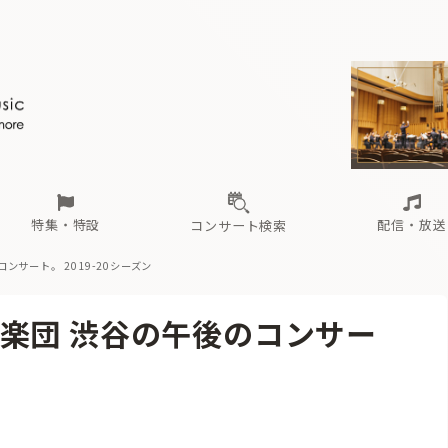
ール
（毎月更新）
東
電子版（無料・月刊）
トピックス
関西
フェスタサマーミューザKAWASAKI 2026
北海道・東北
注目公演
配布場所
インタビュー
中部
定期購読
中国・四国
CD新譜
N響＆東響 《7つ
九州・沖縄
書籍近刊
ロが推す！間違いないオーケストラコンサート
過去の特集
の先と
ブ配信スケジュール
さ
オーケストラの楽屋から
た
な
有料ライブ配信スケジュール
は
ま
や
海の向こうの音楽家
ら
わ
Aからの
載
特集・特設
配信・放送
コンサート検索
サート。 2019-20シーズン
ール
（毎月更新）
東
電子版（無料・月刊）
トピックス
関西
フェスタサマーミューザKAWASAKI 2026
北海道・東北
注目公演
配布場所
インタビュー
中部
定期購読
中国・四国
CD新譜
N響＆東響 《7つ
九州・沖縄
書籍近刊
楽団 渋谷の午後のコンサー
ロが推す！間違いないオーケストラコンサート
過去の特集
の先と
ブ配信スケジュール
さ
オーケストラの楽屋から
た
な
有料ライブ配信スケジュール
は
ま
や
海の向こうの音楽家
ら
わ
Aからの
載