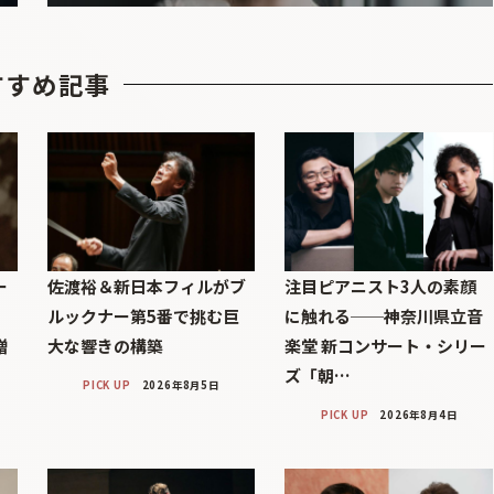
すすめ記事
ー
佐渡裕＆新日本フィルがブ
注目ピアニスト3人の素顔
ルックナー第5番で挑む巨
に触れる──神奈川県立音
贈
大な響きの構築
楽堂 新コンサート・シリー
ズ「朝…
PICK UP
2026年8月5日
PICK UP
2026年8月4日