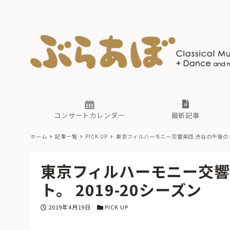
ニュース
ヤマハホ
番組一覧
東京・関
ぶらあぼ
現場のプ
古楽とそ
無料ライ
あ
か
過去の連
コンサートカレンダー
最新記事
ホーム
記事一覧
PICK UP
東京フィルハーモニー交響楽団 渋谷の午後のコン
ニュース
ヤマハホ
番組一覧
東京・関
ぶらあぼ
東京フィルハーモニー交響
現場のプ
古楽とそ
無料ライ
あ
か
ト。 2019-20シーズン
過去の連
投稿日
カテゴリー
2019年4月19日
PICK UP