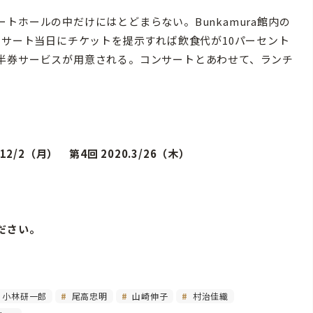
ホールの中だけにはとどまらない。Bunkamura館内の
ンサート当日にチケットを提示すれば飲食代が10パーセント
半券サービスが用意される。コンサートとあわせて、ランチ
12/2（月） 第4回 2020.3/26（木）
ださい。
小林研一郎
尾高忠明
山崎伸子
村治佳織