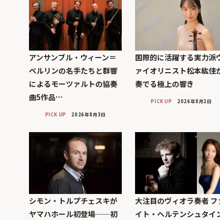
アンサンブル・ウィーン＝
国際的に活躍する実力派
ベルリンの名手たちと群響
ァイオリニスト松本紘佳
によるモーツァルトの協奏
奏でる極上の響き
曲5作品…
PICK UP
2026年8月2日
PICK UP
2026年8月3日
シモン・トルプチェスキが
大注目のヴィオラ奏者 フ
ヤマハホール初登場──初
イト・ヘルテンシュタイ