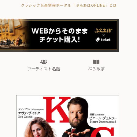
クラシック音楽情報ポータル「ぶらあぼONLINE」とは
の封印の書》
海外公演
FROM編集部
眺望
ぶらあぼブラス！
フォルテピアノ・オデッセイ
アーティスト名鑑
ぶらあぼ
の封印の書》
海外公演
FROM編集部
眺望
ぶらあぼブラス！
フォルテピアノ・オデッセイ