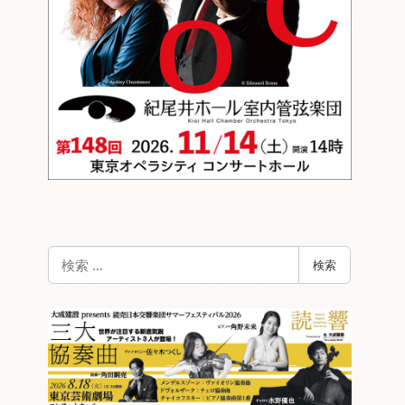
検
検索
索