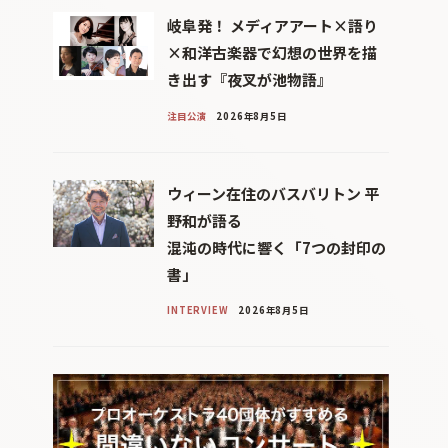
岐阜発！ メディアアート×語り
×和洋古楽器で幻想の世界を描
き出す『夜叉が池物語』
注目公演
2026年8月5日
ウィーン在住のバスバリトン 平
野和が語る
混沌の時代に響く「7つの封印の
書」
INTERVIEW
2026年8月5日