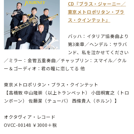
CD『ブラス・ジャーニー／
東京メトロポリタン・ブラ
ス・クインテット』
バッハ：イタリア協奏曲より
第3楽章／ヘンデル：サラバ
ンド、私を泣かせてください
／ミラー：金管五重奏曲／チャップリン：スマイル／クル
ー＆ゴーディオ：君の瞳に恋してる 他
東京メトロポリタン・ブラス・クインテット
【高橋敦 中山隆崇（以上トランペット） 小田桐寛之（トロ
ンボーン） 佐藤潔（テューバ） 西條貴人（ホルン）】
オクタヴィア・レコード
OVCC-00148 ￥3000＋税