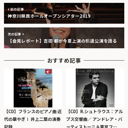
前の記事
神奈川県民ホールオープンシアター2019
次の記事
【会見レポート】吉田 都が今夏上演の引退公演を語る
おすすめ記事
【CD】フランスのピアノ曲 近
【CD】R.シュトラウス：アル
代の華やぎⅠ 井上二葉の演奏
プス交響曲／ アンドレア・バ
記録
ッティストーニ＆東京フ…