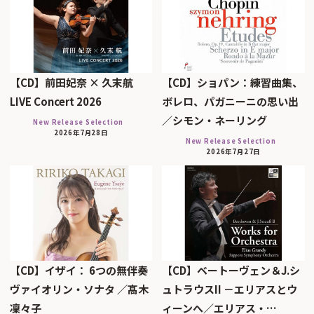
【CD】前田妃奈 × 久末航
【CD】ショパン：練習曲集、
LIVE Concert 2026
ボレロ、パガニーニの思い出
／シモン・ネーリング
New Release Selection
2026年7月28日
New Release Selection
2026年7月27日
【CD】イザイ： 6つの無伴奏
【CD】ベートーヴェン＆J.シ
ヴァイオリン・ソナタ ／髙木
ュトラウスII －エリアスとウ
凜々子
ィーンへ／エリアス・…