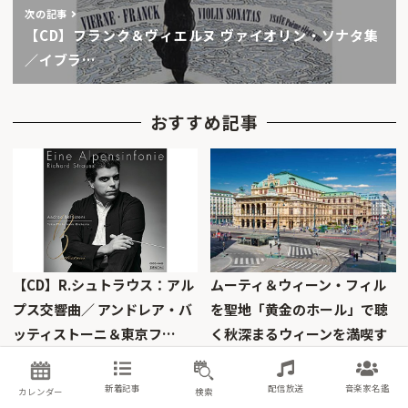
次の記事
【CD】フランク＆ヴィエルヌ ヴァイオリン・ソナタ集
／イブラ…
おすすめ記事
【CD】R.シュトラウス：アル
ムーティ＆ウィーン・フィル
プス交響曲／ アンドレア・バ
を聖地「黄金のホール」で聴
ッティストーニ＆東京フ…
く秋深まるウィーンを満喫す
る…
New Release Selection
2026年8月6日
TOPICS
2026年8月5日
新着記事
配信放送
音楽家名鑑
カレンダー
検索