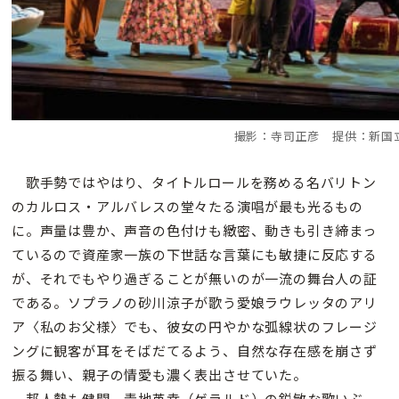
撮影：寺司正彦 提供：新国
歌手勢ではやはり、タイトルロールを務める名バリトン
のカルロス・アルバレスの堂々たる演唱が最も光るもの
に。声量は豊か、声音の色付けも緻密、動きも引き締まっ
ているので資産家一族の下世話な言葉にも敏捷に反応する
が、それでもやり過ぎることが無いのが一流の舞台人の証
である。ソプラノの砂川涼子が歌う愛娘ラウレッタのアリ
ア〈私のお父様〉でも、彼女の円やかな弧線状のフレージ
ングに観客が耳をそばだてるよう、自然な存在感を崩さず
振る舞い、親子の情愛も濃く表出させていた。
邦人勢も健闘。青地英幸（ゲラルド）の鋭敏な歌いぶ