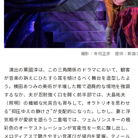
撮影：寺司正彦 提供：新国
演出の粟國淳は、この三角関係のドラマにおいて、観客
が音楽の訴えにひたすら耳を傾けるべく舞台を造型したよ
う。横田あつみの美術が半壊した館で退廃的な境地を強調
するなか、夫が忍耐強く口を開く前半部では、大島祐夫
（照明）の繊細な光具合も寄与して、オラトリオを思わせ
る“抑圧ゆえの静けさ”が支配的になった。しかし、妻と浮
気相手が愛欲を語らう二重唱では、ツェムリンスキーの極
彩色のオーケストレーションが官能性を一気に醸し出し、
メロディアスで聴きやすい音運びが場内を掌握。テノール