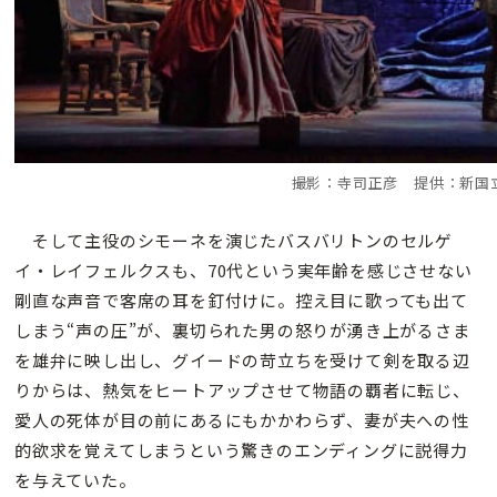
撮影：寺司正彦 提供：新国
そして主役のシモーネを演じたバスバリトンのセルゲ
イ・レイフェルクスも、70代という実年齢を感じさせない
剛直な声音で客席の耳を釘付けに。控え目に歌っても出て
しまう“声の圧”が、裏切られた男の怒りが湧き上がるさま
を雄弁に映し出し、グイードの苛立ちを受けて剣を取る辺
りからは、熱気をヒートアップさせて物語の覇者に転じ、
愛人の死体が目の前にあるにもかかわらず、妻が夫への性
的欲求を覚えてしまうという驚きのエンディングに説得力
を与えていた。