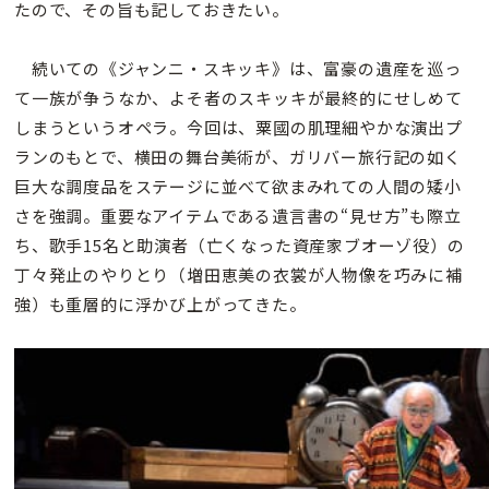
たので、その旨も記しておきたい。
続いての《ジャンニ・スキッキ》は、富豪の遺産を巡っ
て一族が争うなか、よそ者のスキッキが最終的にせしめて
しまうというオペラ。今回は、粟國の肌理細やかな演出プ
ランのもとで、横田の舞台美術が、ガリバー旅行記の如く
巨大な調度品をステージに並べて欲まみれての人間の矮小
さを強調。重要なアイテムである遺言書の“見せ方”も際立
ち、歌手15名と助演者（亡くなった資産家ブオーゾ役）の
丁々発止のやりとり（増田恵美の衣裳が人物像を巧みに補
強）も重層的に浮かび上がってきた。