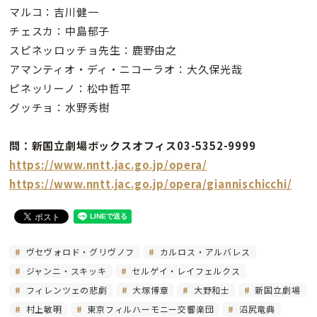
マルコ：吉川健一
チェスカ：中島郁子
スピネッロッチョ先生：鹿野由之
アマンティオ・ディ・ニコーラオ：大久保光哉
ピネッリーノ：松中哲平
グッチョ：水野秀樹
問：新国立劇場ボックスオフィス03-5352-9999
https://www.nntt.jac.go.jp/opera/
https://www.nntt.jac.go.jp/opera/giannischicchi/
ヴセヴォロド・グリヴノフ
カルロス・アルバレス
ジャンニ・スキッキ
セルゲイ・レイフェルクス
フィレンツェの悲劇
大塚博章
大野和士
新国立劇場
村上敏明
東京フィルハーモニー交響楽団
沼尻竜典