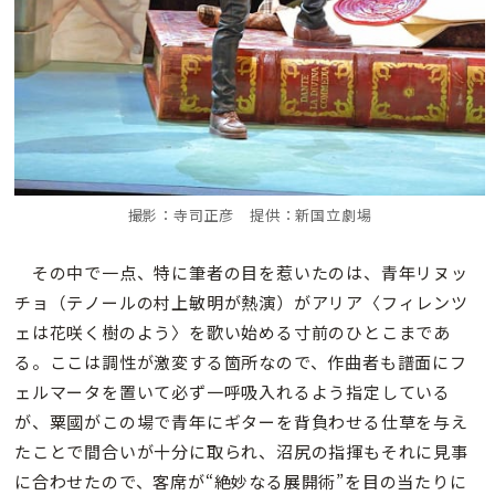
撮影：寺司正彦 提供：新国立劇場
その中で一点、特に筆者の目を惹いたのは、青年リヌッ
チョ（テノールの村上敏明が熱演）がアリア〈フィレンツ
ェは花咲く樹のよう〉を歌い始める寸前のひとこまであ
る。ここは調性が激変する箇所なので、作曲者も譜面にフ
ェルマータを置いて必ず一呼吸入れるよう指定している
が、粟國がこの場で青年にギターを背負わせる仕草を与え
たことで間合いが十分に取られ、沼尻の指揮もそれに見事
に合わせたので、客席が“絶妙なる展開術”を目の当たりに