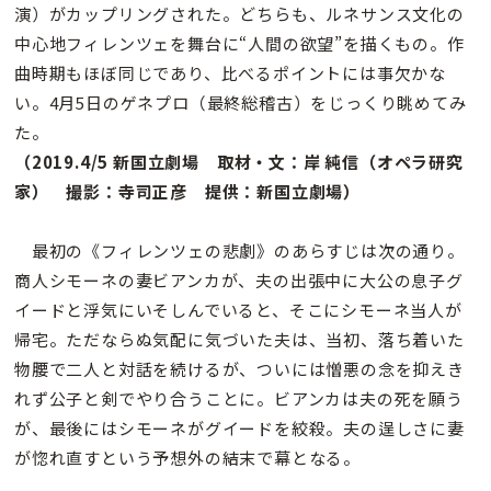
演）がカップリングされた。どちらも、ルネサンス文化の
中心地フィレンツェを舞台に“人間の欲望”を描くもの。作
曲時期もほぼ同じであり、比べるポイントには事欠かな
い。4月5日のゲネプロ（最終総稽古）をじっくり眺めてみ
た。
（2019.4/5 新国立劇場 取材・文：岸 純信（オペラ研究
家） 撮影：寺司正彦 提供：新国立劇場）
最初の《フィレンツェの悲劇》のあらすじは次の通り。
商人シモーネの妻ビアンカが、夫の出張中に大公の息子グ
イードと浮気にいそしんでいると、そこにシモーネ当人が
帰宅。ただならぬ気配に気づいた夫は、当初、落ち着いた
物腰で二人と対話を続けるが、ついには憎悪の念を抑えき
れず公子と剣でやり合うことに。ビアンカは夫の死を願う
が、最後にはシモーネがグイードを絞殺。夫の逞しさに妻
が惚れ直すという予想外の結末で幕となる。