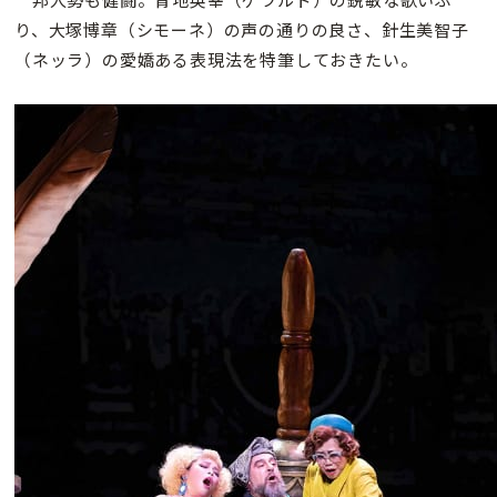
り、大塚博章（シモーネ）の声の通りの良さ、針生美智子
（ネッラ）の愛嬌ある表現法を特筆しておきたい。