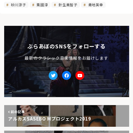
砂川涼子
粟國淳
針生美智子
青地英幸
ぶらあぼのSNSをフォローする
最新のクラシック音楽情報をお届けします
Twitter
facebook
Youtube
前の記事
アルカスSASEBO Mプロジェクト2019