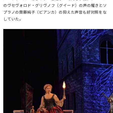
のヴセヴォロド・グリヴノフ（グイード）の声の耀きとソ
プラノの齊藤純子（ビアンカ）の抑えた声音も好対照をな
していた。