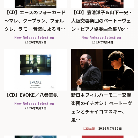
【CD】エースのフォーカード
【CD】菊池洋子＆山下一史・
～マレ、クープラン、フォル
大阪交響楽団のベートーヴェ
クレ、ラモー 音楽による肖…
ン・ピアノ協奏曲全集 Vo…
New Release Selection
New Release Selection
2026年8月5日
2026年8月4日
【CD】EVOKE／八巻志帆
新日本フィルハーモニー交響
楽団のイチオシ！ ベートーヴ
New Release Selection
2026年8月3日
ェンとチャイコフスキー、
鬼…
注目公演
2026年7月31日