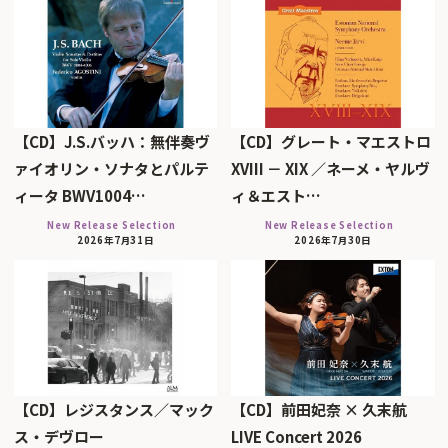
【CD】J.S.バッハ：無伴奏ヴ
【CD】グレート・マエストロ
ァイオリン・ソナタとパルテ
XVIII － XIX ／ネーメ・ヤルヴ
ィータ BWV1004…
ィ＆エスト…
New Release Selection
New Release Selection
2026年7月31日
2026年7月30日
【CD】レジスタンス／マック
【CD】前田妃奈 × 久末航
ス・デヴロー
LIVE Concert 2026