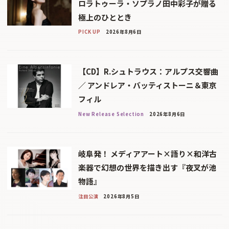
ロラトゥーラ・ソプラノ田中彩子が贈る
極上のひととき
PICK UP
2026年8月6日
【CD】R.シュトラウス：アルプス交響曲
／ アンドレア・バッティストーニ＆東京
フィル
New Release Selection
2026年8月6日
岐阜発！ メディアアート×語り×和洋古
楽器で幻想の世界を描き出す『夜叉が池
物語』
注目公演
2026年8月5日