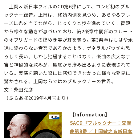
上岡＆新日本フィルのCD第6弾にして、コンビ初のブル
ックナー録音。上岡は、終始内側を見つめ、あらゆるフレ
ーズに光を当てながら、じっくりと歩を進めていく。冒頭
から様々な動きが息づいており、第2楽章中間部のフルート
のオブリガードの煌めき等が耳を奪う。第3楽章はもはや永
遠に終わらない音楽であるかのよう。ゲネラルパウゼも恐
ろしく長い。しかし弛緩することはなく、楽曲の広大な宇
宙と神秘的な深みが、奥底から滲み出るように表現されて
いる。実演を聴いた際には感知できなかった様々な発見に
驚かされる、上岡ならではのブルックナーの世界。
文：柴田克彦
（ぶらあぼ2019年4月号より）
【Information】
SACD『ブルックナー：交響
曲第9番 ／上岡敏之＆新日本