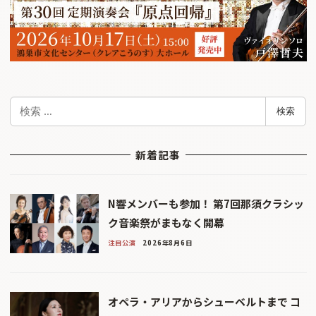
検
検索
索
新着記事
N響メンバーも参加！ 第7回那須クラシッ
ク音楽祭がまもなく開幕
注目公演
2026年8月6日
オペラ・アリアからシューベルトまで コ