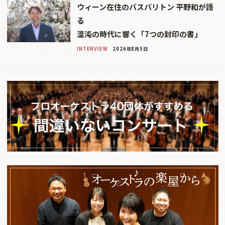
ウィーン在住のバスバリトン 平野和が語
る
混沌の時代に響く「7つの封印の書」
INTERVIEW
2026年8月5日