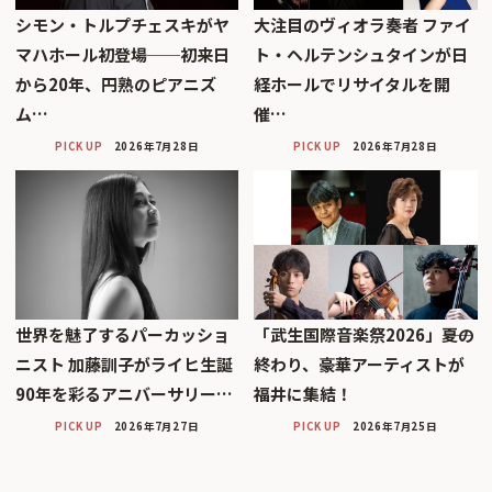
シモン・トルプチェスキがヤ
大注目のヴィオラ奏者 ファイ
マハホール初登場──初来日
ト・ヘルテンシュタインが日
から20年、円熟のピアニズ
経ホールでリサイタルを開
ム…
催…
PICK UP
2026年7月28日
PICK UP
2026年7月28日
世界を魅了するパーカッショ
「武生国際音楽祭2026」――夏の
ニスト 加藤訓子がライヒ生誕
終わり、豪華アーティストが
90年を彩るアニバーサリー…
福井に集結！
PICK UP
2026年7月27日
PICK UP
2026年7月25日