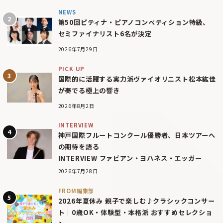
NEWS
第50回ピティナ・ピアノコンペティション特級、
セミファイナリスト6名が決定
2026年7月29日
PICK UP
国際的に活躍する実力派ヴァイオリニスト松本紘佳
が奏でる極上の響き
2026年8月2日
INTERVIEW
神戸国際フルートコンクール優勝者、日本ツアーへ
の期待を語る
INTERVIEW ファビアン・ヨハネス・エッガー
2026年7月28日
FROM編集部
2026年夏休み 親子で楽しむ♪クラシックコンサー
ト｜0歳OK・体験型・本格派 おすすめセレクショ