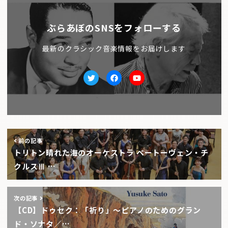
ぶらあぼのSNSをフォローする
最新のクラシック音楽情報をお届けします
Twitter
facebook
Youtube
前の記事
トリトン晴れた海のオーケストラ ベートーヴェン・チ
クルスⅢ …
次の記事
【CD】ドゥセク：「祈り」〜ピアノのためのグラン
ド・ソナタ／…