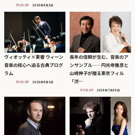
PICK UP
2026年8月3日
ヴィオッティ×東響 ウィーン
長年の信頼が生む、音楽のア
音楽の核心へ迫る古典プログ
ンサンブル──円光寺雅彦と
ラム
山崎伸子が贈る東京フィル
「渋…
PICK UP
2026年8月1日
PICK UP
2026年7月30日