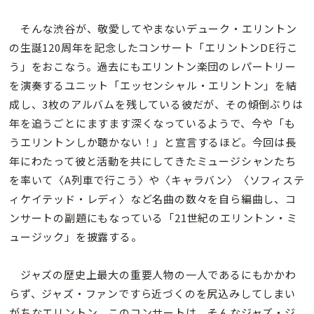
そんな渋谷が、敬愛してやまないデューク・エリントン
の生誕120周年を記念したコンサート「エリントンDE行こ
う」をおこなう。過去にもエリントン楽団のレパートリー
を演奏するユニット「エッセンシャル・エリントン」を結
成し、3枚のアルバムを残している彼だが、その傾倒ぶりは
年を追うごとにますます深くなっているようで、今や「も
うエリントンしか聴かない！」と宣言するほど。今回は長
年にわたって彼と活動を共にしてきたミュージシャンたち
を率いて〈A列車で行こう〉や〈キャラバン〉〈ソフィステ
ィケイテッド・レディ〉など名曲の数々を自ら編曲し、コ
ンサートの副題にもなっている「21世紀のエリントン・ミ
ュージック」を披露する。
ジャズの歴史上最大の重要人物の一人であるにもかかわ
らず、ジャズ・ファンですら近づくのを尻込みしてしまい
がちなエリントン。このコンサートは、そんなジャズ・ジ