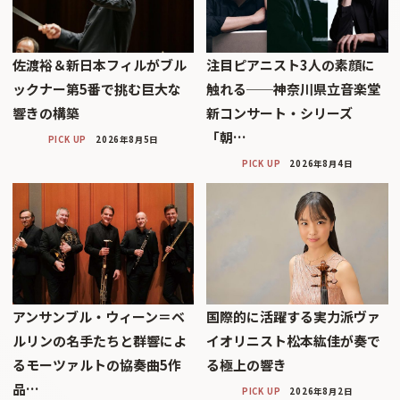
佐渡裕＆新日本フィルがブル
注目ピアニスト3人の素顔に
ックナー第5番で挑む巨大な
触れる──神奈川県立音楽堂
響きの構築
新コンサート・シリーズ
「朝…
PICK UP
2026年8月5日
PICK UP
2026年8月4日
アンサンブル・ウィーン＝ベ
国際的に活躍する実力派ヴァ
ルリンの名手たちと群響によ
イオリニスト松本紘佳が奏で
るモーツァルトの協奏曲5作
る極上の響き
品…
PICK UP
2026年8月2日