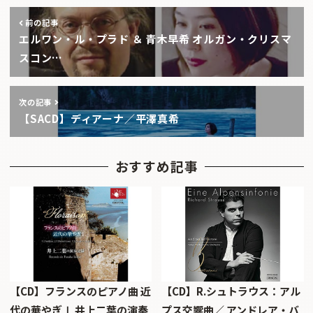
前の記事
エルワン・ル・プラド ＆ 青木早希 オルガン・クリスマ
スコン…
次の記事
【SACD】ディアーナ／平澤真希
おすすめ記事
【CD】フランスのピアノ曲 近
【CD】R.シュトラウス：アル
代の華やぎⅠ 井上二葉の演奏
プス交響曲／ アンドレア・バ