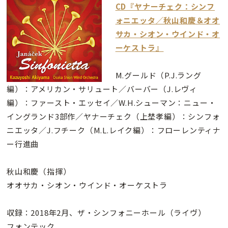
CD『ヤナーチェク：シンフ
ォニエッタ／秋山和慶＆オオ
サカ・シオン・ウインド・オ
ーケストラ』
M.グールド（P.J.ラング
編）：アメリカン・サリュート／バーバー（J.レヴィ
編）：ファースト・エッセイ／W.H.シューマン：ニュー・
イングランド3部作／ヤナーチェク（上埜孝編）：シンフォ
ニエッタ／J.フチーク（M.L.レイク編）：フローレンティナ
ー行進曲
秋山和慶（指揮）
オオサカ・シオン・ウインド・オーケストラ
収録：2018年2月、ザ・シンフォニーホール（ライヴ）
フォンテック