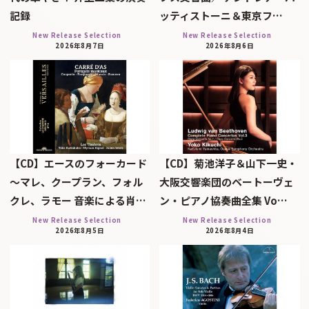
記録
ッティストーニ＆東京フ…
New Release Selection
New Release Selection
2026年8月7日
2026年8月6日
【CD】エースのフォーカード
【CD】菊池洋子＆山下一史・
～マレ、クープラン、フォル
大阪交響楽団のベートーヴェ
クレ、ラモー 音楽による肖…
ン・ピアノ協奏曲全集 Vo…
New Release Selection
New Release Selection
2026年8月5日
2026年8月4日