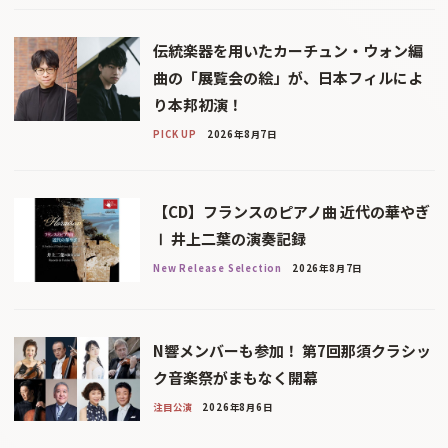
伝統楽器を用いたカーチュン・ウォン編
曲の「展覧会の絵」が、日本フィルによ
り本邦初演！
PICK UP
2026年8月7日
【CD】フランスのピアノ曲 近代の華やぎ
Ⅰ 井上二葉の演奏記録
New Release Selection
2026年8月7日
N響メンバーも参加！ 第7回那須クラシッ
ク音楽祭がまもなく開幕
注目公演
2026年8月6日