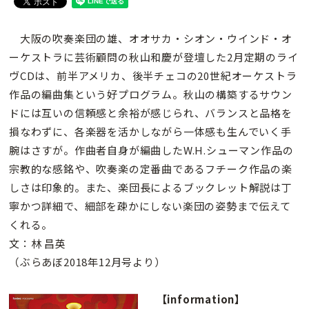
大阪の吹奏楽団の雄、オオサカ・シオン・ウインド・オ
ーケストラに芸術顧問の秋山和慶が登壇した2月定期のライ
ヴCDは、前半アメリカ、後半チェコの20世紀オーケストラ
作品の編曲集という好プログラム。秋山の構築するサウン
ドには互いの信頼感と余裕が感じられ、バランスと品格を
損なわずに、各楽器を活かしながら一体感も生んでいく手
腕はさすが。作曲者自身が編曲したW.H.シューマン作品の
宗教的な感銘や、吹奏楽の定番曲であるフチーク作品の楽
しさは印象的。また、楽団長によるブックレット解説は丁
寧かつ詳細で、細部を疎かにしない楽団の姿勢まで伝えて
くれる。
文：林 昌英
（ぶらあぼ2018年12月号より）
【information】