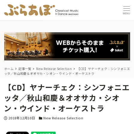
MENU
ホーム
記事一覧
New Release Selection
【CD】ヤナーチェク：シンフォニエ
ッタ／秋山和慶＆オオサカ・シオン・ウインド・オーケストラ
【CD】ヤナーチェク：シンフォニエ
ッタ／秋山和慶＆オオサカ・シオ
ン・ウインド・オーケストラ
投稿日
カテゴリー
2018年12月10日
New Release Selection