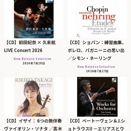
【CD】前田妃奈 × 久末航
【CD】ショパン：練習曲集、
LIVE Concert 2026
ボレロ、パガニーニの思い出
／シモン・ネーリング
New Release Selection
2026年7月28日
New Release Selection
2026年7月27日
【CD】イザイ： 6つの無伴奏
【CD】ベートーヴェン＆J.シ
ヴァイオリン・ソナタ ／髙木
ュトラウスII －エリアスとウ