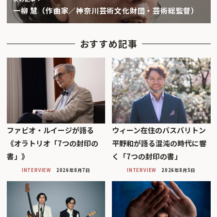
一柳 慧（作曲家／神奈川芸術文化財団・芸術総監督）
おすすめ記事
ファビオ・ルイージが語る
ウィーン在住のバスバリトン
《オラトリオ「7つの封印の
平野和が語る混沌の時代に響
書」》
く「7つの封印の書」
INTERVIEW
2026年8月7日
INTERVIEW
2026年8月5日