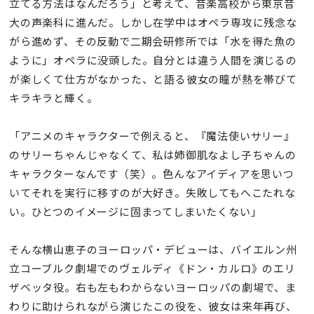
立てる方法はなんだろう」と考えて、音楽高校から東京音
大の声楽科に進んだ。しかし在学中はオペラ専攻に残念な
がら進めず、その反動で二期会研修所では「水を得た魚の
ように」オペラに没頭した。自分とは違う人間を演じるの
が楽しくて仕方がなかった、と語る彼女の瞳が熱を帯びて
キラキラと輝く。
「アニメのキャラクターで例えると、『魔法使いサリー』
のサリーちゃんじゃなくて、私は姉御肌なよし子ちゃんの
キャラクターなんです（笑）。色んなアイディアを思いつ
いてそれを実行に移すのが大好き。失敗してもへこたれな
い。ひとつのイメージに固まってしまいたくない」
そんな横山恵子のヨーロッパ・デビューは、バイエルン州
立コーブルク劇場でのヴェルディ《ドン・カルロ》のエリ
ザベッタ役。右も左もわからないヨーロッパの劇場で、ま
わりに助けられながら演じたこの役を、彼女は来年再び、