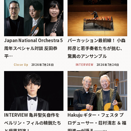
Japan National Orchestra 5
パーカッション最前線！ 小森
周年スペシャル対談 反田恭
邦彦と若手奏者たちが挑む、
平…
驚異のアンサンブル
Close Up
2026年7月26日
INTERVIEW
2026年7月24日
INTERVIEW 亀井聖矢――自作を
Hakuju ギター・フェスタ プ
ベルリン・フィルの精鋭たち
ロデューサー・荘村清志 ＆ 福
と世界初演！
田進一が語る——…