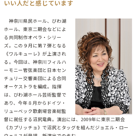
いい人だと感じています
神奈川県民ホール、びわ湖
ホール、東京二期会などによ
る共同制作オペラ・シリー
ズ。この９月に第７弾となる
《ワルキューレ》が上演され
る。今回は、神奈川フィルハ
ーモニー管弦楽団と日本セン
チュリー交響楽団による合同
オーケストラを編成。指揮
は、びわ湖ホール芸術監督で
あり、今年８月からドイツ・
リューベック歌劇場音楽総監
督に就任する沼尻竜典。演出には、2009年に東京二期会
《カプリッチョ》で沼尻とタッグを組んだジョエル・ロー
ウェルスが登場。新演出でのぞむ。