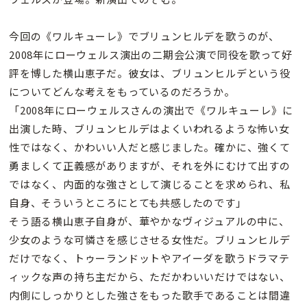
今回の《ワルキューレ》でブリュンヒルデを歌うのが、
2008年にローウェルス演出の二期会公演で同役を歌って好
評を博した横山恵子だ。彼女は、ブリュンヒルデという役
についてどんな考えをもっているのだろうか。
「2008年にローウェルスさんの演出で《ワルキューレ》に
出演した時、ブリュンヒルデはよくいわれるような怖い女
性ではなく、かわいい人だと感じました。確かに、強くて
勇ましくて正義感がありますが、それを外にむけて出すの
ではなく、内面的な強さとして演じることを求められ、私
自身、そういうところにとても共感したのです」
そう語る横山恵子自身が、華やかなヴィジュアルの中に、
少女のような可憐さを感じさせる女性だ。ブリュンヒルデ
だけでなく、トゥーランドットやアイーダを歌うドラマテ
ィックな声の持ち主だから、ただかわいいだけではない、
内側にしっかりとした強さをもった歌手であることは間違