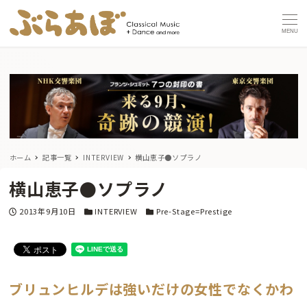
MENU
ホーム
記事一覧
INTERVIEW
横山恵子●ソプラノ
横山恵子●ソプラノ
投稿日
カテゴリー
カテゴリー
2013年9月10日
INTERVIEW
Pre-Stage=Prestige
ブリュンヒルデは強いだけの女性でなくかわ