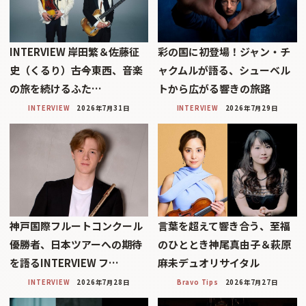
INTERVIEW 岸田繁＆佐藤征
彩の国に初登場！ジャン・チ
史（くるり）――古今東西、音楽
ャクムルが語る、シューベル
の旅を続けるふた…
トから広がる響きの旅路
INTERVIEW
2026年7月31日
INTERVIEW
2026年7月29日
神戸国際フルートコンクール
言葉を超えて響き合う、至福
優勝者、日本ツアーへの期待
のひととき神尾真由子＆萩原
を語るINTERVIEW フ…
麻未デュオリサイタル
INTERVIEW
2026年7月28日
Bravo Tips
2026年7月27日