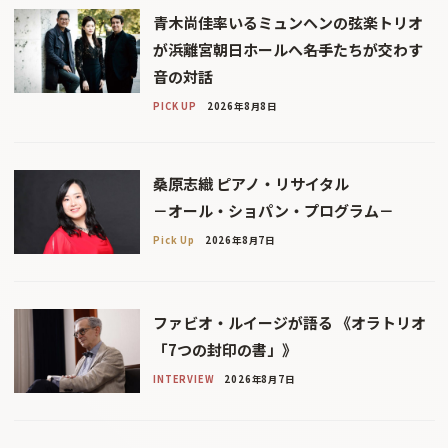
青木尚佳率いるミュンヘンの弦楽トリオ
が浜離宮朝日ホールへ――名手たちが交わす
音の対話
PICK UP
2026年8月8日
桑原志織 ピアノ・リサイタル
－オール・ショパン・プログラム－
Pick Up
2026年8月7日
ファビオ・ルイージが語る 《オラトリオ
「7つの封印の書」》
INTERVIEW
2026年8月7日