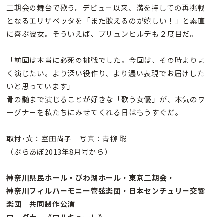
二期会の舞台で歌う。デビュー以来、満を持しての再挑戦
となるエリザベッタを「また歌えるのが嬉しい！」と素直
に喜ぶ彼女。そういえば、ブリュンヒルデも２度目だ。
「前回は本当に必死の挑戦でした。今回は、その時よりよ
く演じたい。より深い役作り、より濃い表現でお届けした
いと思っています」
骨の髄まで演じることが好きな「歌う女優」が、本気のワ
ーグナーを私たちにみせてくれる日はもうすぐだ。
取材･文：室田尚子 写真：青柳 聡
（ぶらあぼ2013年8月号から）
神奈川県民ホール・びわ湖ホール・東京二期会・
神奈川フィルハーモニー管弦楽団・日本センチュリー交響
楽団 共同制作公演
ワーグナー《ワルキューレ》