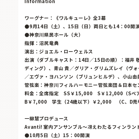
Information
ワーグナー：《ワルキューレ》全3幕
●9月14日（土）、15日（日）両日とも14：00開
●神奈川県民ホール（大）
指揮：沼尻竜典
演出：ジョエル・ローウェルス
出演（ダブルキャスト：14日／15日の順）：福井
ディング）、青山 貴／グリア・グリムズレイ（ヴ
／エヴァ・ヨハンソン（ブリュンヒルデ）、小山由
管弦楽：神奈川フィルハーモニー管弦楽団＆日本セ
料金：全席指定 SS￥15,000 S￥12,000（Sペア
B￥7,000 学生（24歳以下）￥2,000 （C、D
一柳慧プロデュース
Avanti! 室内アンサンブル〜冴えわたるフィンラ
●10月5日（土）15：00開演