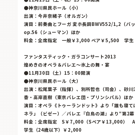
●神奈川県民ホール（小）
出演：今井奈緒子（オルガン）
演目：前奏曲とフーガ 変ホ長調BWV552/1,2（
op.56（シューマン）ほか
料金：全席指定 一般￥3,000 ペア￥5,500 学生
ファンタスティック・ガラコンサート2013
煌めきのオペラ＆バレエ〜氷上の舞・宴
●11月30日（土）15：00開演
●神奈川県民ホール（大）
出演：松尾葉子（指揮）、別所哲也（司会）、砂川
香・高岸直樹（東京バレエ団・プリンシパル）ほか
演目：オペラ《トゥーランドット》より「誰も寝て
ネラ」（ビゼー）／バレエ『白鳥の湖』より“第2幕
料金：全席指定 S￥7,000（Sペア￥13,000） A￥
学生（24歳以下）￥2,000