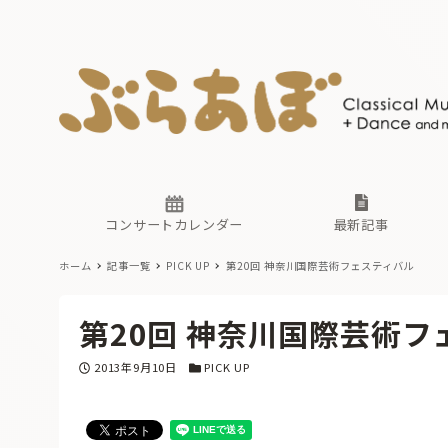
ニュース
ヤマハホ
番組一覧
東京・関
ぶらあぼ
現場のプ
古楽とそ
無料ライ
あ
か
過去の連
コンサートカレンダー
最新記事
ホーム
記事一覧
PICK UP
第20回 神奈川国際芸術フェスティバル
ニュース
ヤマハホ
番組一覧
東京・関
ぶらあぼ
第20回 神奈川国際芸術フ
現場のプ
古楽とそ
無料ライ
あ
か
投稿日
カテゴリー
2013年9月10日
PICK UP
過去の連