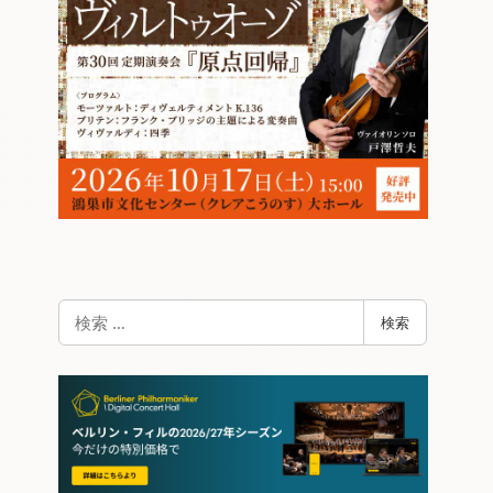
検
検索
索