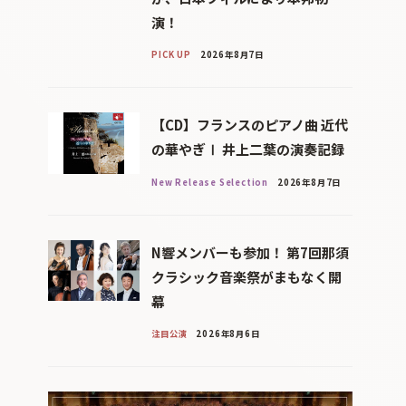
演！
PICK UP
2026年8月7日
【CD】フランスのピアノ曲 近代
の華やぎⅠ 井上二葉の演奏記録
New Release Selection
2026年8月7日
N響メンバーも参加！ 第7回那須
クラシック音楽祭がまもなく開
幕
注目公演
2026年8月6日