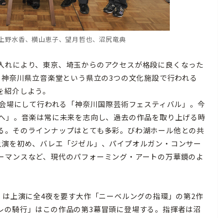
、上野水香、横山恵子、望月哲也、沼尻竜典
入れにより、東京、埼玉からのアクセスが格段に良くなった
、神奈川県立音楽堂という県立の3つの文化施設で行われる
を紹介しよう。
を会場にして行われる「神奈川国際芸術フェスティバル」。今
先へ」。音楽は常に未来を志向し、過去の作品を取り上げる時
る。そのラインナップはとても多彩。びわ湖ホール他との共
上演を初め、バレエ「ジゼル」、パイプオルガン・コンサー
ーマンスなど、現代のパフォーミング・アートの万華鏡のよ
》は上演に全4夜を要す大作「ニーベルングの指環」の第2作
レの騎行」はこの作品の第3幕冒頭に登場する。指揮者は沼