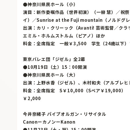
●神奈川県民ホール（小）
演目：新作委嘱作品（世界初演）（一柳 慧）／祝祭ア
イ）／Sunrise at the Fuji mountain（ノル
出演：カリ・クリーック（Avanti! 芸術監督／
エミル・ホルムストルム（ピアノ）ほか
料金：全席指定 一般￥3,500 学生（24歳以下）￥
東京バレエ団「ジゼル」全2幕
●10月19日（土）15：00開演
●神奈川県民ホール（大）
出演：上野水香（ジゼル）、木村和夫（アルブレヒ
料金：全席指定 S￥10,000（Sペア￥19,000） A
￥2,000
今井奈緒子 パイプオルガン・リサイタル
CanonーカノンーKanon
●11月23日（土・祝）15：00開演