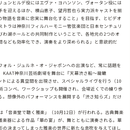
リュンヒルデ役にはエヴァ・ヨハンソン、ヴォータン役には
手を迎えるほか、横山恵子、望月哲也ら実力派キャストを揃
の物語を音楽に忠実に舞台化すること」を目指す、とビデオ
ストラは神奈川フィルハーモニー管弦楽団と日本センチュリ
びわ湖ホールとの共同制作ということで、各地元の2つのオ
間なども効率化でき、演奏をより深められる」と意欲的だ
フォル・ジュルネ・オ・ジャポンへの出演など、常に話題を
KAAT神奈川芸術劇場を舞台に『天幕渋さ船〜龍轍
テントによる異空間を出現させ、スペシャルライヴを行う（10
美術コンペ、ワークショップも開催され、会場近くでの練り歩
る。想像外のパフォーマンスを展開する「渋さ知らズ」だけ
は「音楽堂で聴く雅楽」（10月12日）が行われる。古典舞楽
雅楽器による作品「華の宴」が、舞とともに演奏される。華
形の決まってしまった雅楽の世界に新たな息吹を与えてほし