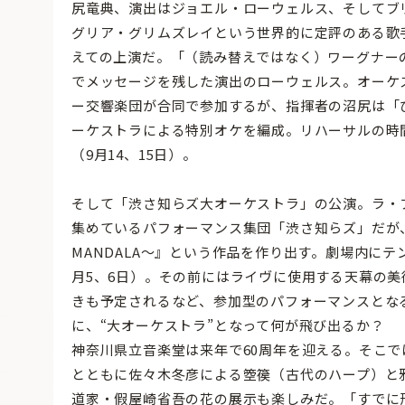
尻竜典、演出はジョエル・ローウェルス、そしてブ
グリア・グリムズレイという世界的に定評のある歌
えての上演だ。「（読み替えではなく）ワーグナー
でメッセージを残した演出のローウェルス。オーケ
ー交響楽団が合同で参加するが、指揮者の沼尻は「
ーケストラによる特別オケを編成。リハーサルの時
（9月14、15日）。
そして「渋さ知らズ大オーケストラ」の公演。ラ・
集めているパフォーマンス集団「渋さ知らズ」だが、
MANDALA〜』という作品を作り出す。劇場内に
月5、6日）。その前にはライヴに使用する天幕の
きも予定されるなど、参加型のパフォーマンスとな
に、“大オーケストラ”となって何が飛び出るか？
神奈川県立音楽堂は来年で60周年を迎える。そこで
とともに佐々木冬彦による箜篌（古代のハープ）と
道家・假屋崎省吾の花の展示も楽しみだ。「すでに