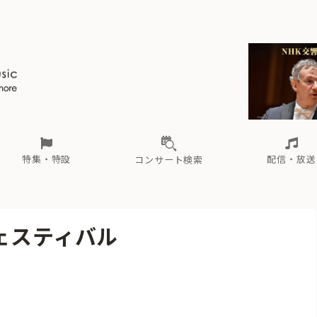
ール
（毎月更新）
東
電子版（無料・月刊）
トピックス
関西
フェスタサマーミューザKAWASAKI 2026
北海道・東北
注目公演
配布場所
インタビュー
中部
定期購読
中国・四国
CD新譜
N響＆東響 《7つ
九州・沖縄
書籍近刊
ロが推す！間違いないオーケストラコンサート
過去の特集
の先と
ブ配信スケジュール
さ
オーケストラの楽屋から
た
な
有料ライブ配信スケジュール
は
ま
や
海の向こうの音楽家
ら
わ
Aからの
載
特集・特設
配信・放送
コンサート検索
ール
（毎月更新）
東
電子版（無料・月刊）
トピックス
関西
フェスタサマーミューザKAWASAKI 2026
北海道・東北
注目公演
配布場所
インタビュー
中部
定期購読
中国・四国
CD新譜
N響＆東響 《7つ
九州・沖縄
書籍近刊
ェスティバル
ロが推す！間違いないオーケストラコンサート
過去の特集
の先と
ブ配信スケジュール
さ
オーケストラの楽屋から
た
な
有料ライブ配信スケジュール
は
ま
や
海の向こうの音楽家
ら
わ
Aからの
載