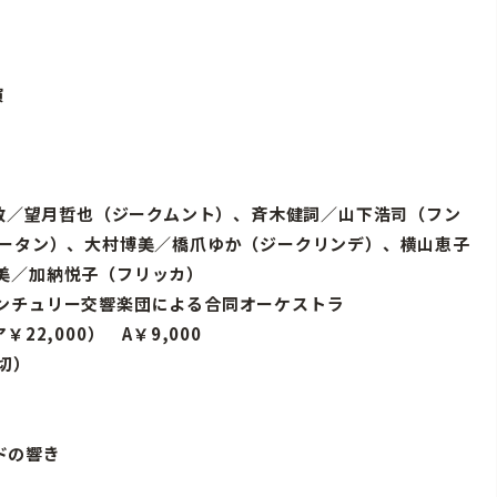
演
 敬／望月哲也（ジークムント）、斉木健詞／山下浩司（フン
ォータン）、大村博美／橋爪ゆか（ジークリンデ）、横山恵子
美／加納悦子（フリッカ）
ンチュリー交響楽団による合同オーケストラ
￥22,000） A￥9,000
売切）
ンドの響き