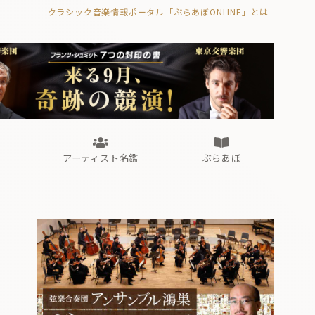
クラシック音楽情報ポータル「ぶらあぼONLINE」とは
の封印の書》
海外公演
FROM編集部
眺望
ぶらあぼブラス！
フォルテピアノ・オデッセイ
アーティスト名鑑
ぶらあぼ
の封印の書》
海外公演
FROM編集部
眺望
ぶらあぼブラス！
フォルテピアノ・オデッセイ