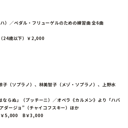
バッハ）／ペダル・フリューゲルのための練習曲 全6曲
（24歳以下）￥2,000
涼子（ソプラノ）、林美智子（メゾ・ソプラノ）、上野水
はならぬ」（プッチーニ）／オペラ《カルメン》より「ハバ
アダージョ”（チャイコフスキー）ほか
5,000 B￥3,000