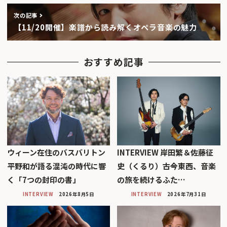
次の記事
【11/20開催】楽譜から読み解くオペラ音楽の魅力
おすすめ記事
ウィーン在住のバスバリトン
INTERVIEW 岸田繁＆佐藤征
平野和が語る混沌の時代に響
史（くるり）――古今東西、音楽
く「7つの封印の書」
の旅を続けるふた…
INTERVIEW
2026年8月5日
INTERVIEW
2026年7月31日