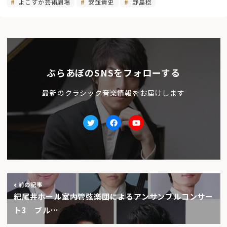
よこすか芸術劇場
安並貴史
野島稔
ぶらあぼのSNSをフォローする
最新のクラシック音楽情報をお届けします
Twitter
facebook
Youtube
前の記事
紀尾井ホール室内管弦楽団によるアンサンブルコンサー
ト3 ブル…