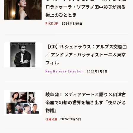
ロラトゥーラ・ソプラノ田中彩子が贈る
極上のひととき
PICK UP
2026年8月6日
【CD】R.シュトラウス：アルプス交響曲
／ アンドレア・バッティストーニ＆東京
フィル
New Release Selection
2026年8月6日
岐阜発！ メディアアート×語り×和洋古
楽器で幻想の世界を描き出す『夜叉が池
物語』
注目公演
2026年8月5日