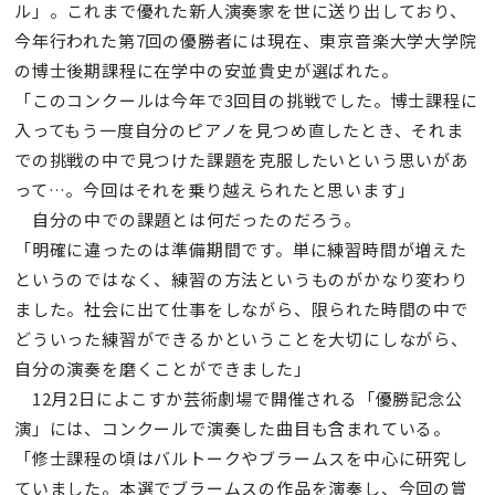
ル」。これまで優れた新人演奏家を世に送り出しており、
今年行われた第7回の優勝者には現在、東京音楽大学大学院
の博士後期課程に在学中の安並貴史が選ばれた。
「このコンクールは今年で3回目の挑戦でした。博士課程に
入ってもう一度自分のピアノを見つめ直したとき、それま
での挑戦の中で見つけた課題を克服したいという思いがあ
って…。今回はそれを乗り越えられたと思います」
自分の中での課題とは何だったのだろう。
「明確に違ったのは準備期間です。単に練習時間が増えた
というのではなく、練習の方法というものがかなり変わり
ました。社会に出て仕事をしながら、限られた時間の中で
どういった練習ができるかということを大切にしながら、
自分の演奏を磨くことができました」
12月2日によこすか芸術劇場で開催される「優勝記念公
演」には、コンクールで演奏した曲目も含まれている。
「修士課程の頃はバルトークやブラームスを中心に研究し
ていました。本選でブラームスの作品を演奏し、今回の賞