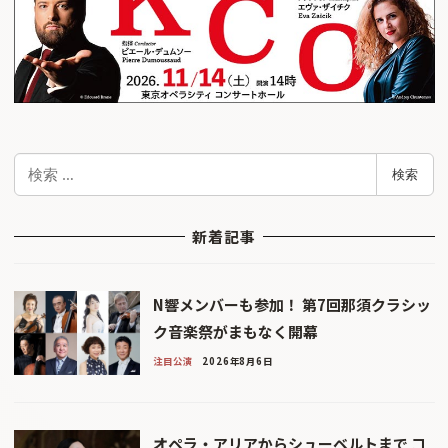
検
検索
索
新着記事
N響メンバーも参加！ 第7回那須クラシッ
ク音楽祭がまもなく開幕
注目公演
2026年8月6日
オペラ・アリアからシューベルトまで コ