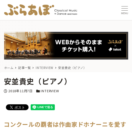
MENU
ホーム
記事一覧
INTERVIEW
安並貴史（ピアノ）
安並貴史（ピアノ）
投稿日
カテゴリー
2018年11月7日
INTERVIEW
コンクールの覇者は作曲家ドホナーニを愛す