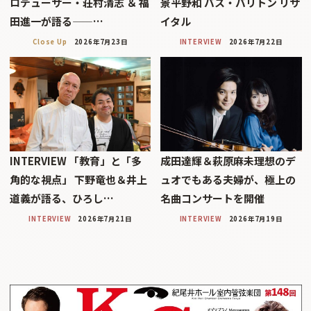
ロデューサー・荘村清志 ＆ 福
景平野和 バス・バリトン リサ
田進一が語る——…
イタル
Close Up
2026年7月23日
INTERVIEW
2026年7月22日
INTERVIEW 「教育」と「多
成田達輝＆萩原麻未理想のデ
角的な視点」 下野竜也＆井上
ュオでもある夫婦が、極上の
道義が語る、ひろし…
名曲コンサートを開催
INTERVIEW
2026年7月21日
INTERVIEW
2026年7月19日