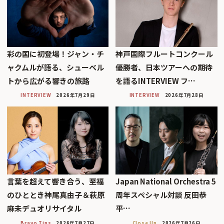
彩の国に初登場！ジャン・チ
神戸国際フルートコンクール
ャクムルが語る、シューベル
優勝者、日本ツアーへの期待
トから広がる響きの旅路
を語るINTERVIEW フ…
INTERVIEW
2026年7月29日
INTERVIEW
2026年7月28日
言葉を超えて響き合う、至福
Japan National Orchestra 5
のひととき神尾真由子＆萩原
周年スペシャル対談 反田恭
麻未デュオリサイタル
平…
Bravo Tips
2026年7月27日
Close Up
2026年7月26日