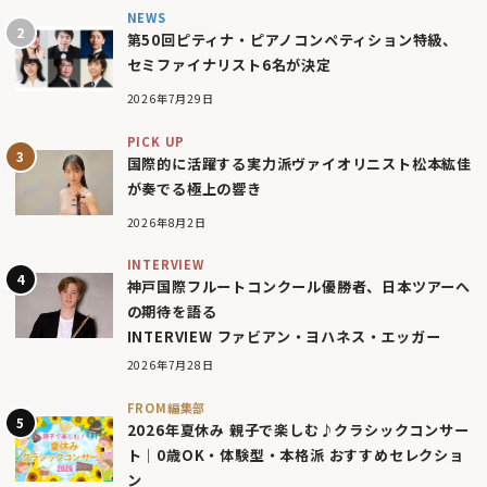
NEWS
第50回ピティナ・ピアノコンペティション特級、
セミファイナリスト6名が決定
2026年7月29日
PICK UP
国際的に活躍する実力派ヴァイオリニスト松本紘佳
が奏でる極上の響き
2026年8月2日
INTERVIEW
神戸国際フルートコンクール優勝者、日本ツアーへ
の期待を語る
INTERVIEW ファビアン・ヨハネス・エッガー
2026年7月28日
FROM編集部
2026年夏休み 親子で楽しむ♪クラシックコンサー
ト｜0歳OK・体験型・本格派 おすすめセレクショ
ン