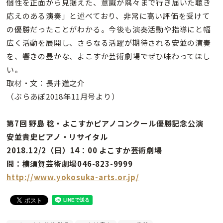
個性を正面から見据えた、意識が隅々まで行き届いた聴き
応えのある演奏」と述べており、非常に高い評価を受けて
の優勝だったことがわかる。今後も演奏活動や指導にと幅
広く活動を展開し、さらなる活躍が期待される安並の演奏
を、響きの豊かな、よこすか芸術劇場でぜひ味わってほし
い。
取材・文：長井進之介
（ぶらあぼ2018年11月号より）
第7回 野島 稔・よこすかピアノコンクール優勝記念公演
安並貴史ピアノ・リサイタル
2018.12/2（日）14：00 よこすか芸術劇場
問：横須賀芸術劇場046-823-9999
http://www.yokosuka-arts.or.jp/