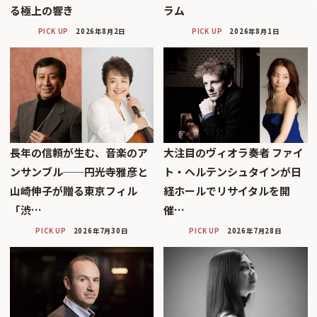
る極上の響き
ラム
PICK UP
2026年8月2日
PICK UP
2026年8月1日
長年の信頼が生む、音楽のア
大注目のヴィオラ奏者 ファイ
ンサンブル──円光寺雅彦と
ト・ヘルテンシュタインが日
山崎伸子が贈る東京フィル
経ホールでリサイタルを開
「渋…
催…
PICK UP
2026年7月30日
PICK UP
2026年7月28日