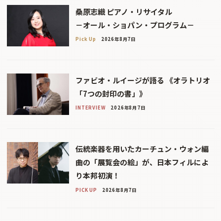
桑原志織 ピアノ・リサイタル
－オール・ショパン・プログラム－
Pick Up
2026年8月7日
ファビオ・ルイージが語る 《オラトリオ
「7つの封印の書」》
INTERVIEW
2026年8月7日
伝統楽器を用いたカーチュン・ウォン編
曲の「展覧会の絵」が、日本フィルによ
り本邦初演！
PICK UP
2026年8月7日