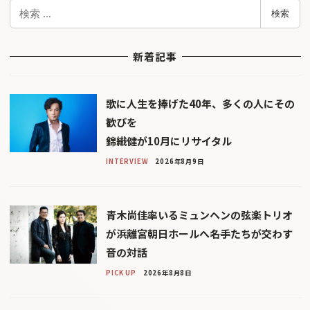
検
検索
索
新着記事
歌に人生を捧げた40年、多くの人にその
歓びを
錦織健が10月にリサイタル
INTERVIEW
2026年8月9日
青木尚佳率いるミュンヘンの弦楽トリオ
が浜離宮朝日ホールへ――名手たちが交わす
音の対話
PICK UP
2026年8月8日