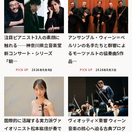
注目ピアニスト3人の素顔に
アンサンブル・ウィーン＝ベ
触れる──神奈川県立音楽堂
ルリンの名手たちと群響によ
新コンサート・シリーズ
るモーツァルトの協奏曲5作
「朝…
品…
PICK UP
2026年8月4日
PICK UP
2026年8月3日
国際的に活躍する実力派ヴァ
ヴィオッティ×東響 ウィーン
イオリニスト松本紘佳が奏で
音楽の核心へ迫る古典プログ