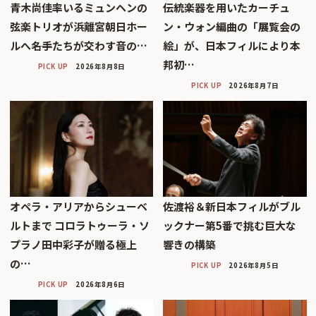
青木尚佳率いるミュンヘンの
伝統楽器を用いたカーチュ
弦楽トリオが浜離宮朝日ホー
ン・ウォン編曲の「展覧会の
ルへ――名手たちが交わす音の…
絵」が、日本フィルにより本
邦初…
PICK UP
2026年8月8日
PICK UP
2026年8月7日
オペラ・アリアからシューベ
佐渡裕＆新日本フィルがブル
ルトまで コロラトゥーラ・ソ
ックナー第5番で挑む巨大な
プラノ田中彩子が贈る極上
響きの構築
の…
PICK UP
2026年8月5日
PICK UP
2026年8月6日