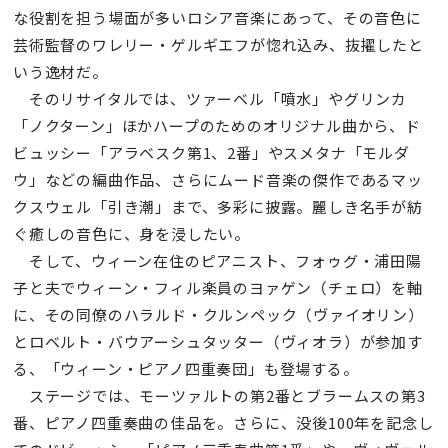
な役割を担う場面が多いロシア音楽にあって、その音色に
芸術監督のワレリー・ゲルギエフが惚れ込み、抜擢したと
いう逸材だ。
そのリサイタルでは、ツァーベル「噴水」やグリンカ
「ノクターン」ほかハープのためのオリジナル曲から、ド
ビュッシー「アラベスク第1、2番」やスメタナ「モルダ
ウ」などの編曲作品、さらにムード音楽の傑作であるマッ
クスウェル「引き潮」まで、多彩に披露。麗しき名手が紡
ぐ癒しの音色に、身を浸したい。
そして、ウィーン在住のピアニスト、フォゥグ・浦田陽
子と夫でウィーン・フィル楽員のヨァゲン（チェロ）を軸
に、その同僚のハラルド・クルンペック（ヴァイオリン）
とロベルト・バウアーシュタッター（ヴィオラ）が参加す
る、「ウィーン・ピアノ四重奏団」も登場する。
ステージでは、モーツァルトの第2番とブラームスの第3
番、ピアノ四重奏曲の佳品を。さらに、没後100年を記念し