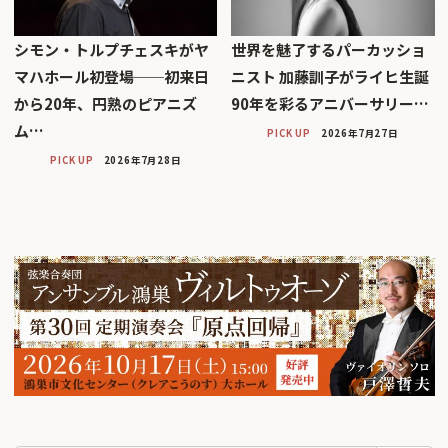
シモン・トルプチェスキがヤ
世界を魅了するパーカッショ
マハホール初登場──初来日
ニスト 加藤訓子がライヒ生誕
から20年、円熟のピアニズ
90年を彩るアニバーサリー…
ム…
PICK UP
2026年7月27日
PICK UP
2026年7月28日