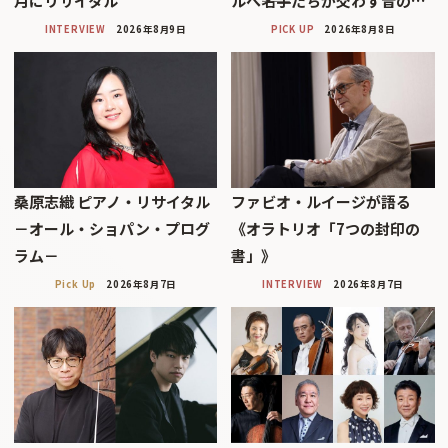
月にリサイタル
ルへ――名手たちが交わす音の…
INTERVIEW
2026年8月9日
PICK UP
2026年8月8日
桑原志織 ピアノ・リサイタル
ファビオ・ルイージが語る
－オール・ショパン・プログ
《オラトリオ「7つの封印の
ラム－
書」》
Pick Up
2026年8月7日
INTERVIEW
2026年8月7日