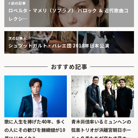
前の記事
ロベルタ・マメリ（ソプラノ） バロック ＆ 近代歌曲コ
レクシ…
次の記事
シュツットガルト・バレエ団 2018年日本公演
おすすめ記事
歌に人生を捧げた40年、多く
青木尚佳率いるミュンヘンの
の人にその歓びを錦織健が10
弦楽トリオが浜離宮朝日ホー