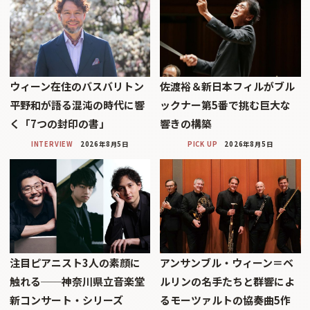
ウィーン在住のバスバリトン
佐渡裕＆新日本フィルがブル
平野和が語る混沌の時代に響
ックナー第5番で挑む巨大な
く「7つの封印の書」
響きの構築
INTERVIEW
2026年8月5日
PICK UP
2026年8月5日
注目ピアニスト3人の素顔に
アンサンブル・ウィーン＝ベ
触れる──神奈川県立音楽堂
ルリンの名手たちと群響によ
新コンサート・シリーズ
るモーツァルトの協奏曲5作