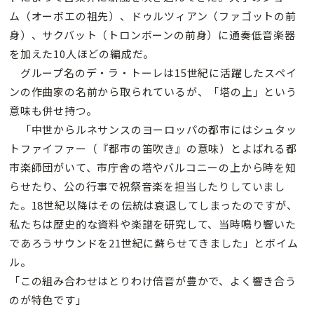
ム（オーボエの祖先）、ドゥルツィアン（ファゴットの前
身）、サクバット（トロンボーンの前身）に通奏低音楽器
を加えた10人ほどの編成だ。
グループ名のデ・ラ・トーレは15世紀に活躍したスペイ
ンの作曲家の名前から取られているが、「塔の上」という
意味も併せ持つ。
「中世からルネサンスのヨーロッパの都市にはシュタッ
トファイファー（『都市の笛吹き』の意味）とよばれる都
市楽師団がいて、市庁舎の塔やバルコニーの上から時を知
らせたり、公の行事で祝祭音楽を担当したりしていまし
た。18世紀以降はその伝統は衰退してしまったのですが、
私たちは歴史的な資料や楽譜を研究して、当時鳴り響いた
であろうサウンドを21世紀に蘇らせてきました」とボイム
ル。
「この組み合わせはとりわけ倍音が豊かで、よく響き合う
のが特色です」