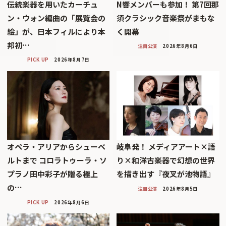
伝統楽器を用いたカーチュ
N響メンバーも参加！ 第7回那
ン・ウォン編曲の「展覧会の
須クラシック音楽祭がまもな
絵」が、日本フィルにより本
く開幕
邦初…
注目公演
2026年8月6日
PICK UP
2026年8月7日
オペラ・アリアからシューベ
岐阜発！ メディアアート×語
ルトまで コロラトゥーラ・ソ
り×和洋古楽器で幻想の世界
プラノ田中彩子が贈る極上
を描き出す『夜叉が池物語』
の…
注目公演
2026年8月5日
PICK UP
2026年8月6日