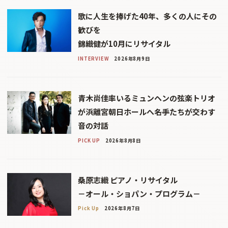
歌に人生を捧げた40年、多くの人にその
歓びを
錦織健が10月にリサイタル
INTERVIEW
2026年8月9日
青木尚佳率いるミュンヘンの弦楽トリオ
が浜離宮朝日ホールへ――名手たちが交わす
音の対話
PICK UP
2026年8月8日
桑原志織 ピアノ・リサイタル
－オール・ショパン・プログラム－
Pick Up
2026年8月7日