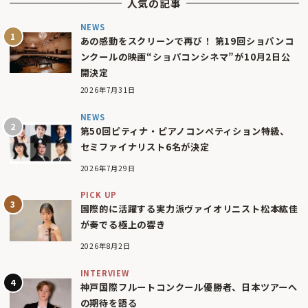
人気の記事
NEWS
あの感動をスクリーンで再び！ 第19回ショパンコ
ンクールの映画“ショパコンシネマ”が10月2日公
開決定
2026年7月31日
NEWS
第50回ピティナ・ピアノコンペティション特級、
セミファイナリスト6名が決定
2026年7月29日
PICK UP
国際的に活躍する実力派ヴァイオリニスト松本紘佳
が奏でる極上の響き
2026年8月2日
INTERVIEW
神戸国際フルートコンクール優勝者、日本ツアーへ
の期待を語る