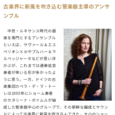
古楽界に新風を吹き込む管楽器主導のアンサ
ンブル
中世・ルネサンス時代の器
楽を専門とするアンサンブル
といえば、サヴァール＆エス
ペリオンⅩⅪやプルハー＆ラ
ルペッジャータなどが思い浮
かぶが、これまでは通奏低音
奏者が率いる形が多かったよ
うに思う。一方、ドイツの古
楽集団カペラ・デ・ラ・トー
レは2005年にショーム奏者
のカタリーナ・ボイムルが結
成した管楽器中心のグループで、その新鮮な編成とサウン
ドによって古楽界に新風を吹き込んできた。大小のショー