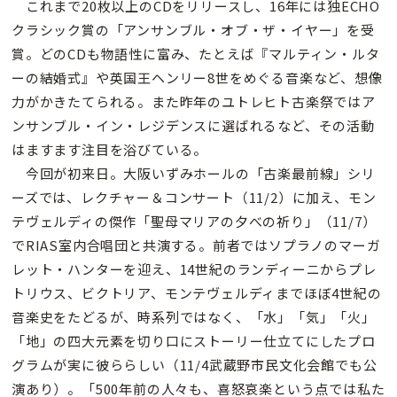
これまで20枚以上のCDをリリースし、16年には独ECHO
クラシック賞の「アンサンブル・オブ・ザ・イヤー」を受
賞。どのCDも物語性に富み、たとえば『マルティン・ルタ
ーの結婚式』や英国王ヘンリー8世をめぐる音楽など、想像
力がかきたてられる。また昨年のユトレヒト古楽祭ではア
ンサンブル・イン・レジデンスに選ばれるなど、その活動
はますます注目を浴びている。
今回が初来日。大阪いずみホールの「古楽最前線」シリ
ーズでは、レクチャー＆コンサート（11/2）に加え、モン
テヴェルディの傑作「聖母マリアの夕べの祈り」（11/7）
でRIAS室内合唱団と共演する。前者ではソプラノのマーガ
レット・ハンターを迎え、14世紀のランディーニからプレ
トリウス、ビクトリア、モンテヴェルディまでほぼ4世紀の
音楽史をたどるが、時系列ではなく、「水」「気」「火」
「地」の四大元素を切り口にストーリー仕立てにしたプロ
グラムが実に彼ららしい（11/4武蔵野市民文化会館でも公
演あり）。「500年前の人々も、喜怒哀楽という点では私た