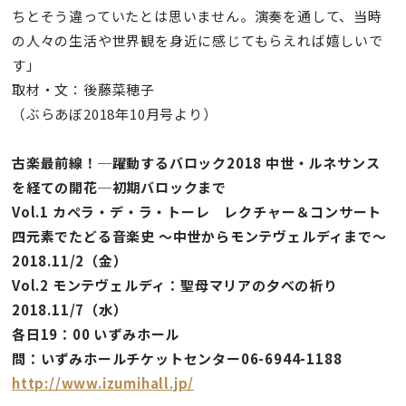
ちとそう違っていたとは思いません。演奏を通して、当時
の人々の生活や世界観を身近に感じてもらえれば嬉しいで
す」
取材・文：後藤菜穂子
（ぶらあぼ2018年10月号より）
古楽最前線！─躍動するバロック2018 中世・ルネサンス
を経ての開花─初期バロックまで
Vol.1 カペラ・デ・ラ・トーレ レクチャー＆コンサート
四元素でたどる音楽史 〜中世からモンテヴェルディまで〜
2018.11/2（金）
Vol.2 モンテヴェルディ：聖母マリアの夕べの祈り
2018.11/7（水）
各日19：00 いずみホール
問：いずみホールチケットセンター06-6944-1188
http://www.izumihall.jp/