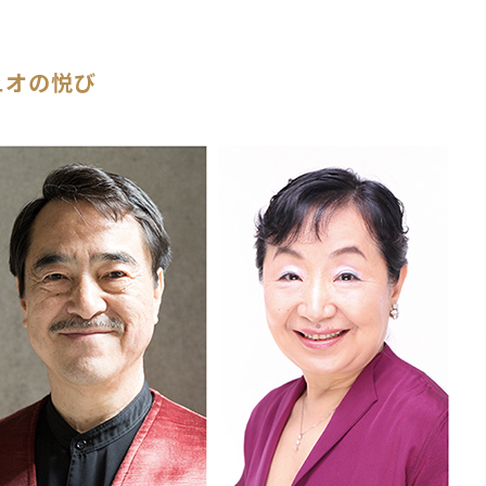
ュオの悦び