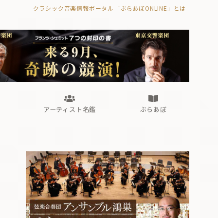
クラシック音楽情報ポータル「ぶらあぼONLINE」とは
の封印の書》
海外公演
FROM編集部
眺望
ぶらあぼブラス！
フォルテピアノ・オデッセイ
アーティスト名鑑
ぶらあぼ
の封印の書》
海外公演
FROM編集部
眺望
ぶらあぼブラス！
フォルテピアノ・オデッセイ