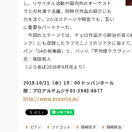
し、リサイタル活動や国内外のオーケスト
ラとの共演で活躍、同時代作品の紹介にも
力を注ぐ。2人はステージや録音でも、互い
に重要なパートナーだ。
今回のステージでは、チェロ作品から耕治が自ら
ック）にも収録したラフマニノフのソナタに加えて
パン「24の前奏曲」と、バッハ「平均律クラヴィー
文：笹田和人
（ぶらあぼ2018年9月号より）
2018.10/31（水）19：00 トッパンホール
問：プロアルテムジケ03-3943-6677
http://www.proarte.jp/
ピアノ
ファゴット
岡崎悦子
岡崎耕治