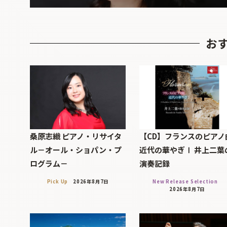
お
桑原志織 ピアノ・リサイタ
【CD】フランスのピアノ
ル－オール・ショパン・プ
近代の華やぎⅠ 井上二葉
ログラム－
演奏記録
Pick Up
2026年8月7日
New Release Selection
2026年8月7日