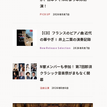
演！
PICK UP
2026年8月7日
【CD】フランスのピアノ曲 近代
の華やぎⅠ 井上二葉の演奏記録
New Release Selection
2026年8月7日
N響メンバーも参加！ 第7回那須
クラシック音楽祭がまもなく開
幕
注目公演
2026年8月6日