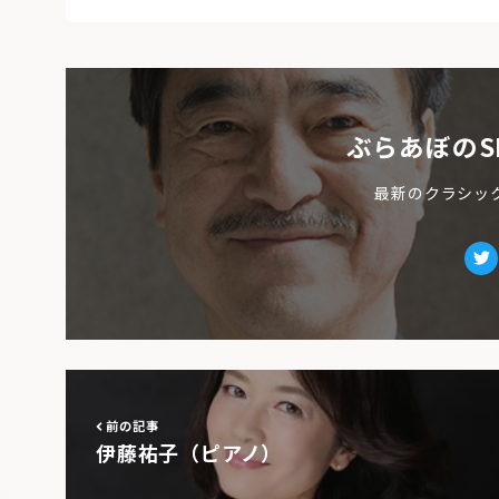
ぶらあぼのS
最新のクラシッ
Tw
前の記事
伊藤祐子（ピアノ）