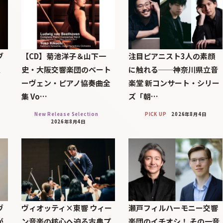
ブ
【CD】菊池洋子＆山下一
注目ピアニスト3人の素顔
巨
史・大阪交響楽団のベート
に触れる──神奈川県立音
ーヴェン・ピアノ協奏曲全
楽堂 新コンサート・シリー
集 Vo…
ズ「朝…
New Release Selection
PICK UP
2026年8月4日
2026年8月4日
ヴ
ヴィオッティ×東響 ウィー
瀬戸フィルハーモニー交響
が
ン音楽の核心へ迫る古典プ
楽団のイチオシ！ その一音