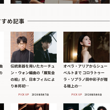
すすめ記事
曲
伝統楽器を用いたカーチュ
オペラ・アリアからシュー
の
ン・ウォン編曲の「展覧会
ベルトまで コロラトゥー
の絵」が、日本フィルによ
ラ・ソプラノ田中彩子が贈
り本邦初…
る極上の…
PICK UP
2026年8月7日
PICK UP
2026年8月6日