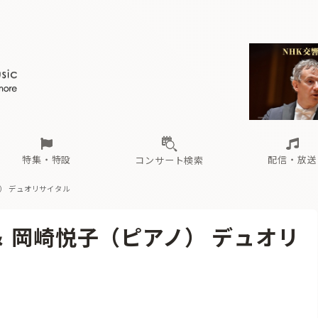
ール
（毎月更新）
東
電子版（無料・月刊）
トピックス
関西
フェスタサマーミューザKAWASAKI 2026
北海道・東北
注目公演
配布場所
インタビュー
中部
定期購読
中国・四国
CD新譜
N響＆東響 《7つ
九州・沖縄
書籍近刊
ロが推す！間違いないオーケストラコンサート
過去の特集
の先と
ブ配信スケジュール
さ
オーケストラの楽屋から
た
な
有料ライブ配信スケジュール
は
ま
や
海の向こうの音楽家
ら
わ
Aからの
載
特集・特設
配信・放送
コンサート検索
） デュオリサイタル
ール
（毎月更新）
東
電子版（無料・月刊）
トピックス
関西
フェスタサマーミューザKAWASAKI 2026
北海道・東北
注目公演
配布場所
インタビュー
中部
定期購読
中国・四国
CD新譜
N響＆東響 《7つ
九州・沖縄
書籍近刊
 岡崎悦子（ピアノ） デュオリ
ロが推す！間違いないオーケストラコンサート
過去の特集
の先と
ブ配信スケジュール
さ
オーケストラの楽屋から
た
な
有料ライブ配信スケジュール
は
ま
や
海の向こうの音楽家
ら
わ
Aからの
載