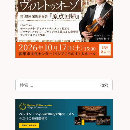
検
検索
索