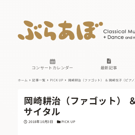
ニュース
ヤマハホ
番組一覧
東京・関
ぶらあぼ
現場のプ
古楽とそ
無料ライ
あ
か
過去の連
コンサートカレンダー
最新記事
ホーム
記事一覧
PICK UP
岡崎耕治（ファゴット） ＆ 岡崎悦子（ピアノ
ニュース
ヤマハホ
番組一覧
東京・関
ぶらあぼ
岡崎耕治（ファゴット） ＆
現場のプ
古楽とそ
無料ライ
あ
か
サイタル
過去の連
投稿日
カテゴリー
2018年10月3日
PICK UP