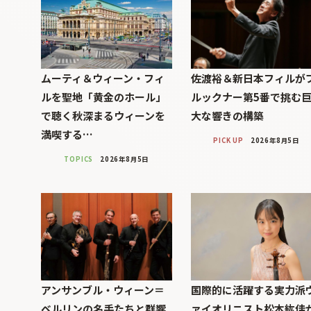
ムーティ＆ウィーン・フィ
佐渡裕＆新日本フィルが
ルを聖地「黄金のホール」
ルックナー第5番で挑む
で聴く秋深まるウィーンを
大な響きの構築
満喫する…
PICK UP
2026年8月5日
TOPICS
2026年8月5日
アンサンブル・ウィーン＝
国際的に活躍する実力派
ベルリンの名手たちと群響
ァイオリニスト松本紘佳