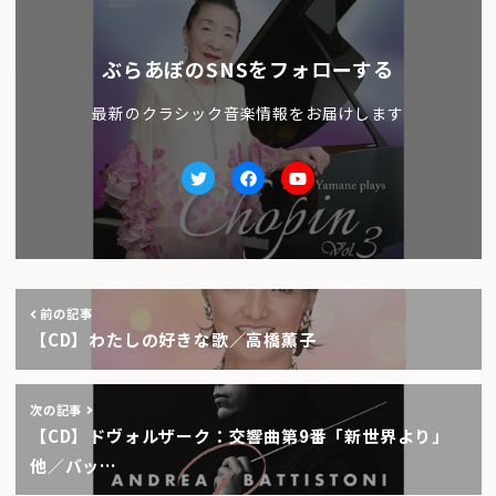
ぶらあぼのSNSをフォローする
最新のクラシック音楽情報をお届けします
Twitter
facebook
Youtube
前の記事
【CD】わたしの好きな歌／高橋薫子
次の記事
【CD】ドヴォルザーク：交響曲第9番「新世界より」
他／バッ…