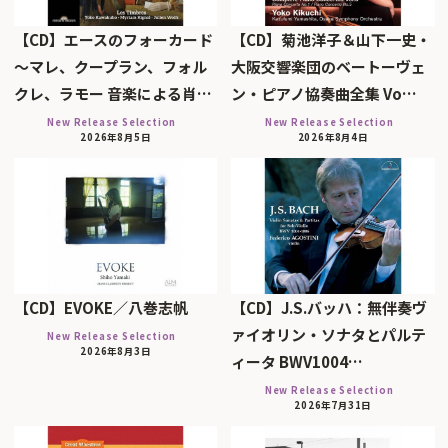
【CD】エースのフォーカード
【CD】菊池洋子＆山下一史・
～マレ、クープラン、フォル
大阪交響楽団のベートーヴェ
クレ、ラモー 音楽による肖…
ン・ピアノ協奏曲全集 Vo…
New Release Selection
New Release Selection
2026年8月5日
2026年8月4日
【CD】EVOKE／八巻志帆
【CD】J.S.バッハ：無伴奏ヴ
ァイオリン・ソナタとパルテ
New Release Selection
2026年8月3日
ィータ BWV1004…
New Release Selection
2026年7月31日