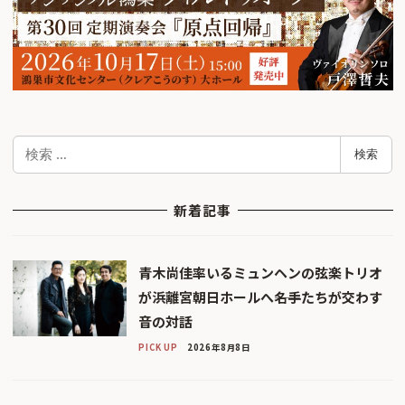
検
検索
索
新着記事
青木尚佳率いるミュンヘンの弦楽トリオ
が浜離宮朝日ホールへ――名手たちが交わす
音の対話
PICK UP
2026年8月8日