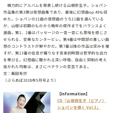
精力的にアルバムを発表し続ける山根弥生子。ショパン
作品集の第3弾は夜想曲集であり、最後に幻想曲op.49も収
めた。ショパンの21曲の夜想曲のうち11曲を選んでいる
が、山根は初期のものから晩年の傑作までをバランスよく
選曲。第1、2番はパッセージの一音一音にも意味を感じさ
せられる、甘美なカンタービレ。第4番は中間部の激しい曲
想のコントラストが鮮やかだ。第7番以降の作品は深みを増
すが、第13番の低音が織りなす音楽的時間は哲学的な迫力
を帯びる。幻想曲に聴かれる深い呼吸、自由と抑制の考え
抜かれた均衡は、まさにベテランの至芸である。
文：飯田有抄
（ぶらあぼ2018年5月号より）
【information】
CD『山根弥生子（ピアノ）
ショパンを弾く Vol.3』