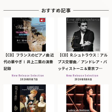
おすすめ記事
【CD】フランスのピアノ曲 近
【CD】R.シュトラウス：アル
代の華やぎⅠ 井上二葉の演奏
プス交響曲／ アンドレア・バ
記録
ッティストーニ＆東京フ…
New Release Selection
New Release Selection
2026年8月7日
2026年8月6日