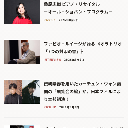
桑原志織 ピアノ・リサイタル
－オール・ショパン・プログラム－
Pick Up
2026年8月7日
ファビオ・ルイージが語る 《オラトリオ
「7つの封印の書」》
INTERVIEW
2026年8月7日
伝統楽器を用いたカーチュン・ウォン編
曲の「展覧会の絵」が、日本フィルによ
り本邦初演！
PICK UP
2026年8月7日