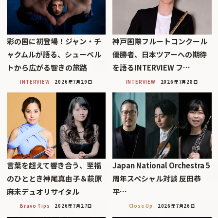
彩の国に初登場！ジャン・チ
神戸国際フルートコンクール
ャクムルが語る、シューベル
優勝者、日本ツアーへの期待
トから広がる響きの旅路
を語るINTERVIEW フ…
INTERVIEW
2026年7月29日
INTERVIEW
2026年7月28日
言葉を超えて響き合う、至福
Japan National Orchestra 5
のひととき神尾真由子＆萩原
周年スペシャル対談 反田恭
麻未デュオリサイタル
平…
Bravo Tips
2026年7月27日
Close Up
2026年7月26日