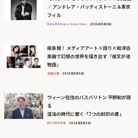
／ アンドレア・バッティストーニ＆東京
フィル
New Release Selection
2026年8月6日
岐阜発！ メディアアート×語り×和洋古
楽器で幻想の世界を描き出す『夜叉が池
物語』
注目公演
2026年8月5日
ウィーン在住のバスバリトン 平野和が語
る
混沌の時代に響く「7つの封印の書」
INTERVIEW
2026年8月5日