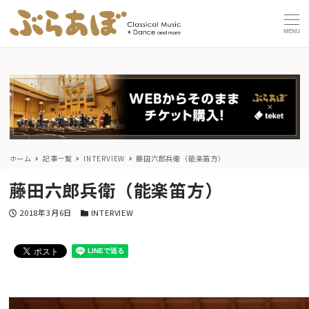
MENU
ホーム
記事一覧
INTERVIEW
藤田六郎兵衛（能楽笛方）
藤田六郎兵衛（能楽笛方）
投稿日
カテゴリー
2018年3月6日
INTERVIEW