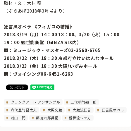
取材・文：大村 務
（ぶらあぼ2018年3月号より）
狂言風オペラ 《フィガロの結婚》
2018.3/19（月）14：00 18：00、3/20（火）15：00
19：00 観世能楽堂（GINZA SIX内）
問：ミュージック・マスターズ03-3560-6765
2018.3/22（木）18：30 京都府立けいはんなホール
2018.3/23（金）18：30 大阪/いずみホール
問：ヴォイシング06-6451-6263
クラングアート アンサンブル
三代桐竹勘十郎
六代豊竹呂太夫
大槻文蔵
大蔵流狂言
狂言風オペラ
茂山一門
藤田六郎兵衛
観世流シテ方