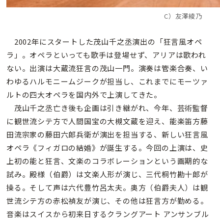
C）友澤綾乃
2002年にスタートした茂山千之丞演出の「狂言風オペ
ラ」。オペラといっても歌手は登場せず、アリアは歌われ
ない。出演は大蔵流狂言の茂山一門。演奏は管楽合奏、い
わゆるハルモニームジークが担当し、これまでにモーツァ
ルトの四大オペラを国内外で上演してきた。
茂山千之丞亡き後も企画は引き継がれ、今年、芸術監督
に観世流シテ方で人間国宝の大槻文蔵を迎え、能楽笛方藤
田流宗家の藤田六郎兵衛が演出を担当する、新しい狂言風
オペラ《フィガロの結婚》が誕生する。今回の上演は、史
上初の能と狂言、文楽のコラボレーションという画期的な
試み。殿様（伯爵）は文楽人形が演じ、三代桐竹勘十郎が
操る。そして声は六代豊竹呂太夫。奥方（伯爵夫人）は観
世流シテ方の赤松禎友が演じ、その他は狂言方が勤める。
音楽はスイスから初来日するクラングアート アンサンブル