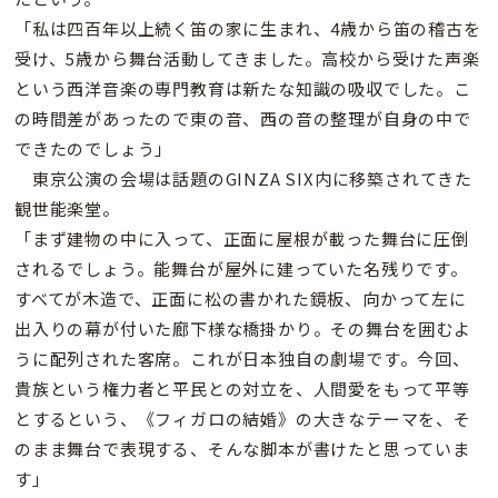
「私は四百年以上続く笛の家に生まれ、4歳から笛の稽古を
受け、5歳から舞台活動してきました。高校から受けた声楽
という西洋音楽の専門教育は新たな知識の吸収でした。こ
の時間差があったので東の音、西の音の整理が自身の中で
できたのでしょう」
東京公演の会場は話題のGINZA SIX内に移築されてきた
観世能楽堂。
「まず建物の中に入って、正面に屋根が載った舞台に圧倒
されるでしょう。能舞台が屋外に建っていた名残りです。
すべてが木造で、正面に松の書かれた鏡板、向かって左に
出入りの幕が付いた廊下様な橋掛かり。その舞台を囲むよ
うに配列された客席。これが日本独自の劇場です。今回、
貴族という権力者と平民との対立を、人間愛をもって平等
とするという、《フィガロの結婚》の大きなテーマを、そ
のまま舞台で表現する、そんな脚本が書けたと思っていま
す」