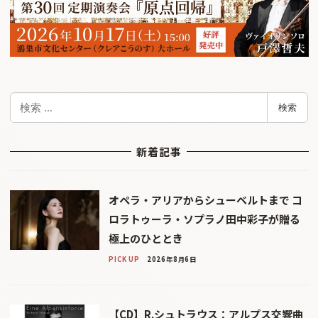
検
検索
索
新着記事
オペラ・アリアからシューベルトまで コ
ロラトゥーラ・ソプラノ田中彩子が贈る
極上のひととき
PICK UP
2026年8月6日
【CD】R.シュトラウス：アルプス交響曲