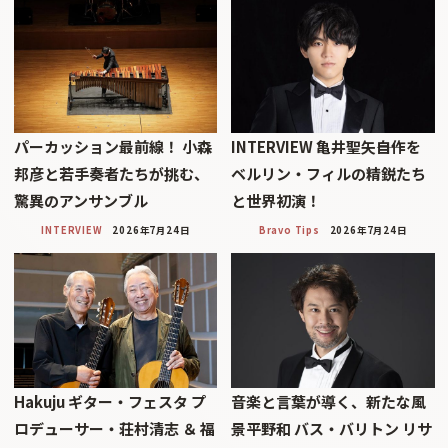
パーカッション最前線！ 小森
INTERVIEW 亀井聖矢――自作を
邦彦と若手奏者たちが挑む、
ベルリン・フィルの精鋭たち
驚異のアンサンブル
と世界初演！
INTERVIEW
2026年7月24日
Bravo Tips
2026年7月24日
Hakuju ギター・フェスタ プ
音楽と言葉が導く、新たな風
ロデューサー・荘村清志 ＆ 福
景平野和 バス・バリトン リサ