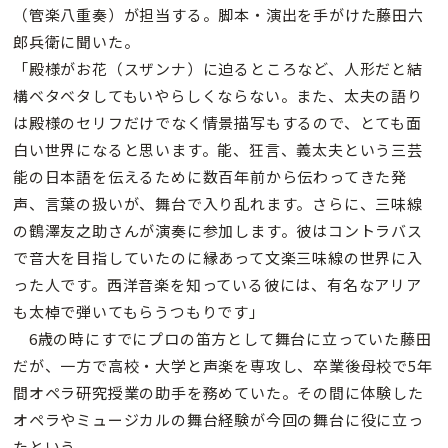
（管楽八重奏）が担当する。脚本・演出を手がけた藤田六
郎兵衛に聞いた。
「殿様がお花（スザンナ）に迫るところなど、人形だと結
構ベタベタしてもいやらしくならない。また、太夫の語り
は殿様のセリフだけでなく情景描写もするので、とても面
白い世界になると思います。能、狂言、義太夫という三芸
能の日本語を伝えるために数百年前から伝わってきた発
声、言葉の扱いが、舞台で入り乱れます。さらに、三味線
の鶴澤友之助さんが演奏に参加します。彼はコントラバス
で音大を目指していたのに縁あって文楽三味線の世界に入
った人です。西洋音楽を知っている彼には、有名なアリア
も太棹で弾いてもらうつもりです」
6歳の時にすでにプロの笛方として舞台に立っていた藤田
だが、一方で高校・大学と声楽を専攻し、卒業後母校で5年
間オペラ研究授業の助手を務めていた。その間に体験した
オペラやミュージカルの舞台経験が今回の舞台に役に立っ
たという。