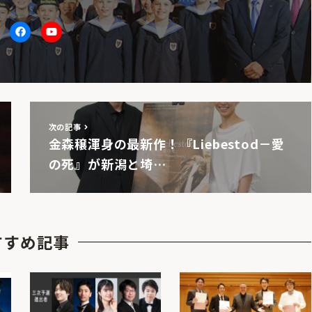
itter
facebook
Youtube
次の記事
金森穣渾身の最新作！『Liebestod－愛
の死』が新潟と埼…
すすめ記事