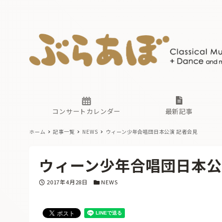
ニュース
ヤマハホ
番組一覧
東京・関
ぶらあぼ
現場のプ
古楽とそ
無料ライ
あ
か
過去の連
コンサートカレンダー
最新記事
ホーム
記事一覧
NEWS
ウィーン少年合唱団日本公演 記者会見
ニュース
ヤマハホ
番組一覧
東京・関
ぶらあぼ
ウィーン少年合唱団日本公
現場のプ
古楽とそ
無料ライ
あ
か
投稿日
カテゴリー
2017年4月28日
NEWS
過去の連