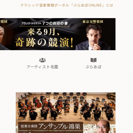
クラシック音楽情報ポータル「ぶらあぼONLINE」とは
の封印の書》
海外公演
FROM編集部
眺望
ぶらあぼブラス！
フォルテピアノ・オデッセイ
アーティスト名鑑
ぶらあぼ
の封印の書》
海外公演
FROM編集部
眺望
ぶらあぼブラス！
フォルテピアノ・オデッセイ