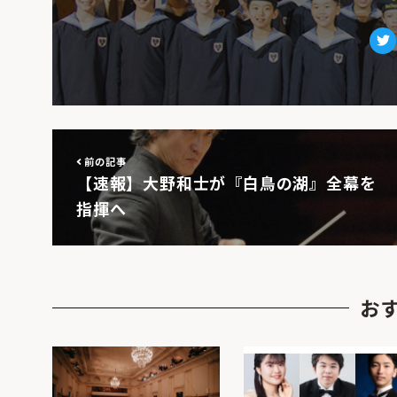
Tw
前の記事
【速報】大野和士が『白鳥の湖』全幕を
指揮へ
お