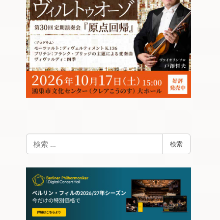
検
検索
索