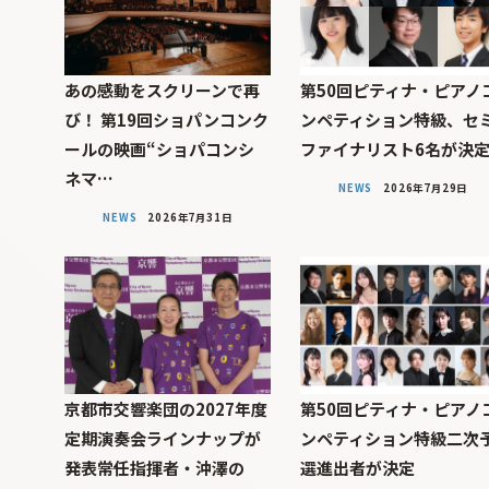
あの感動をスクリーンで再
第50回ピティナ・ピアノ
び！ 第19回ショパンコンク
ンペティション特級、セ
ールの映画“ショパコンシ
ファイナリスト6名が決
ネマ…
NEWS
2026年7月29日
NEWS
2026年7月31日
京都市交響楽団の2027年度
第50回ピティナ・ピアノ
定期演奏会ラインナップが
ンペティション特級二次
発表――常任指揮者・沖澤の
選進出者が決定