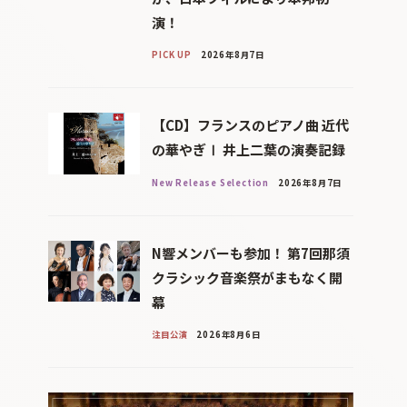
演！
PICK UP
2026年8月7日
【CD】フランスのピアノ曲 近代
の華やぎⅠ 井上二葉の演奏記録
New Release Selection
2026年8月7日
N響メンバーも参加！ 第7回那須
クラシック音楽祭がまもなく開
幕
注目公演
2026年8月6日