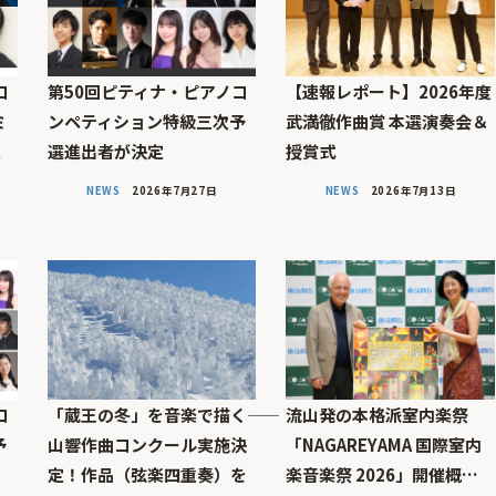
コ
第50回ピティナ・ピアノコ
【速報レポート】2026年度
ミ
ンペティション特級三次予
武満徹作曲賞 本選演奏会＆
定
選進出者が決定
授賞式
NEWS
2026年7月27日
NEWS
2026年7月13日
コ
「蔵王の冬」を音楽で描く――
流山発の本格派室内楽祭
予
山響作曲コンクール実施決
「NAGAREYAMA 国際室内
定！作品（弦楽四重奏）を
楽音楽祭 2026」開催概…