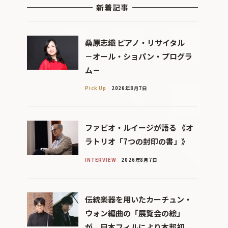
新着記事
桑原志織 ピアノ・リサイタル
－オール・ショパン・プログラ
ム－
Pick Up
2026年8月7日
ファビオ・ルイージが語る 《オ
ラトリオ「7つの封印の書」》
INTERVIEW
2026年8月7日
伝統楽器を用いたカーチュン・
ウォン編曲の「展覧会の絵」
が、日本フィルにより本邦初