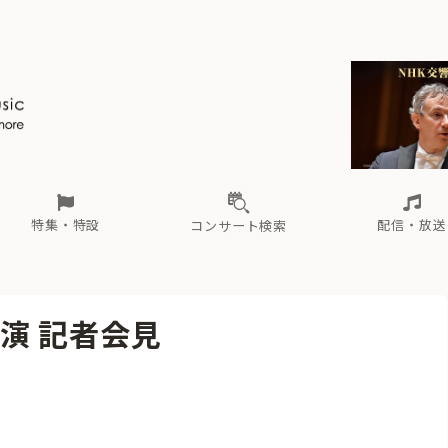
ール
（毎月更新）
東
電子版（無料・月刊）
トピックス
関西
フェスタサマーミューザKAWASAKI 2026
北海道・東北
注目公演
配布場所
インタビュー
中部
定期購読
中国・四国
CD新譜
N響＆東響 《7つ
九州・沖縄
書籍近刊
ロが推す！間違いないオーケストラコンサート
過去の特集
の先と
ブ配信スケジュール
さ
オーケストラの楽屋から
た
な
有料ライブ配信スケジュール
は
ま
や
海の向こうの音楽家
ら
わ
Aからの
載
特集・特設
配信・放送
コンサート検索
ール
（毎月更新）
東
電子版（無料・月刊）
トピックス
関西
フェスタサマーミューザKAWASAKI 2026
北海道・東北
注目公演
配布場所
インタビュー
中部
定期購読
中国・四国
CD新譜
N響＆東響 《7つ
九州・沖縄
書籍近刊
演 記者会見
ロが推す！間違いないオーケストラコンサート
過去の特集
の先と
ブ配信スケジュール
さ
オーケストラの楽屋から
た
な
有料ライブ配信スケジュール
は
ま
や
海の向こうの音楽家
ら
わ
Aからの
載