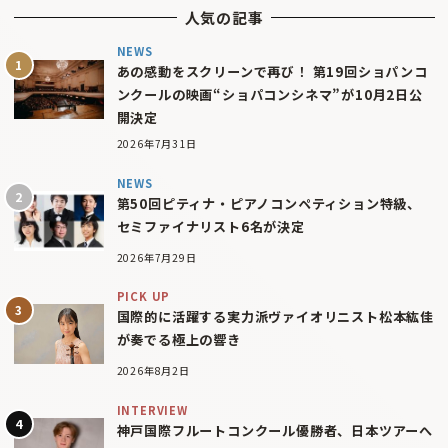
人気の記事
NEWS
あの感動をスクリーンで再び！ 第19回ショパンコ
ンクールの映画“ショパコンシネマ”が10月2日公
開決定
2026年7月31日
NEWS
第50回ピティナ・ピアノコンペティション特級、
セミファイナリスト6名が決定
2026年7月29日
PICK UP
国際的に活躍する実力派ヴァイオリニスト松本紘佳
が奏でる極上の響き
2026年8月2日
INTERVIEW
神戸国際フルートコンクール優勝者、日本ツアーへ