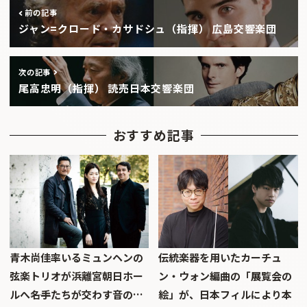
前の記事
ジャン=クロード・カサドシュ（指揮） 広島交響楽団
次の記事
尾高忠明（指揮） 読売日本交響楽団
おすすめ記事
青木尚佳率いるミュンヘンの
伝統楽器を用いたカーチュ
弦楽トリオが浜離宮朝日ホー
ン・ウォン編曲の「展覧会の
ルへ――名手たちが交わす音の…
絵」が、日本フィルにより本