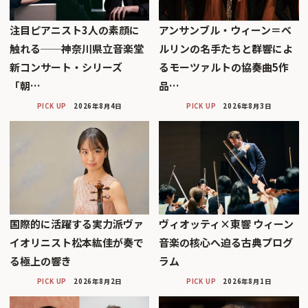
注目ピアニスト3人の素顔に
アンサンブル・ウィーン＝ベ
触れる──神奈川県立音楽堂
ルリンの名手たちと群響によ
新コンサート・シリーズ
るモーツァルトの協奏曲5作
「朝…
品…
PICK UP
2026年8月4日
PICK UP
2026年8月3日
国際的に活躍する実力派ヴァ
ヴィオッティ×東響 ウィーン
イオリニスト松本紘佳が奏で
音楽の核心へ迫る古典プログ
る極上の響き
ラム
PICK UP
2026年8月2日
PICK UP
2026年8月1日