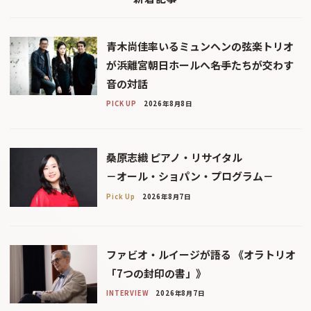
青木尚佳率いるミュンヘンの弦楽トリオ
が浜離宮朝日ホールへ――名手たちが交わす
音の対話
PICK UP
2026年8月8日
桑原志織 ピアノ・リサイタル
－オール・ショパン・プログラム－
Pick Up
2026年8月7日
ファビオ・ルイージが語る 《オラトリオ
「7つの封印の書」》
INTERVIEW
2026年8月7日