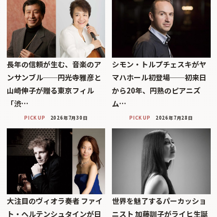
長年の信頼が生む、音楽のア
シモン・トルプチェスキがヤ
ンサンブル──円光寺雅彦と
マハホール初登場──初来日
山崎伸子が贈る東京フィル
から20年、円熟のピアニズ
「渋…
ム…
PICK UP
2026年7月30日
PICK UP
2026年7月28日
大注目のヴィオラ奏者 ファイ
世界を魅了するパーカッショ
ト・ヘルテンシュタインが日
ニスト 加藤訓子がライヒ生誕