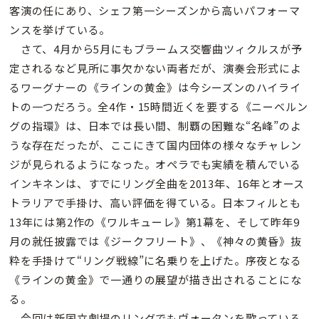
客演の任にあり、シェフ第一シーズンから高いパフォーマ
ンスを挙げている。
さて、4月から5月にもブラームス交響曲ツィクルスが予
定されるなど見所に事欠かない両者だが、演奏会形式によ
るワーグナーの《ラインの黄金》は今シーズンのハイライ
トの一つだろう。全4作・15時間近くを要する《ニーベルン
グの指環》は、日本では長い間、制覇の困難な“名峰”のよ
うな存在だったが、ここにきて国内団体の様々なチャレン
ジが見られるようになった。オペラでも実績を積んでいる
インキネンは、すでにリング全曲を2013年、16年とオース
トラリアで手掛け、高い評価を得ている。日本フィルとも
13年には第2作の《ワルキューレ》第1幕を、そして昨年9
月の就任披露では《ジークフリート》、《神々の黄昏》抜
粋を手掛けて“リング戦線”に名乗りを上げた。序夜となる
《ラインの黄金》で一通りの展望が描き出されることにな
る。
今回は新国立劇場のリングでもヴォータンを歌っている