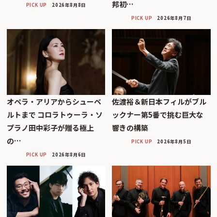
邦初…
PICK UP
2026年8月8日
PICK UP
2026年8月7日
オペラ・アリアからシューベ
佐渡裕＆新日本フィルがブル
ルトまで コロラトゥーラ・ソ
ックナー第5番で挑む巨大な
プラノ田中彩子が贈る極上
響きの構築
の…
PICK UP
2026年8月5日
PICK UP
2026年8月6日