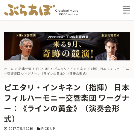
MENU
ホーム
記事一覧
PICK UP
ピエタリ・インキネン（指揮） 日本フィルハーモニ
ー交響楽団 ワーグナー：《ラインの黄金》（演奏会形式）
ピエタリ・インキネン（指揮） 日本
フィルハーモニー交響楽団 ワーグナ
ー：《ラインの黄金》（演奏会形
式）
投稿日
カテゴリー
2017年5月12日
PICK UP