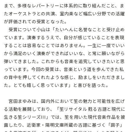
まで、多様なレパートリーに体系的に取り組んだこと、ま
たオーケストラとの共演、室内楽など幅広い分野での活躍
が評価されての受賞となった。
受賞について小山は「たいへんに名誉なことと受け止め
ています。演奏するうえで、自分が感じていることを表現
することは容易なことではありません。一生に一度でいい
から満足のいく演奏ができればいいな、と常に願いながら
弾いてきました。これからも音楽を追究していきたいと思
っています。今回の受賞は、音楽という道を歩んできた私
の背中を押してくれたような感じ、励ましをいただきまし
た。とても嬉しく思っています」と喜びを語った。
宮田まゆみは、国内外において笙の魅力と可能性を広げ
る活動を展開しており、「笙リサイタル 甦る古譜と現代に
生きる笙シリーズIII」では、笙を用いた現代音楽作品を披
露したり、近衛家・陽明文庫所蔵の古譜に基づく「調子」