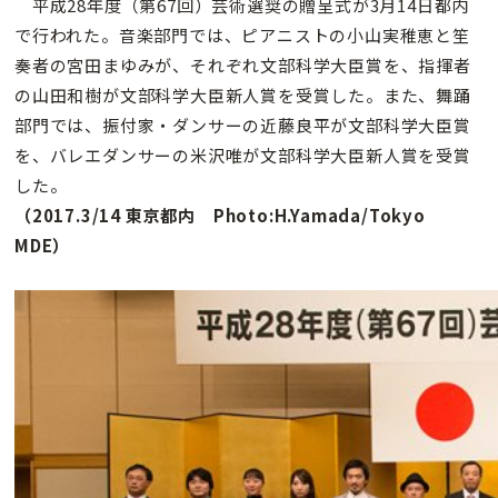
平成28年度（第67回）芸術選奨の贈呈式が3月14日都内
で行われた。音楽部門では、ピアニストの小山実稚恵と笙
奏者の宮田まゆみが、それぞれ文部科学大臣賞を、指揮者
の山田和樹が文部科学大臣新人賞を受賞した。また、舞踊
部門では、振付家・ダンサーの近藤良平が文部科学大臣賞
を、バレエダンサーの米沢唯が文部科学大臣新人賞を受賞
した。
（2017.3/14 東京都内 Photo:H.Yamada/Tokyo
MDE）