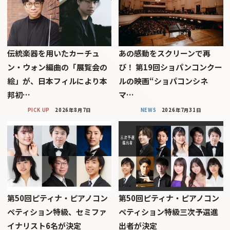
伝統楽器を用いたカーチュ
あの感動をスクリーンで再
ン・ウォン編曲の「展覧会の
び！ 第19回ショパンコンクー
絵」が、日本フィルにより本
ルの映画“ショパコンシネ
邦初…
マ…
PICK UP
2026年8月7日
NEWS
2026年7月31日
第50回ピティナ・ピアノコン
第50回ピティナ・ピアノコン
ペティション特級、セミファ
ペティション特級三次予選進
イナリスト6名が決定
出者が決定