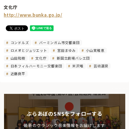
文化庁
http://www.bunka.go.jp/
コンドルズ
バーミンガム市交響楽団
ロメオとジュリエット
宮田まゆみ
小山実稚恵
山田和樹
文化庁
新国立劇場バレエ団
日本フィルハーモニー交響楽団
米沢唯
芸術選奨
近藤良平
ぶらあぼのSNSをフォローする
最新のクラシック音楽情報をお届けします