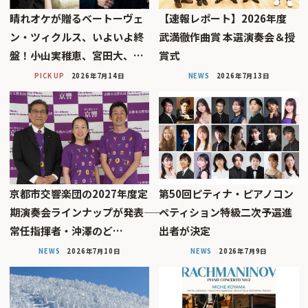
晴れオケが贈るベートーヴェ
【速報レポート】2026年度
ン・ツィクルス、いよいよ終
武満徹作曲賞 本選演奏会＆授
盤！――小山実稚恵、宮田大、…
賞式
PICK UP
2026年7月14日
NEWS
2026年7月13日
京都市交響楽団の2027年度定
第50回ピティナ・ピアノコン
期演奏会ラインナップが発表――
ペティション特級二次予選進
常任指揮者・沖澤のど…
出者が決定
NEWS
2026年7月10日
NEWS
2026年7月9日