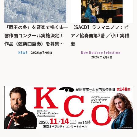
「蔵王の冬」を音楽で描く――山
【SACD】ラフマニノフ：ピ
響作曲コンクール実施決定！
アノ協奏曲第2番 ／小山実稚
作品（弦楽四重奏）を募集…
恵
NEWS
2026年7月6日
New Release Selection
2026年7月6日