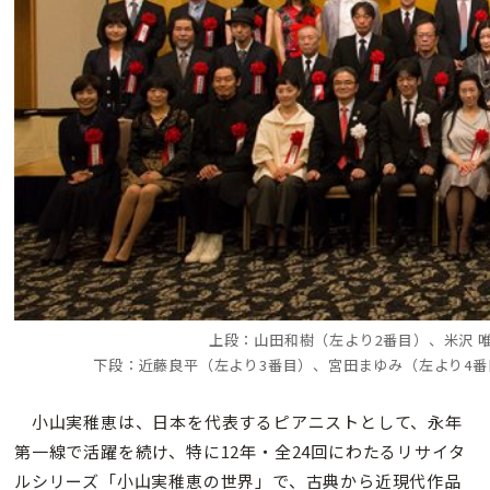
上段：山田和樹（左より2番目）、米沢 
下段：近藤良平（左より3番目）、宮田まゆみ（左より4番
小山実稚恵は、日本を代表するピアニストとして、永年
第一線で活躍を続け、特に12年・全24回にわたるリサイタ
ルシリーズ「小山実稚恵の世界」で、古典から近現代作品