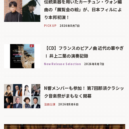
伝統楽器を用いたカーチュン・ウォン編
曲の「展覧会の絵」が、日本フィルによ
り本邦初演！
PICK UP
2026年8月7日
【CD】フランスのピアノ曲 近代の華やぎ
Ⅰ 井上二葉の演奏記録
New Release Selection
2026年8月7日
N響メンバーも参加！ 第7回那須クラシッ
ク音楽祭がまもなく開幕
注目公演
2026年8月6日