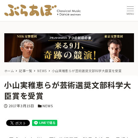
MENU
ホーム
記事一覧
NEWS
小山実稚恵らが芸術選奨文部科学大臣賞を受賞
小山実稚恵らが芸術選奨文部科学大
臣賞を受賞
投稿日
カテゴリー
2017年3月15日
NEWS