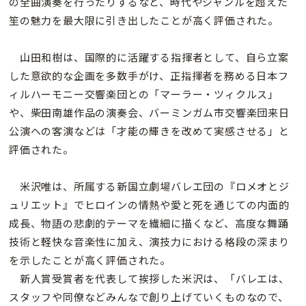
の全曲演奏を行ったりするなど、時代やジャンルを超えた
笙の魅力を最大限に引き出したことが高く評価された。
山田和樹は、国際的に活躍する指揮者として、自ら立案
した意欲的な企画を多数手がけ、正指揮者を務める日本フ
ィルハーモニー交響楽団との「マーラー・ツィクルス」
や、柴田南雄作品の演奏会、バーミンガム市交響楽団来日
公演への客演などは「才能の輝きを改めて実感させる」と
評価された。
米沢唯は、所属する新国立劇場バレエ団の『ロメオとジ
ュリエット』でヒロインの情熱や愛と死を通じての内面的
成長、物語の悲劇的テーマを繊細に描くなど、高度な舞踊
技術と軽快な音楽性に加え、演技力における格段の深まり
を示したことが高く評価された。
新人賞受賞者を代表して挨拶した米沢は、「バレエは、
スタッフや同僚などみんなで創り上げていくものなので、