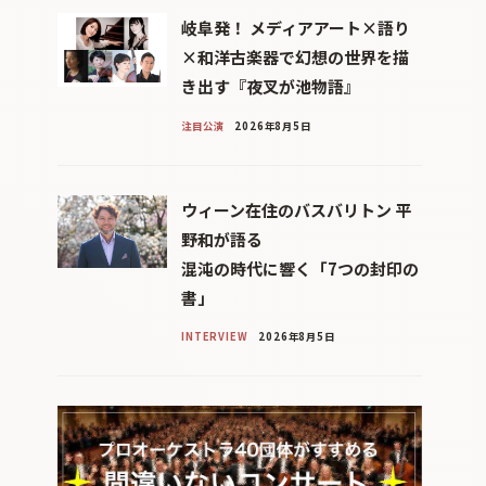
岐阜発！ メディアアート×語り
×和洋古楽器で幻想の世界を描
き出す『夜叉が池物語』
注目公演
2026年8月5日
ウィーン在住のバスバリトン 平
野和が語る
混沌の時代に響く「7つの封印の
書」
INTERVIEW
2026年8月5日