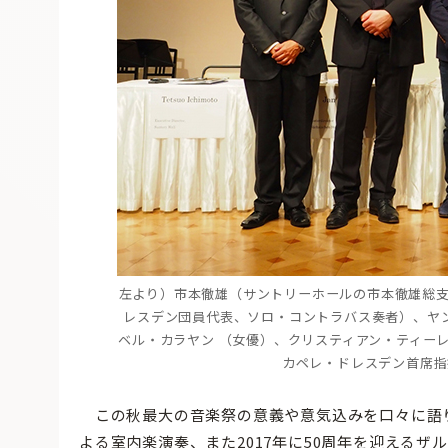
左より）市本徹雄（サントリーホールの市本徹雄総
レスデン団員代表、ソロ・コントラバス奏者）、ヤ
ベル・カラヤン （女優）、クリスティアン・ティー
カペレ・ドレスデン首席指
この秋最大の音楽祭の意義や意気込みを口々に語
よる室内楽演奏、また2017年に50周年を迎える