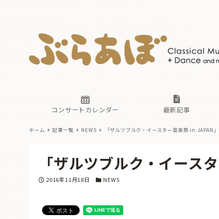
ニュース
ヤマハホ
番組一覧
東京・関
ぶらあぼ
現場のプ
古楽とそ
無料ライ
あ
か
過去の連
コンサートカレンダー
最新記事
ホーム
記事一覧
NEWS
「ザルツブルク・イースター音楽祭 in JAPAN
ニュース
ヤマハホ
番組一覧
東京・関
ぶらあぼ
「ザルツブルク・イースター音
現場のプ
古楽とそ
無料ライ
あ
か
投稿日
カテゴリー
2016年11月18日
NEWS
過去の連