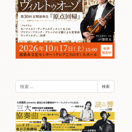
検
検索
索