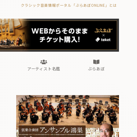
クラシック音楽情報ポータル「ぶらあぼONLINE」とは
の封印の書》
海外公演
FROM編集部
眺望
ぶらあぼブラス！
フォルテピアノ・オデッセイ
アーティスト名鑑
ぶらあぼ
の封印の書》
海外公演
FROM編集部
眺望
ぶらあぼブラス！
フォルテピアノ・オデッセイ