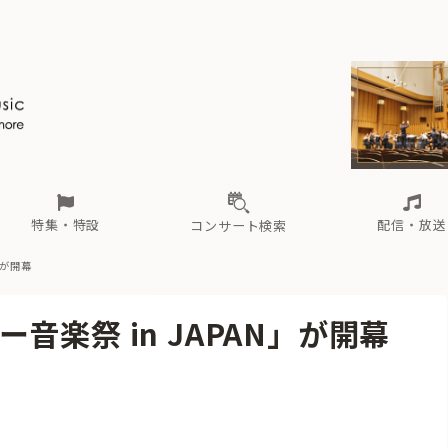
ール
（毎月更新）
東
電子版（無料・月刊）
トピックス
関西
フェスタサマーミューザKAWASAKI 2026
北海道・東北
注目公演
配布場所
インタビュー
中部
定期購読
中国・四国
CD新譜
N響＆東響 《7つ
九州・沖縄
書籍近刊
ロが推す！間違いないオーケストラコンサート
過去の特集
の先と
ブ配信スケジュール
さ
オーケストラの楽屋から
た
な
有料ライブ配信スケジュール
は
ま
や
海の向こうの音楽家
ら
わ
Aからの
載
特集・特設
配信・放送
コンサート検索
」が開幕
ール
（毎月更新）
東
電子版（無料・月刊）
トピックス
関西
フェスタサマーミューザKAWASAKI 2026
北海道・東北
注目公演
配布場所
インタビュー
中部
定期購読
中国・四国
CD新譜
N響＆東響 《7つ
九州・沖縄
書籍近刊
楽祭 in JAPAN」が開幕
ロが推す！間違いないオーケストラコンサート
過去の特集
の先と
ブ配信スケジュール
さ
オーケストラの楽屋から
た
な
有料ライブ配信スケジュール
は
ま
や
海の向こうの音楽家
ら
わ
Aからの
載