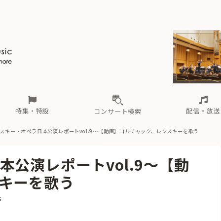
ール
（毎月更新）
東
電子版（無料・月刊）
トピックス
関西
フェスタサマーミューザKAWASAKI 2026
北海道・東北
注目公演
配布場所
インタビュー
中部
定期購読
中国・四国
CD新譜
N響＆東響 《7つ
九州・沖縄
書籍近刊
ロが推す！間違いないオーケストラコンサート
過去の特集
の先と
ブ配信スケジュール
さ
オーケストラの楽屋から
た
な
有料ライブ配信スケジュール
は
ま
や
海の向こうの音楽家
ら
わ
Aからの
載
特集・特設
配信・放送
コンサート検索
スキー・オペラ日本公演レポートvol.9〜【動画】コルチャック、レンスキーを歌う
ール
（毎月更新）
東
電子版（無料・月刊）
トピックス
関西
フェスタサマーミューザKAWASAKI 2026
北海道・東北
注目公演
配布場所
インタビュー
中部
定期購読
中国・四国
CD新譜
N響＆東響 《7つ
九州・沖縄
書籍近刊
公演レポートvol.9〜【動
ロが推す！間違いないオーケストラコンサート
過去の特集
の先と
ブ配信スケジュール
さ
オーケストラの楽屋から
た
な
有料ライブ配信スケジュール
は
ま
や
海の向こうの音楽家
ら
わ
Aからの
キーを歌う
載
6