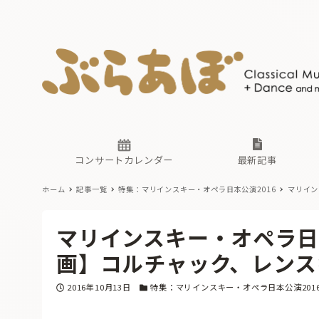
ニュース
ヤマハホ
番組一覧
東京・関
ぶらあぼ
現場のプ
古楽とそ
無料ライ
あ
か
過去の連
コンサートカレンダー
最新記事
ホーム
記事一覧
特集：マリインスキー・オペラ日本公演2016
マリイン
ニュース
ヤマハホ
番組一覧
東京・関
ぶらあぼ
マリインスキー・オペラ日本
現場のプ
古楽とそ
無料ライ
あ
か
画】コルチャック、レンス
過去の連
投稿日
カテゴリー
2016年10月13日
特集：マリインスキー・オペラ日本公演201