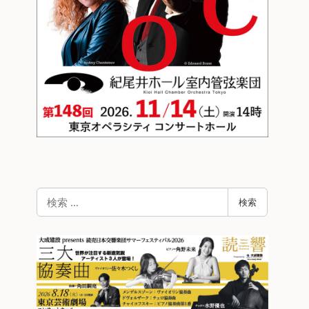
検
検索
索