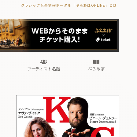
クラシック音楽情報ポータル「ぶらあぼONLINE」とは
の封印の書》
海外公演
FROM編集部
眺望
ぶらあぼブラス！
フォルテピアノ・オデッセイ
アーティスト名鑑
ぶらあぼ
の封印の書》
海外公演
FROM編集部
眺望
ぶらあぼブラス！
フォルテピアノ・オデッセイ