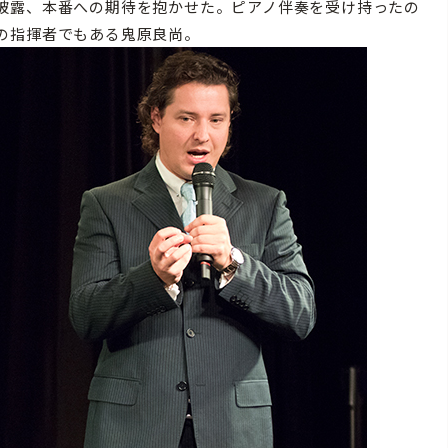
披露、本番への期待を抱かせた。ピアノ伴奏を受け持ったの
の指揮者でもある鬼原良尚。