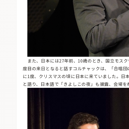
また、日本には27年前、10歳のとき、国立モス
度目の来日となると話すコルチャックは、「合唱団
に1度、クリスマスの頃に日本に来ていました。日
と語り、日本語で「きよしこの夜」も披露、会場を