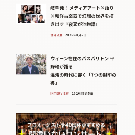
岐阜発！ メディアアート×語り
×和洋古楽器で幻想の世界を描
き出す『夜叉が池物語』
注目公演
2026年8月5日
ウィーン在住のバスバリトン 平
野和が語る
混沌の時代に響く「7つの封印の
書」
INTERVIEW
2026年8月5日