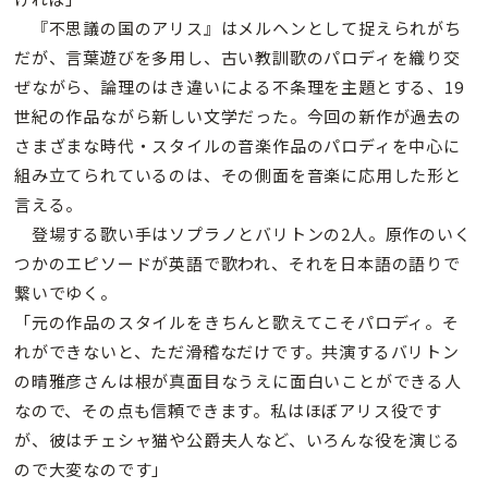
『不思議の国のアリス』はメルヘンとして捉えられがち
だが、言葉遊びを多用し、古い教訓歌のパロディを織り交
ぜながら、論理のはき違いによる不条理を主題とする、19
世紀の作品ながら新しい文学だった。今回の新作が過去の
さまざまな時代・スタイルの音楽作品のパロディを中心に
組み立てられているのは、その側面を音楽に応用した形と
言える。
登場する歌い手はソプラノとバリトンの2人。原作のいく
つかのエピソードが英語で歌われ、それを日本語の語りで
繋いでゆく。
「元の作品のスタイルをきちんと歌えてこそパロディ。そ
れができないと、ただ滑稽なだけです。共演するバリトン
の晴雅彦さんは根が真面目なうえに面白いことができる人
なので、その点も信頼できます。私はほぼアリス役です
が、彼はチェシャ猫や公爵夫人など、いろんな役を演じる
ので大変なのです」