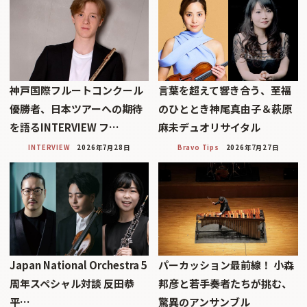
神戸国際フルートコンクール
言葉を超えて響き合う、至福
優勝者、日本ツアーへの期待
のひととき神尾真由子＆萩原
を語るINTERVIEW フ…
麻未デュオリサイタル
INTERVIEW
2026年7月28日
Bravo Tips
2026年7月27日
Japan National Orchestra 5
パーカッション最前線！ 小森
周年スペシャル対談 反田恭
邦彦と若手奏者たちが挑む、
平…
驚異のアンサンブル