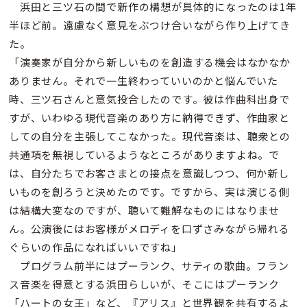
浜田と三ツ石の間で新作の構想が具体的になったのは1年
半ほど前。遠慮なく意見をぶつけ合いながら作り上げてき
た。
「演奏家が自分から新しいものを創造する機会はなかなか
ありません。それで一生終わっていいのかと悩んでいた
時、三ツ石さんと意気投合したのです。彼は作曲科出身で
すが、いわゆる現代音楽のあり方に納得できず、作曲家と
しての自分を主張してこなかった。現代音楽は、聴衆との
共通項を無視しているようなところがありますよね。で
は、自分たちでお客さまとの接点を意識しつつ、何か新し
いものを創ろうと決めたのです。ですから、実は演じる側
は結構大変なのですが、聴いて難解なものにはなりませ
ん。公演後にはお客様がメロディを口ずさみながら帰れる
ぐらいの作品になればいいですね」
プログラム前半にはプーランク、サティの歌曲。フラン
ス音楽を得意とする浜田らしいが、そこにはプーランク
「ハートの女王」など、『アリス』と世界観を共有するよ