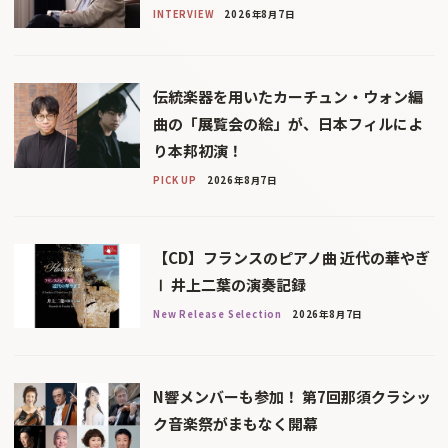
INTERVIEW
2026年8月7日
伝統楽器を用いたカーチュン・ウォン編
曲の「展覧会の絵」が、日本フィルによ
り本邦初演！
PICK UP
2026年8月7日
【CD】フランスのピアノ曲 近代の華やぎ
Ⅰ 井上二葉の演奏記録
New Release Selection
2026年8月7日
N響メンバーも参加！ 第7回那須クラシッ
ク音楽祭がまもなく開幕