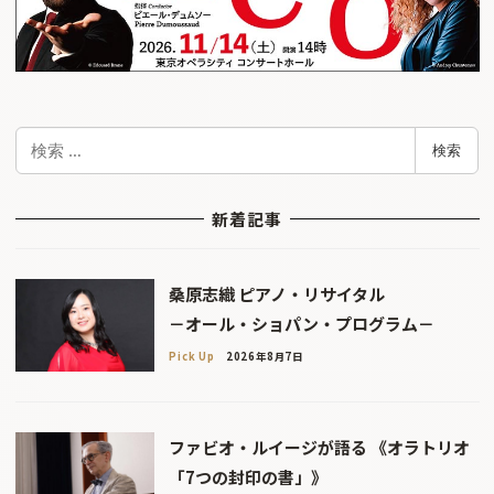
検
検索
索
新着記事
桑原志織 ピアノ・リサイタル
－オール・ショパン・プログラム－
Pick Up
2026年8月7日
ファビオ・ルイージが語る 《オラトリオ
「7つの封印の書」》