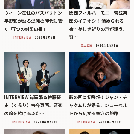
ウィーン在住のバスバリトン
関西フィルハーモニー管弦楽
平野和が語る混沌の時代に響
団のイチオシ！ 清められる
く「7つの封印の書」
夜…美しき祈りの声が誘う、
奇…
INTERVIEW
2026年8月5日
注目公演
2026年7月31日
INTERVIEW 岸田繁＆佐藤征
彩の国に初登場！ジャン・チ
史（くるり）――古今東西、音楽
ャクムルが語る、シューベル
の旅を続けるふた…
トから広がる響きの旅路
INTERVIEW
2026年7月31日
INTERVIEW
2026年7月29日