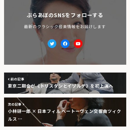
ぶらあぼのSNSをフォローする
最新のクラシック音楽情報をお届けします
Twitter
facebook
Youtube
前の記事
東京二期会が《トリスタンとイゾルデ》を初上演へ
次の記事
小林研一郎 × 日本フィル ベートーヴェン交響曲ツィク
ルス …