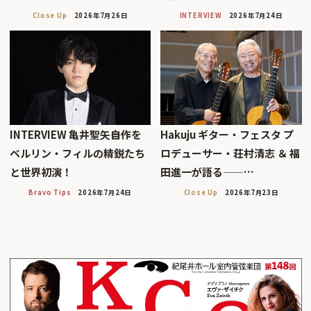
Close Up
2026年7月26日
INTERVIEW
2026年7月24日
INTERVIEW 亀井聖矢――自作を
Hakuju ギター・フェスタ プ
ベルリン・フィルの精鋭たち
ロデューサー・荘村清志 ＆ 福
と世界初演！
田進一が語る——…
Bravo Tips
2026年7月24日
Close Up
2026年7月23日