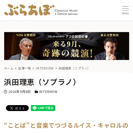
MENU
ホーム
記事一覧
INTERVIEW
浜田理恵（ソプラノ）
浜田理恵（ソプラノ）
投稿日
カテゴリー
2016年9月8日
INTERVIEW
“ことば”と音楽でつづるルイス・キャロルの