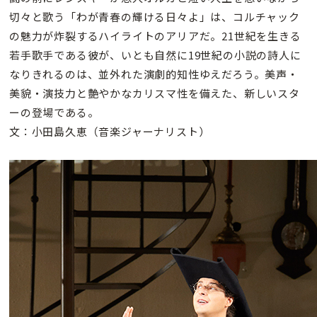
切々と歌う「わが青春の輝ける日々よ」は、コルチャック
の魅力が炸裂するハイライトのアリアだ。21世紀を生きる
若手歌手である彼が、いとも自然に19世紀の小説の詩人に
なりきれるのは、並外れた演劇的知性ゆえだろう。美声・
美貌・演技力と艶やかなカリスマ性を備えた、新しいスタ
ーの登場である。
文：小田島久恵（音楽ジャーナリスト）