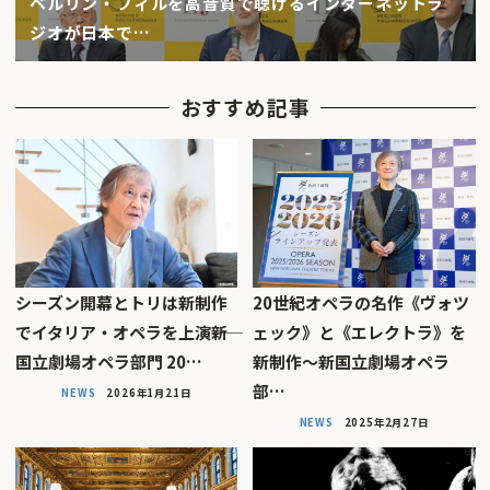
ベルリン・フィルを高音質で聴けるインターネットラ
ジオが日本で…
おすすめ記事
シーズン開幕とトリは新制作
20世紀オペラの名作《ヴォツ
でイタリア・オペラを上演――新
ェック》と《エレクトラ》を
国立劇場オペラ部門 20…
新制作〜新国立劇場オペラ
部…
NEWS
2026年1月21日
NEWS
2025年2月27日