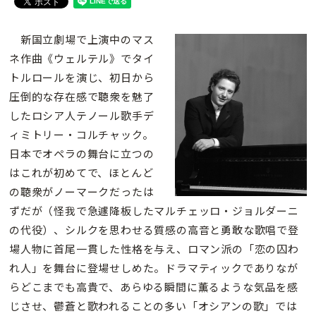
新国立劇場で上演中のマス
ネ作曲《ウェルテル》でタイ
トルロールを演じ、初日から
圧倒的な存在感で聴衆を魅了
したロシア人テノール歌手デ
ィミトリー・コルチャック。
日本でオペラの舞台に立つの
はこれが初めてで、ほとんど
の聴衆がノーマークだったは
ずだが（怪我で急遽降板したマルチェッロ・ジョルダーニ
の代役）、シルクを思わせる質感の高音と勇敢な歌唱で登
場人物に首尾一貫した性格を与え、ロマン派の「恋の囚わ
れ人」を舞台に登場せしめた。ドラマティックでありなが
らどこまでも高貴で、あらゆる瞬間に薫るような気品を感
じさせ、鬱蒼と歌われることの多い「オシアンの歌」では