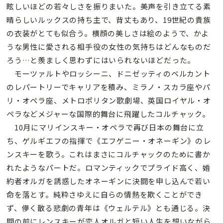
眩しいほどの若々しさを振りまいた。美声を引き立てる素
晴らしいルックスの持ち主で、背丈もあり、19世紀の貴族
の衣装がとても似合う。横顔の美しさは絵のようで、かよ
うな男性に愛される相手役の女性の気持ちはどんなものだ
ろう…と羨ましく思わずにはいられないほどだった。
モーツァルトやロッシーニ、ドニゼッティのベルカント
のレパートリーでキャリアを積み、ミラノ・スカラ座やパ
リ・オペラ座、メトロポリタン歌劇場、英国ロイヤル・オ
ペラなどメジャーな国際的舞台に飛躍したコルチャック。
10月にマリインスキー・オペラで再び日本の舞台に立
ち、ゲルギエフの指揮で《エフゲニー・オネーギン》のレ
ンスキーを歌う。これはまさにコルチャックのために書か
れたようなパートだ。ロマンティックでプライド高く、婚
約者オルガを誘惑したオネーギンに決闘を申し込んで若い
命を落とす。純粋さゆえに自らの情熱を欺くことができ
ず、儚く散る悲劇の青年は《ウェルテル》とも通じる。決
闘の前にレンスキーが恋人オルガと短い人生を想いながら