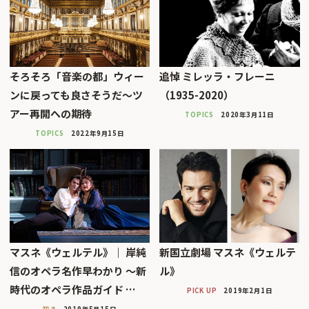
そろそろ「音楽の都」ウィー
追悼 ミレッラ・フレーニ
ンに戻っても良さそうだ〜ツ
（1935-2020）
アー再開への期待
TOPICS
2020年3月11日
TOPICS
2022年9月15日
マスネ《ウェルテル》｜ 岸純
新国立劇場 マスネ《ウェルテ
信のオペラ名作早わかり 〜新
ル》
時代のオペラ作品ガイド …
PICK UP
2019年2月1日