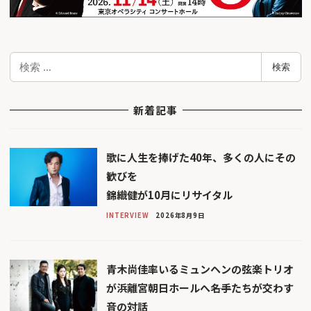
検
検索
索
新着記事
歌に人生を捧げた40年、多くの人にその
歓びを
錦織健が10月にリサイタル
INTERVIEW
2026年8月9日
青木尚佳率いるミュンヘンの弦楽トリオ
が浜離宮朝日ホールへ――名手たちが交わす
音の対話