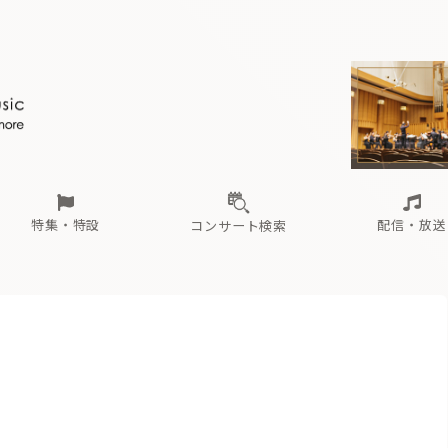
ール
（毎月更新）
東
電子版（無料・月刊）
トピックス
関西
フェスタサマーミューザKAWASAKI 2026
北海道・東北
注目公演
配布場所
インタビュー
中部
定期購読
中国・四国
CD新譜
N響＆東響 《7つ
九州・沖縄
書籍近刊
ロが推す！間違いないオーケストラコンサート
過去の特集
の先と
ブ配信スケジュール
さ
オーケストラの楽屋から
た
な
有料ライブ配信スケジュール
は
ま
や
海の向こうの音楽家
ら
わ
Aからの
載
特集・特設
配信・放送
コンサート検索
ール
（毎月更新）
東
電子版（無料・月刊）
トピックス
関西
フェスタサマーミューザKAWASAKI 2026
北海道・東北
注目公演
配布場所
インタビュー
中部
定期購読
中国・四国
CD新譜
N響＆東響 《7つ
九州・沖縄
書籍近刊
ロが推す！間違いないオーケストラコンサート
過去の特集
の先と
ブ配信スケジュール
さ
オーケストラの楽屋から
た
な
有料ライブ配信スケジュール
は
ま
や
海の向こうの音楽家
ら
わ
Aからの
載