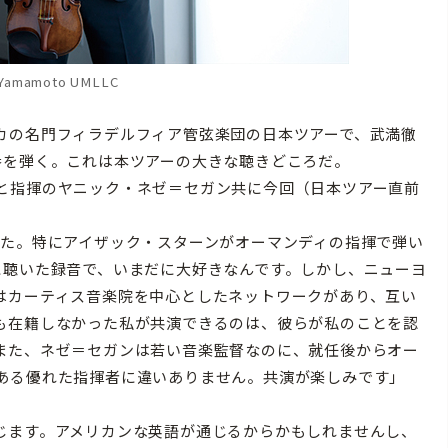
Yamamoto UMLLC
カの名門フィラデルフィア管弦楽団の日本ツアーで、武満徹
番を弾く。これは本ツアーの大きな聴きどころだ。
と指揮のヤニック・ネゼ＝セガン共に今回（日本ツアー直前
した。特にアイザック・スターンがオーマンディの指揮で弾い
に聴いた録音で、いまだに大好きなんです。しかし、ニューヨ
はカーティス音楽院を中心としたネットワークがあり、互い
も在籍しなかった私が共演できるのは、彼らが私のことを認
また、ネゼ＝セガンは若い音楽監督なのに、就任後からオー
ある優れた指揮者に違いありません。共演が楽しみです」
じます。アメリカンな英語が通じるからかもしれませんし、