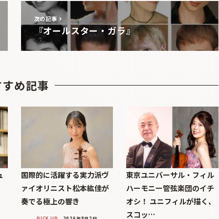
次の記事
『オールスター・ガラ』
すすめ記事
ュ
国際的に活躍する実力派ヴ
東京ユニバーサル・フィル
ァイオリニスト松本紘佳が
ハーモニー管弦楽団のイチ
奏でる極上の響き
オシ！ ユニフィルが描く、
スコッ…
PICK UP
2026年8月2日