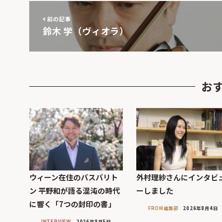
前の記事
鈴木 学（ヴィオラ）
お
ウィーン在住のバスバリト
外村理紗さんにインタビ
ン 平野和が語る混沌の時代
ーしました
に響く「7つの封印の書」
FROM編集部
2026年8月4日
INTERVIEW
2026年8月5日