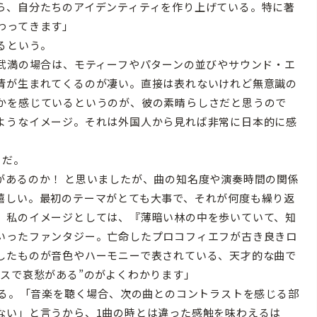
ら、自分たちのアイデンティティを作り上げている。特に著
わってきます」
るという。
。武満の場合は、モティーフやパターンの並びやサウンド・エ
情が生まれてくるのが凄い。直接は表れないけれど無意識の
かを感じているというのが、彼の素晴らしさだと思うので
ようなイメージ。それは外国人から見れば非常に日本的に感
」だ。
があるのか！ と思いましたが、曲の知名度や演奏時間の関係
嬉しい。最初のテーマがとても大事で、それが何度も繰り返
。私のイメージとしては、『薄暗い林の中を歩いていて、知
いったファンタジー。亡命したプロコフィエフが古き良きロ
したものが音色やハーモニーで表されている、天才的な曲で
スで哀愁がある”のがよくわかります」
する。「音楽を聴く場合、次の曲とのコントラストを感じる部
ない」と言うから、1曲の時とは違った感触を味わえるは