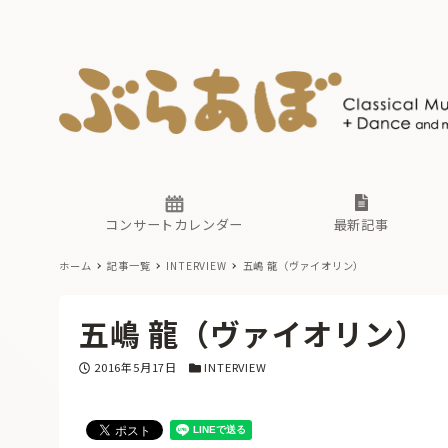
ニュース
ヤマハホ
番組一覧
東京・関
ぶらあぼ
現場のプ
古楽とそ
無料ライ
あ
か
過去の連
コンサートカレンダー
最新記事
ホーム
記事一覧
INTERVIEW
五嶋 龍（ヴァイオリン）
ニュース
ヤマハホ
番組一覧
東京・関
ぶらあぼ
五嶋 龍（ヴァイオリン）
現場のプ
古楽とそ
無料ライ
あ
か
投稿日
カテゴリー
2016年5月17日
INTERVIEW
過去の連