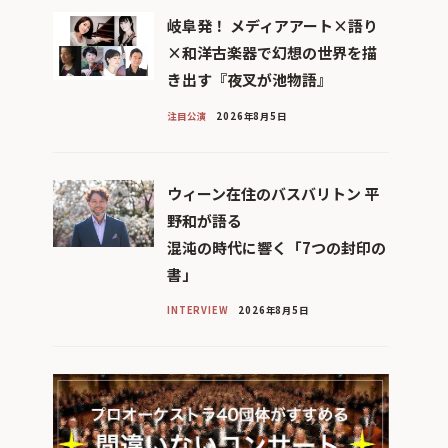
岐阜発！ メディアアート×語り
×和洋古楽器で幻想の世界を描
き出す『夜叉が池物語』
注目公演
2026年8月5日
ウィーン在住のバスバリトン 平
野和が語る
混沌の時代に響く「7つの封印の
書」
INTERVIEW
2026年8月5日