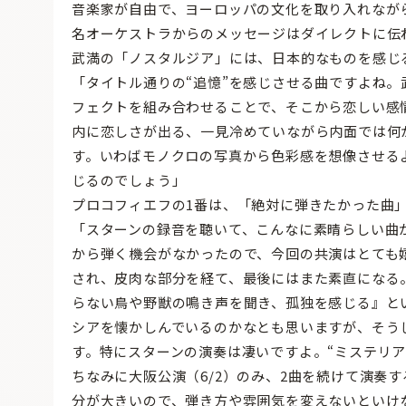
音楽家が自由で、ヨーロッパの文化を取り入れなが
名オーケストラからのメッセージはダイレクトに伝
武満の「ノスタルジア」には、日本的なものを感じ
「タイトル通りの“追憶”を感じさせる曲ですよね
フェクトを組み合わせることで、そこから恋しい感
内に恋しさが出る、一見冷めていながら内面では何
す。いわばモノクロの写真から色彩感を想像させる
じるのでしょう」
プロコフィエフの1番は、「絶対に弾きたかった曲
「スターンの録音を聴いて、こんなに素晴らしい曲
から弾く機会がなかったので、今回の共演はとても
され、皮肉な部分を経て、最後にはまた素直になる
らない鳥や野獣の鳴き声を聞き、孤独を感じる』と
シアを懐かしんでいるのかなとも思いますが、そう
す。特にスターンの演奏は凄いですよ。“ミステリア
ちなみに大阪公演（6/2）のみ、2曲を続けて演奏
分が大きいので、弾き方や雰囲気を変えないといけ