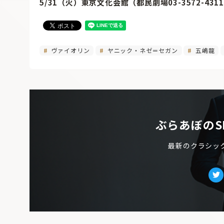
5/31（火）東京文化会館（都民劇場03-3572-431
ヴァイオリン
ヤニック・ネゼ＝セガン
五嶋龍
ぶらあぼのS
最新のクラシッ
Tw