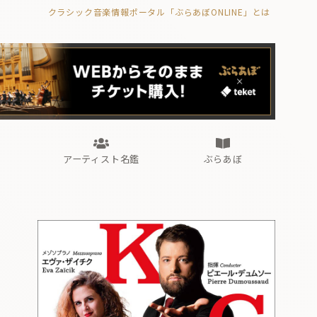
クラシック音楽情報ポータル「ぶらあぼONLINE」とは
の封印の書》
海外公演
FROM編集部
眺望
ぶらあぼブラス！
フォルテピアノ・オデッセイ
アーティスト名鑑
ぶらあぼ
の封印の書》
海外公演
FROM編集部
眺望
ぶらあぼブラス！
フォルテピアノ・オデッセイ