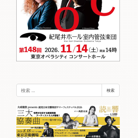
検
検索
索