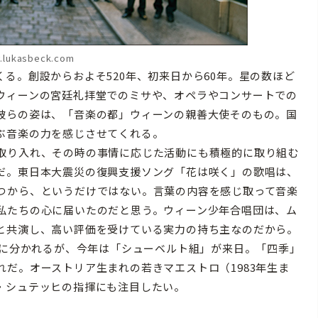
lukasbeck.com
る。創設からおよそ520年、初来日から60年。星の数ほど
ウィーンの宮廷礼拝堂でのミサや、オペラやコンサートでの
彼らの姿は、「音楽の都」ウィーンの親善大使そのもの。国
ぶ音楽の力を感じさせてくれる。
取り入れ、その時の事情に応じた活動にも積極的に取り組む
だ。東日本大震災の復興支援ソング「花は咲く」の歌唱は、
つから、というだけではない。言葉の内容を感じ取って音楽
私たちの心に届いたのだと思う。ウィーン少年合唱団は、ム
と共演し、高い評価を受けている実力の持ち主なのだから。
プに分かれるが、今年は「シューベルト組」が来日。「四季」
だ。オーストリア生まれの若きマエストロ（1983年生ま
・シュテッヒの指揮にも注目したい。