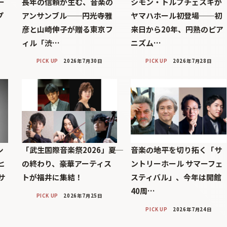
ー
長年の信頼が生む、音楽の
シモン・トルプチェスキが
プ
アンサンブル──円光寺雅
ヤマハホール初登場──初
彦と山崎伸子が贈る東京フ
来日から20年、円熟のピア
ィル「渋…
ニズム…
PICK UP
2026年7月30日
PICK UP
2026年7月28日
シ
「武生国際音楽祭2026」――夏
音楽の地平を切り拓く「サ
ヒ
の終わり、豪華アーティス
ントリーホール サマーフェ
サ
トが福井に集結！
スティバル」、今年は開館
40周…
PICK UP
2026年7月25日
PICK UP
2026年7月24日