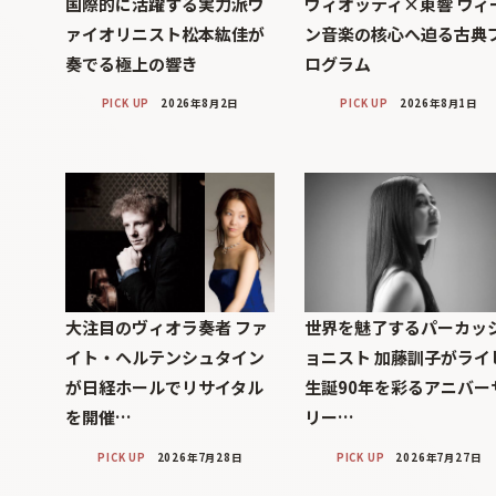
国際的に活躍する実力派ヴ
ヴィオッティ×東響 ウィ
ァイオリニスト松本紘佳が
ン音楽の核心へ迫る古典
奏でる極上の響き
ログラム
PICK UP
2026年8月2日
PICK UP
2026年8月1日
大注目のヴィオラ奏者 ファ
世界を魅了するパーカッ
イト・ヘルテンシュタイン
ョニスト 加藤訓子がライ
が日経ホールでリサイタル
生誕90年を彩るアニバー
を開催…
リー…
PICK UP
2026年7月28日
PICK UP
2026年7月27日