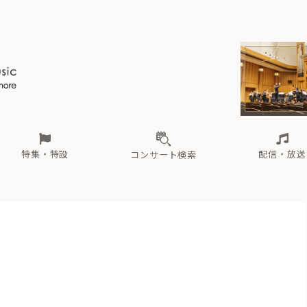
ール
（毎月更新）
東
電子版（無料・月刊）
トピックス
関西
フェスタサマーミューザKAWASAKI 2026
北海道・東北
注目公演
配布場所
インタビュー
中部
定期購読
中国・四国
CD新譜
N響＆東響 《7つ
九州・沖縄
書籍近刊
ロが推す！間違いないオーケストラコンサート
過去の特集
の先と
ブ配信スケジュール
さ
オーケストラの楽屋から
た
な
有料ライブ配信スケジュール
は
ま
や
海の向こうの音楽家
ら
わ
Aからの
載
特集・特設
配信・放送
コンサート検索
ール
（毎月更新）
東
電子版（無料・月刊）
トピックス
関西
フェスタサマーミューザKAWASAKI 2026
北海道・東北
注目公演
配布場所
インタビュー
中部
定期購読
中国・四国
CD新譜
N響＆東響 《7つ
九州・沖縄
書籍近刊
ロが推す！間違いないオーケストラコンサート
過去の特集
の先と
ブ配信スケジュール
さ
オーケストラの楽屋から
た
な
有料ライブ配信スケジュール
は
ま
や
海の向こうの音楽家
ら
わ
Aからの
載