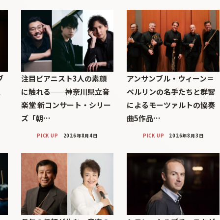
ブ
注目ピアニスト3人の素顔
アンサンブル・ウィーン＝
巨
に触れる──神奈川県立音
ベルリンの名手たちと群響
楽堂 新コンサート・シリー
によるモーツァルトの協奏
ズ「朝…
曲5作品…
PICK UP
2026年8月4日
PICK UP
2026年8月3日