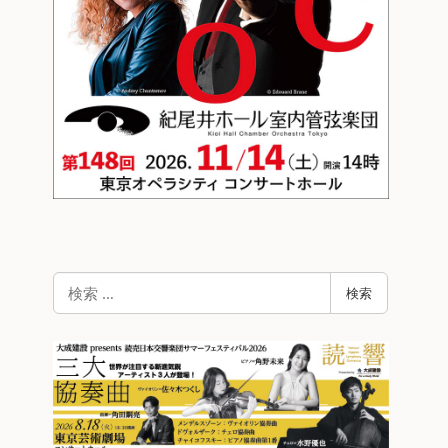
検
検索
索