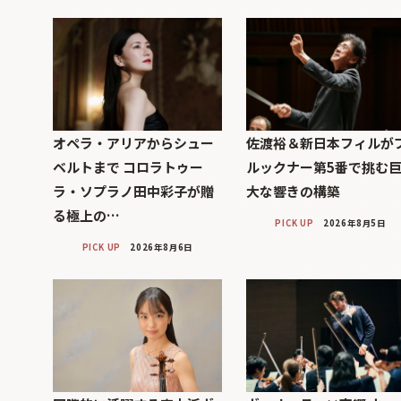
オペラ・アリアからシュー
佐渡裕＆新日本フィルが
ベルトまで コロラトゥー
ルックナー第5番で挑む
ラ・ソプラノ田中彩子が贈
大な響きの構築
る極上の…
PICK UP
2026年8月5日
PICK UP
2026年8月6日