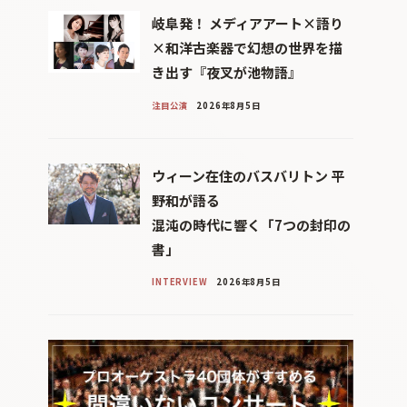
岐阜発！ メディアアート×語り
×和洋古楽器で幻想の世界を描
き出す『夜叉が池物語』
注目公演
2026年8月5日
ウィーン在住のバスバリトン 平
野和が語る
混沌の時代に響く「7つの封印の
書」
INTERVIEW
2026年8月5日