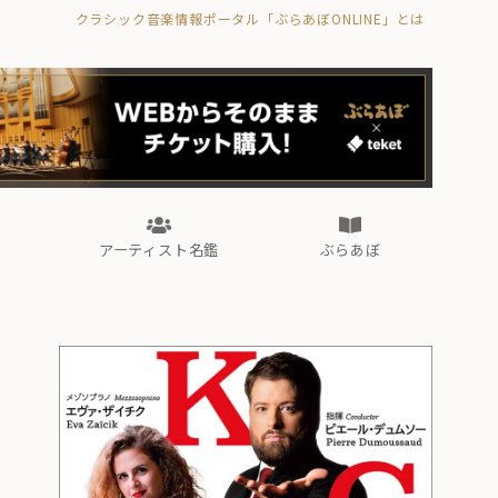
クラシック音楽情報ポータル「ぶらあぼONLINE」とは
の封印の書》
海外公演
FROM編集部
眺望
ぶらあぼブラス！
フォルテピアノ・オデッセイ
アーティスト名鑑
ぶらあぼ
の封印の書》
海外公演
FROM編集部
眺望
ぶらあぼブラス！
フォルテピアノ・オデッセイ