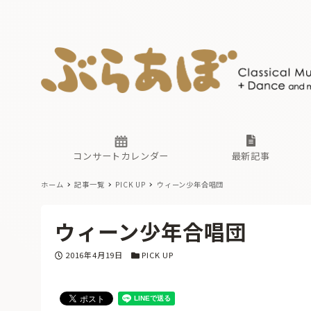
ニュース
ヤマハホ
番組一覧
東京・関
ぶらあぼ
現場のプ
古楽とそ
無料ライ
あ
か
過去の連
コンサートカレンダー
最新記事
ホーム
記事一覧
PICK UP
ウィーン少年合唱団
ニュース
ヤマハホ
番組一覧
東京・関
ぶらあぼ
ウィーン少年合唱団
現場のプ
古楽とそ
無料ライ
あ
か
投稿日
カテゴリー
2016年4月19日
PICK UP
過去の連