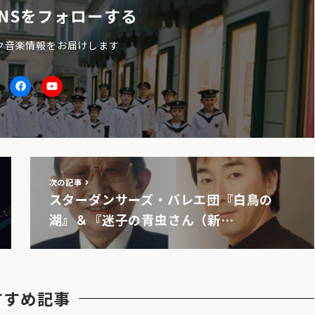
NSをフォローする
ク音楽情報をお届けします
itter
facebook
Youtube
次の記事
スターダンサーズ・バレエ団『白鳥の
湖』＆『迷子の青虫さん（新…
すすめ記事