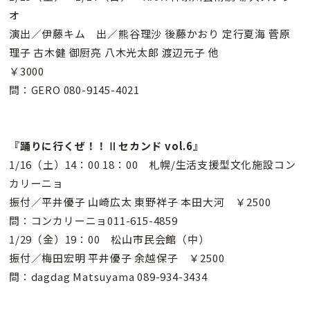
オ
演出／伊藤キム 出／熊谷理沙 後藤かおり 定行夏海 菅原
理子 古木健 御厨亮 八木光太郎 渡辺元子 他
￥3000
問：GERO 080-9145-4021
『踊りに行くぜ！！Ⅱセカンド vol.6』
1/16（土）14：00 18：00 札幌/生活支援型文化施設コン
カリーニョ
振付／平井優子 山崎広太 東野祥子 本田大河 ￥2500
問：コンカリーニョ011-615-4859
1/29（金）19：00 松山市民会館（中）
振付／梅田宏明 平井優子 余越保子 ￥2500
問：dagdag Matsuyama 089-934-3434