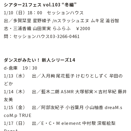
シアター21フェス vol.103 “冬編”
1/10（日）18：00 セッションハウス
出／多賀栞里 星野綾子 /nスラッシュエヌ ムキ足 澁谷智
志・三浦香織 山田茉実 らふらふ ￥2000
問：セッションハウス03-3266-0461
ダンスがみたい！ 新人シリーズ14
d-倉庫 19：30
1/13（水） 出／入月絢 尾花藍子 けむりとしずく 牟田の
どか
1/14（木） 出／藍木二朗 ASMR 大塚郁実×吉村早紀 藤井
友美
1/15（金） 出／阿部友紀子 小谷葉月 小山柚香 dreaM.s
coM.p TRUE
1/17（日） 出／E・C・M element 中村駿 深堀絵梨
PegaA