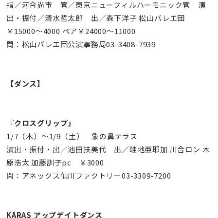
指／河合尚市 管／東京ニューフィルハーモニック管 演
出・振付／清水哲太郎 出／森下洋子 松山バレエ団
￥15000〜4000 ペア￥24000〜11000
問：松山バレエ団公演事務局03-3408-7939
【ダンス】
『クロスグリップ』
1/7（木）〜1/9（土） 象の鼻テラス
演出・振付・出／池田扶美代 出／畦地亜耶加 川合ロン 木
原浩太 加藤訓子pc ￥3000
問：アネックス仙川ファクトリー03-3309-7200
KARAS アップデイトダンス