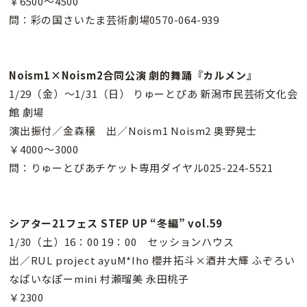
￥6500〜4500
問：彩の国さいたま芸術劇場0570-064-939
Noism1×Noism2合同公演 劇的舞踊『カルメン』
1/29（金）〜1/31（日） りゅーとぴあ 新潟市民芸術文化会
館 劇場
演出振付／金森穣 出／Noism1 Noism2 奥野晃士
￥4000〜3000
問：りゅーとぴあチケット専用ダイヤル025-224-5521
シアター21フェス STEP UP “冬編” vol.59
1/30（土）16：00 19：00 セッションハウス
出／RUL project ayuM*Iho 櫻井拓斗×酒井大輝 ふぞろい
なぱいなぽーmini 村瀬瑠美 永田桃子
￥2300