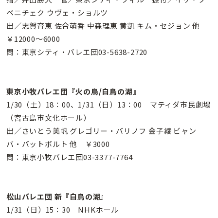
ベニチェク ウヴェ・ショルツ
出／志賀育恵 佐合萌香 中森理恵 黄凱 キム・セジョン 他
￥12000〜6000
問：東京シティ・バレエ団03-5638-2720
東京小牧バレエ団『火の鳥/白鳥の湖』
1/30（土）18：00、1/31（日）13：00 マティダ市民劇場
（宮古島市文化ホール）
出／さいとう美帆 グレゴリー・バリノフ 金子綾 ビャン
バ・バットボルト 他 ￥3000
問：東京小牧バレエ団03-3377-7764
松山バレエ団 新『白鳥の湖』
1/31（日）15：30 NHKホール