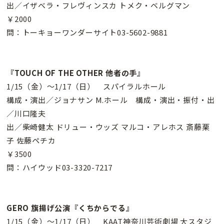
出／イザベラ・フレヴィンスカ トメク・ベルグマン
￥2000
問：トーキョーワンダーサイト03-5602-9881
『TOUCH OF THE OTHER 他者の手』
1/15（金）〜1/17（日） スパイラルホール
構成・演出／ジョナサン M.ホール 構成・演出・振付・出
／川口隆夫
出／柴崎健太 ドリュー・ウッズ マルコ・アレホス 斎藤栗
子 佐藤ペチカ
￥3500
問：ハイウッド03-3320-7217
GERO 旗揚げ公演『くちからでる』
1/15（金）〜1/17（日） KAAT神奈川芸術劇場 大スタジ