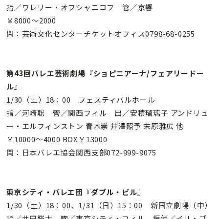
指／ワレリー・オフシャニコフ 管／京響
￥8000〜2000
問：芸術文化センターチケットオフィス0798-68-0255
第43回バレエ芸術劇場『ショピニアーナ/フェアリードー
ル』
1/30（土）18：00 フェスティバルホール
指／河崎聡 管／関西フィル 出／安積瑠璃子 アンドリュ
ー・エルフィンストン 青木崇 井澤照予 末原雅広 他
￥10000〜4000 BOX￥13000
問：日本バレエ協会関西支部072-999-9075
東京シティ・バレエ団『ダブル・ビル』
1/30（土）18：00、1/31（日）15：00 新国立劇場（中）
指／井田勝大 管／東京シティ・フィル 振付／イリ・ブ