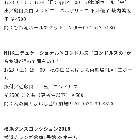
1/23（土）、1/24（日）各14：00 びわ湖ホール（中）
出／鶴田真由 オリビエ・バルザリーニ 平井優子 薮内美佐
子 ￥4500
問：びわ湖ホールチケットセンター077-523-7136
NHKエデュケーショナル×コンドルズ『コンドルズの“か
らだ遊び”って面白い！』
1/23（土）15：00 穂の国とよはし芸術劇場PLAT 主ホー
ル
振付／近藤良平 出／コンドルズ
￥2500 こども（高校生以下）￥500
問：穂の国とよはし芸術劇場PLAT 0532-39-8810
横浜ダンスコレクション2016
横浜赤レンガ倉庫1号館 3Fホール