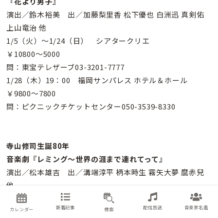
『花より男子』
演出／鈴木裕美 出／加藤梨里香 松下優也 白洲迅 真剣佑
上山竜治 他
1/5（火）〜1/24（日） シアタークリエ
￥10800〜5000
問：東宝テレザーブ03-3201-7777
1/28（木）19：00 福岡サンパレス ホテル＆ホール
￥9800〜7800
問：ピクニックチケットセンター050-3539-8330
寺山修司生誕80年
音楽劇『レミング〜世界の涯まで連れてって』
演出／松本雄吉 出／溝端淳平 柄本時生 霧矢大夢 麿赤兒
他
1/8（金）13：00 愛知県芸術劇場
新着記事
配信放送
音楽家名鑑
カレンダー
検索
￥9000〜7000