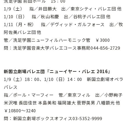
洗足学園 前田ホール 15：00
1/9（土） 指／井田勝大 出／東京シティ・バレエ団 他
1/10（日） 指／秋山和慶 出／谷桃子バレエ団 他
1/11（月・祝） 指／デヴィッド・ガルフォース 出／牧
阿佐美バレヱ団 他
管／洗足学園ニューフィルハーモニック管 ￥3000
問：洗足学園音楽大学バレエコース事務局044-856-2729
新国立劇場バレエ団『ニューイヤー・バレエ 2016』
1/9（土）18：00、1/10（日）14：00 新国立劇場オペラ
パレス
指／ポール・マーフィー 管／東京フィル 出／小野絢子
米沢唯 長田佳世 本島美和 福岡雄大 菅野英男 八幡顕光 他
￥10800〜3240
問：新国立劇場ボックスオフィス03-5352-9999