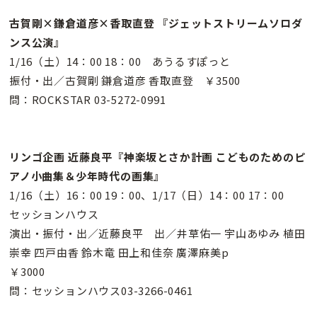
古賀剛×鎌倉道彦×香取直登 『ジェットストリームソロダ
ンス公演』
1/16（土）14：00 18：00 あうるすぽっと
振付・出／古賀剛 鎌倉道彦 香取直登 ￥3500
問：ROCKSTAR 03-5272-0991
リンゴ企画 近藤良平『神楽坂とさか計画 こどものためのピ
アノ小曲集＆少年時代の画集』
1/16（土）16：00 19：00、1/17（日）14：00 17：00
セッションハウス
演出・振付・出／近藤良平 出／井草佑一 宇山あゆみ 植田
崇幸 四戸由香 鈴木竜 田上和佳奈 廣澤麻美p
￥3000
問：セッションハウス03-3266-0461