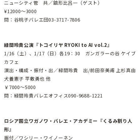
ニューシティ管 共／舘形比呂一（ゲスト）
¥12000〜3000
問：谷桃子バレエ団03-3717-7806
緑間玲貴公演『トコイリヤ RYOKI to AI vol.2』
1/16（土）、1/17（日）各19：30 ガンガラーの谷 ケイブ
カフェ
演出・構成・振付・出／緑間玲貴 出/前田奈美甫 上杉真由
犬養憲子 平敷勇也 他
￥7000〜5000
問：緑間玲貴バレエオフィス090-9688-1221
ロシア国立ワガノワ・バレエ・アカデミー『くるみ割り人
形』
振付／ワシリー・ワイノーネン