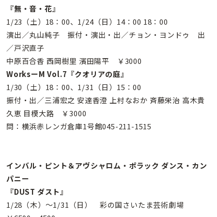
『無・音・花』
1/23（土）18：00、1/24（日）14：00 18：00
演出／丸山純子 振付・演出・出／チョン・ヨンドゥ 出
／戸沢直子
中原百合香 西岡樹里 濱田陽平 ￥3000
WorksーM Vol.7『クオリアの庭』
1/30（土）18：00、1/31（日）15：00
振付・出／三浦宏之 安達香澄 上村なおか 斉藤栄治 高木貴
久恵 目樮大路 ￥3000
問：横浜赤レンガ倉庫1号館045-211-1515
インバル・ピント＆アヴシャロム・ポラック ダンス・カン
パニー
『DUST ダスト』
1/28（木）〜1/31（日） 彩の国さいたま芸術劇場