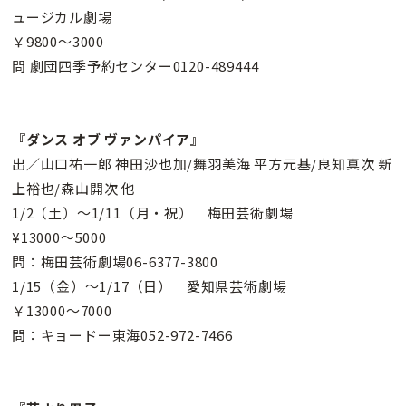
ュージカル劇場
￥9800〜3000
問 劇団四季予約センター0120-489444
『ダンス オブ ヴァンパイア』
出／山口祐一郎 神田沙也加/舞羽美海 平方元基/良知真次 新
上裕也/森山開次 他
1/2（土）〜1/11（月・祝） 梅田芸術劇場
¥13000〜5000
問：梅田芸術劇場06-6377-3800
1/15（金）〜1/17（日） 愛知県芸術劇場
￥13000〜7000
問：キョードー東海052-972-7466