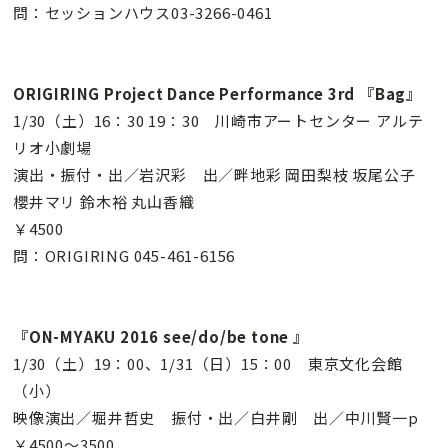
問：セッションハウス03-3266-0461
ORIGIRING Project Dance Performance 3rd 『Bag』
1/30（土）16：30 19：30 川崎市アートセンター アルテ
リオ小劇場
演出・振付・出／岩沢彩 出／畔地彩 岡田梨枝 坂尾公子
櫻井マリ 鈴木裕 丸山香織
￥4500
問：ORIGIRING 045-461-6156
『ON-MYAKU 2016 see/do/be tone 』
1/30（土）19：00、1/31（日）15：00 東京文化会館
（小）
映像演出／堀井哲史 振付・出／白井剛 出／中川賢一p
￥4500〜3500