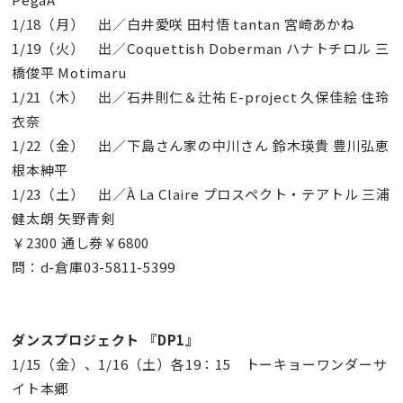
1/18（月） 出／白井愛咲 田村悟 tantan 宮崎あかね
1/19（火） 出／Coquettish Doberman ハナトチロル 三
橋俊平 Motimaru
1/21（木） 出／石井則仁＆辻祐 E-project 久保佳絵 住玲
衣奈
1/22（金） 出／下島さん家の中川さん 鈴木瑛貴 豊川弘恵
根本紳平
1/23（土） 出／À La Claire プロスペクト・テアトル 三浦
健太朗 矢野青剣
￥2300 通し券￥6800
問：d-倉庫03-5811-5399
ダンスプロジェクト 『DP1』
1/15（金）、1/16（土）各19：15 トーキョーワンダーサ
イト本郷