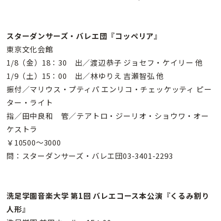
スターダンサーズ・バレエ団『コッペリア』
東京文化会館
1/8（金）18：30 出／渡辺恭子 ジョセフ・ケイリー 他
1/9（土）15：00 出／林ゆりえ 吉瀬智弘 他
振付／マリウス・プティパ エンリコ・チェッケッティ ピー
ター・ライト
指／田中良和 管／テアトロ・ジーリオ・ショウワ・オー
ケストラ
￥10500〜3000
問：スターダンサーズ・バレエ団03-3401-2293
洗足学園音楽大学 第1回 バレエコース本公演『くるみ割り
人形』