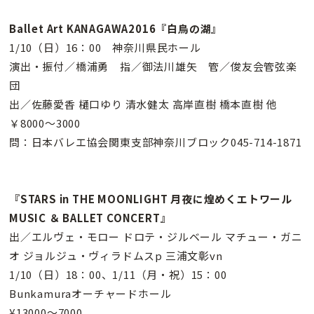
Ballet Art KANAGAWA2016『白鳥の湖』
1/10（日）16：00 神奈川県民ホール
演出・振付／橋浦勇 指／御法川雄矢 管／俊友会管弦楽
団
出／佐藤愛香 樋口ゆり 清水健太 高岸直樹 橋本直樹 他
￥8000〜3000
問：日本バレエ協会関東支部神奈川ブロック045-714-1871
『STARS in THE MOONLIGHT 月夜に煌めくエトワール
MUSIC ＆ BALLET CONCERT』
出／エルヴェ・モロー ドロテ・ジルベール マチュー・ガニ
オ ジョルジュ・ヴィラドムスp 三浦文彰vn
1/10（日）18：00、1/11（月・祝）15：00
Bunkamuraオーチャードホール
¥13000〜7000