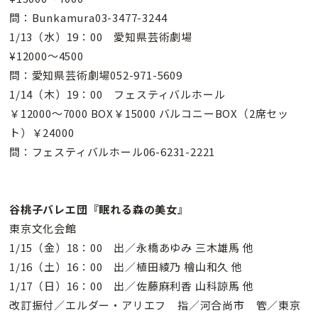
問：Bunkamura03-3477-3244
1/13（水）19：00 愛知県芸術劇場
¥12000〜4500
問：愛知県芸術劇場052-971-5609
1/14（木）19：00 フェスティバルホール
￥12000〜7000 BOX￥15000 バルコニーBOX（2席セッ
ト）￥24000
問：フェスティバルホール06-6231-2221
谷桃子バレエ団『眠れる森の美女』
東京文化会館
1/15（金）18：00 出／永橋あゆみ 三木雄馬 他
1/16（土）16：00 出／植田綾乃 檜山和久 他
1/17（日）16：00 出／佐藤麻利香 山科諒馬 他
改訂振付／エルダー・アリエフ 指／河合尚市 管／東京