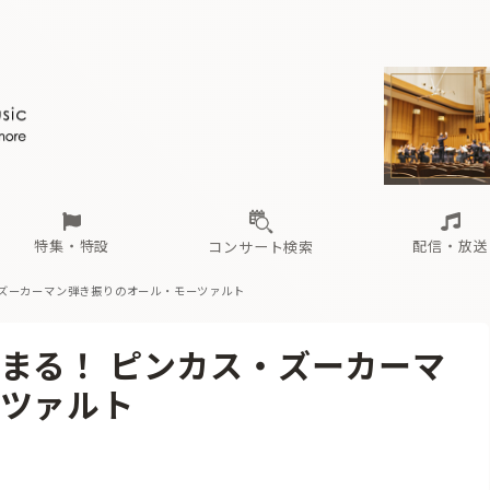
ール
（毎月更新）
東
電子版（無料・月刊）
トピックス
関西
フェスタサマーミューザKAWASAKI 2026
北海道・東北
注目公演
配布場所
インタビュー
中部
定期購読
中国・四国
CD新譜
N響＆東響 《7つ
九州・沖縄
書籍近刊
ロが推す！間違いないオーケストラコンサート
過去の特集
の先と
ブ配信スケジュール
さ
オーケストラの楽屋から
た
な
有料ライブ配信スケジュール
は
ま
や
海の向こうの音楽家
ら
わ
Aからの
載
特集・特設
配信・放送
コンサート検索
・ズーカーマン弾き振りのオール・モーツァルト
ール
（毎月更新）
東
電子版（無料・月刊）
トピックス
関西
フェスタサマーミューザKAWASAKI 2026
北海道・東北
注目公演
配布場所
インタビュー
中部
定期購読
中国・四国
CD新譜
N響＆東響 《7つ
九州・沖縄
書籍近刊
まる！ ピンカス・ズーカーマ
ロが推す！間違いないオーケストラコンサート
過去の特集
の先と
ブ配信スケジュール
さ
オーケストラの楽屋から
た
な
有料ライブ配信スケジュール
は
ま
や
海の向こうの音楽家
ら
わ
Aからの
ツァルト
載