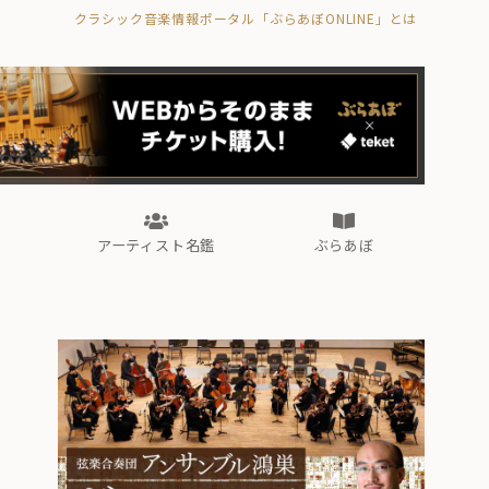
クラシック音楽情報ポータル「ぶらあぼONLINE」とは
の封印の書》
海外公演
FROM編集部
眺望
ぶらあぼブラス！
フォルテピアノ・オデッセイ
アーティスト名鑑
ぶらあぼ
の封印の書》
海外公演
FROM編集部
眺望
ぶらあぼブラス！
フォルテピアノ・オデッセイ