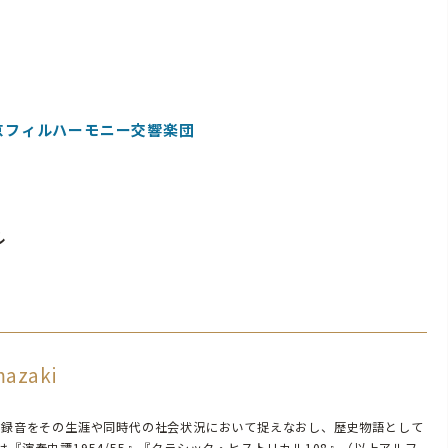
京フィルハーモニー交響楽団
ル
mazaki
動と録音をその生涯や同時代の社会状況において捉えなおし、歴史物語として