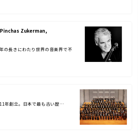
has Zukerman,
、40年の長きにわたり世界の音楽界で不
野隆文 1911年創立。日本で最も古い歴…