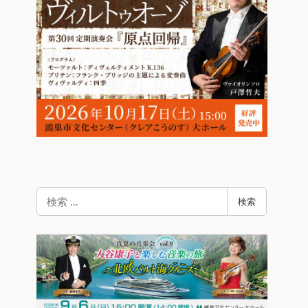
検
検索
索