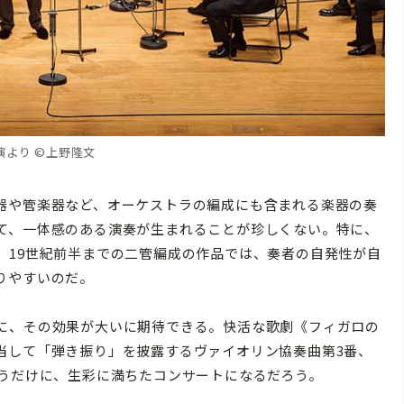
演より ©上野隆文
器や管楽器など、オーケストラの編成にも含まれる楽器の奏
て、一体感のある演奏が生まれることが珍しくない。特に、
、19世紀前半までの二管編成の作品では、奏者の自発性が自
りやすいのだ。
に、その効果が大いに期待できる。快活な歌劇《フィガロの
当して「弾き振り」を披露するヴァイオリン協奏曲第3番、
ろうだけに、生彩に満ちたコンサートになるだろう。