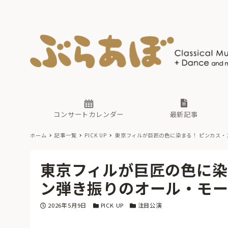
ニュース
ヤマハホ
番組一覧
東京・関
ぶらあぼ
現場のプ
古楽とそ
無料ライ
あ
か
過去の連
コンサートカレンダー
最新記事
ホーム
記事一覧
PICK UP
東京フィルが巨匠の色に染まる！ ピンカス
ニュース
ヤマハホ
番組一覧
東京・関
ぶらあぼ
東京フィルが巨匠の色に染
現場のプ
古楽とそ
無料ライ
あ
か
ン弾き振りのオール・モー
過去の連
投稿日
カテゴリー
カテゴリー
2026年5月9日
PICK UP
注目公演