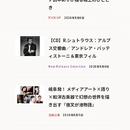
き
PICK UP
2026年8月6日
【CD】R.シュトラウス：アルプ
ス交響曲／ アンドレア・バッテ
ィストーニ＆東京フィル
New Release Selection
2026年8月6日
岐阜発！ メディアアート×語り
×和洋古楽器で幻想の世界を描
き出す『夜叉が池物語』
注目公演
2026年8月5日