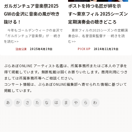
​ガルガンチュア音楽祭2025
ポストを持つ名匠が絆を示
GWの金沢に音楽の風が吹き
す〜東京フィル 2025シーズン
抜ける！
定期演奏会の聴きどころ
今年もゴールデンウィークの金沢で
東京フィルの2025シーズンの定期演
「ガルガンチュア音楽祭」が …続き
奏会は、名誉音楽監督チ …続きを読
を読む>>
む>>
注目公演
2025年4月19日
PICK UP
2024年11月19日
ぶらあぼONLINE アーティスト名鑑は、所属事務所またはご本人の了承を
得て掲載しています。無断転載は固くお断りいたします。商用利用につき
ましては所属事務所等へご相談ください。
コンサート情報は、ぶらあぼONLINE編集部へ寄せられた情報に基づいて
掲載しています。
あ
か
さ
た
な
は
ま
や
ら
わ