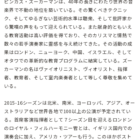
ピンカス・ズーカーマンは、40年の長きにわたり世界の音
楽界で不動の地位を築いている。その驚くべきテクニッ
ク、そしてゆるぎない芸術的水準は聴衆、そして批評家か
ら驚嘆の声をもって迎えられている。また献身的ともいえ
る教育活動は高い評価を得ており、そのカリスマと情熱で
数々の若手演奏家に霊感を与え続けてきた。その活動の成
果はロンドン、ニューヨーク、中国、イスラエル、そして
オタワでの革新的な教育プログラムに結実している。ズー
カーマンの名はヴァイオリニスト、ヴィオリスト、指揮
者、教育者、そして室内楽奏者として等しく尊敬を集めて
いる。
2015-16シーズンは北米、南米、ヨーロッパ、アジア、オー
ストラリアなど世界各地で100以上の公演が予定されてい
る。首席客演指揮者として７シーズン目を迎えるロンドン
のロイヤル・フィルハーモニー管とは、イギリス国内での
演奏会に加え、アメリカ・ツアーも行う。このほかボスト