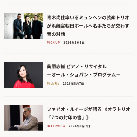
青木尚佳率いるミュンヘンの弦楽トリオ
が浜離宮朝日ホールへ――名手たちが交わす
音の対話
PICK UP
2026年8月8日
桑原志織 ピアノ・リサイタル
－オール・ショパン・プログラム－
Pick Up
2026年8月7日
ファビオ・ルイージが語る 《オラトリオ
「7つの封印の書」》
INTERVIEW
2026年8月7日