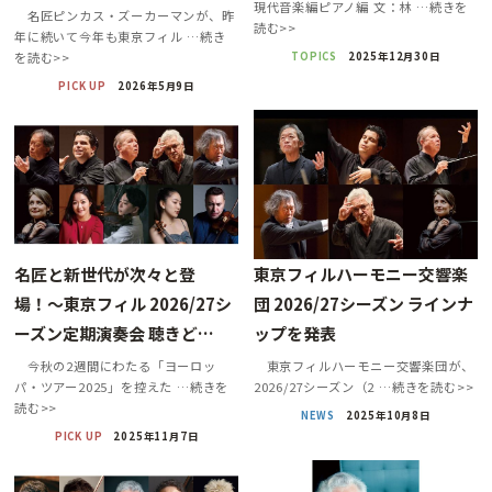
現代音楽編ピアノ編 文：林 …続きを
名匠ピンカス・ズーカーマンが、昨
読む>>
年に続いて今年も東京フィル …続き
TOPICS
2025年12月30日
を読む>>
PICK UP
2026年5月9日
名匠と新世代が次々と登
東京フィルハーモニー交響楽
場！〜東京フィル 2026/27シ
団 2026/27シーズン ラインナ
ーズン定期演奏会 聴きど…
ップを発表
今秋の2週間にわたる「ヨーロッ
東京フィルハーモニー交響楽団が、
パ・ツアー2025」を控えた …続きを
2026/27シーズン（2 …続きを読む>>
読む>>
NEWS
2025年10月8日
PICK UP
2025年11月7日