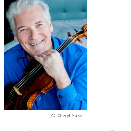
（C）Cheryl Mazak