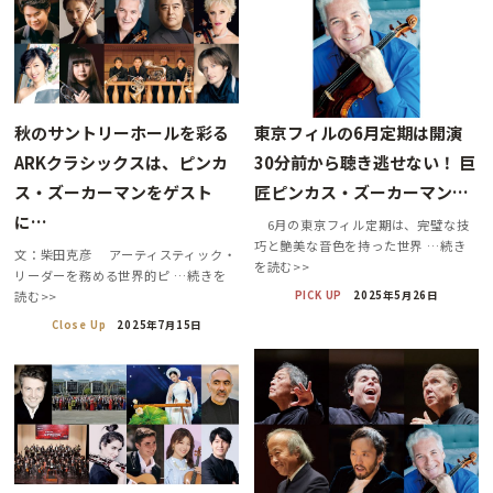
秋のサントリーホールを彩る
東京フィルの6月定期は開演
ARKクラシックスは、ピンカ
30分前から聴き逃せない！ 巨
ス・ズーカーマンをゲスト
匠ピンカス・ズーカーマン…
に…
6月の東京フィル定期は、完璧な技
巧と艶美な音色を持った世界 …続き
文：柴田克彦 アーティスティック・
を読む>>
リーダーを務める世界的ピ …続きを
PICK UP
2025年5月26日
読む>>
Close Up
2025年7月15日