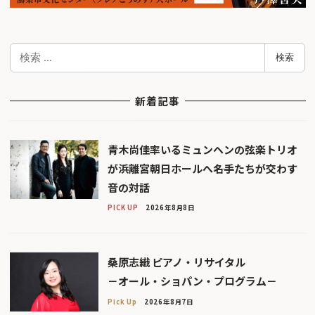
検
検索
索
新着記事
青木尚佳率いるミュンヘンの弦楽トリオ
が浜離宮朝日ホールへ――名手たちが交わす
音の対話
PICK UP
2026年8月8日
桑原志織 ピアノ・リサイタル
－オール・ショパン・プログラム－
Pick Up
2026年8月7日