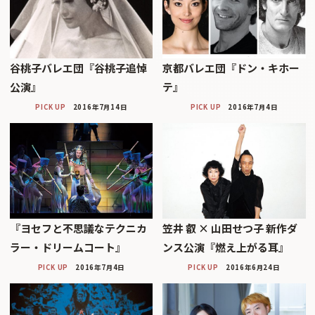
谷桃子バレエ団『谷桃子追悼
京都バレエ団『ドン・キホー
公演』
テ』
PICK UP
2016年7月14日
PICK UP
2016年7月4日
『ヨセフと不思議なテクニカ
笠井 叡 × 山田せつ子 新作ダ
ラー・ドリームコート』
ンス公演『燃え上がる耳』
PICK UP
2016年7月4日
PICK UP
2016年6月24日