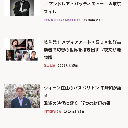
／ アンドレア・バッティストーニ＆東京
フィル
New Release Selection
2026年8月6日
岐阜発！ メディアアート×語り×和洋古
楽器で幻想の世界を描き出す『夜叉が池
物語』
注目公演
2026年8月5日
ウィーン在住のバスバリトン 平野和が語
る
混沌の時代に響く「7つの封印の書」
INTERVIEW
2026年8月5日