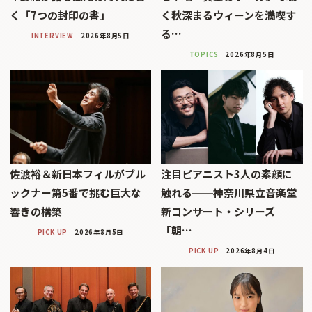
く「7つの封印の書」
く秋深まるウィーンを満喫す
る…
INTERVIEW
2026年8月5日
TOPICS
2026年8月5日
佐渡裕＆新日本フィルがブル
注目ピアニスト3人の素顔に
ックナー第5番で挑む巨大な
触れる──神奈川県立音楽堂
響きの構築
新コンサート・シリーズ
「朝…
PICK UP
2026年8月5日
PICK UP
2026年8月4日