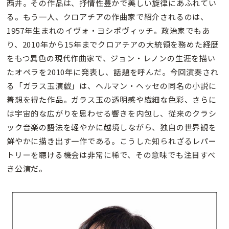
西井。その作品は、抒情性豊かで美しい旋律にあふれてい
る。もう一人、クロアチアの作曲家で紹介されるのは、
1957年生まれのイヴォ・ヨシポヴィッチ。政治家でもあ
り、2010年から15年までクロアチアの大統領を務めた経歴
をもつ異色の現代作曲家で、ジョン・レノンの生涯を描い
たオペラを2010年に発表し、話題を呼んだ。今回演奏され
る「ガラス玉演戯」は、ヘルマン・ヘッセの同名の小説に
着想を得た作品。ガラス玉の透明感や繊細な色彩、さらに
は宇宙的な広がりを思わせる響きを内包し、従来のクラシ
ック音楽の語法を軽やかに越境しながら、独自の世界観を
鮮やかに描き出す一作である。こうした知られざるレパー
トリーを聴ける機会は非常に稀で、その意味でも注目すべ
き公演だ。