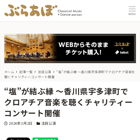
MENU
ホーム
記事一覧
注目公演
“塩”が結ぶ縁 〜香川県宇多津町でクロアチア音楽を
聴くチャリティーコンサート開催
“塩”が結ぶ縁 〜香川県宇多津町で
クロアチア音楽を聴くチャリティー
コンサート開催
投稿日
カテゴリー
2026年3月2日
注目公演