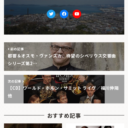
Twitter
facebook
Youtube
前の記事
都響＆オスモ・ヴァンスカ、待望のシベリウス交響曲
シリーズ第2…
次の記事
【CD】ワールド・ホルン・サミット ライヴ／福川伸陽
他
おすすめ記事