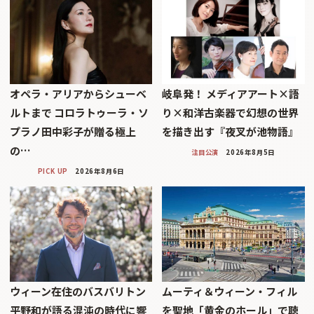
オペラ・アリアからシューベ
岐阜発！ メディアアート×語
ルトまで コロラトゥーラ・ソ
り×和洋古楽器で幻想の世界
プラノ田中彩子が贈る極上
を描き出す『夜叉が池物語』
の…
注目公演
2026年8月5日
PICK UP
2026年8月6日
ウィーン在住のバスバリトン
ムーティ＆ウィーン・フィル
平野和が語る混沌の時代に響
を聖地「黄金のホール」で聴