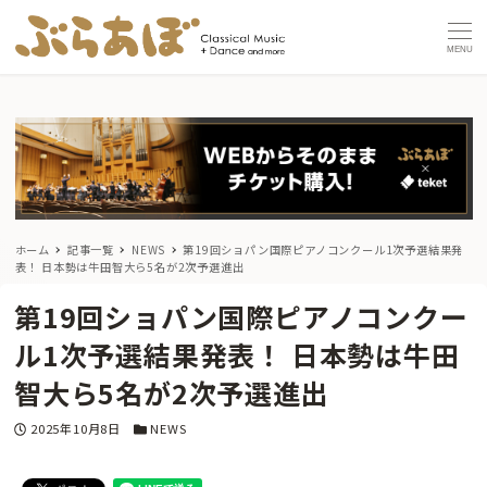
MENU
ホーム
記事一覧
NEWS
第19回ショパン国際ピアノコンクール1次予選結果発
表！ 日本勢は牛田智大ら5名が2次予選進出
第19回ショパン国際ピアノコンクー
ル1次予選結果発表！ 日本勢は牛田
智大ら5名が2次予選進出
投稿日
カテゴリー
2025年10月8日
NEWS