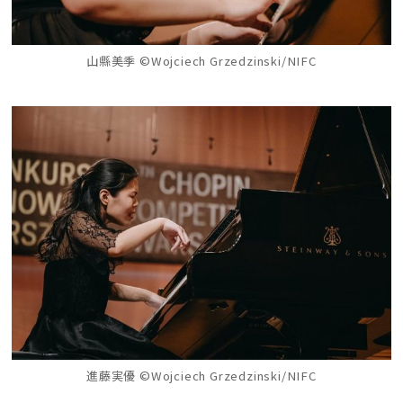
山縣美季 ©Wojciech Grzedzinski/NIFC
進藤実優 ©Wojciech Grzedzinski/NIFC