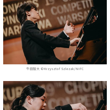
牛田智大 ©Krzysztof Szlezak/NIFC