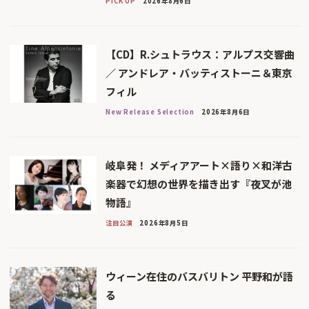
PICK UP
2026年8月6日
【CD】R.シュトラウス：アルプス交響曲
／ アンドレア・バッティストーニ＆東京
フィル
New Release Selection
2026年8月6日
岐阜発！ メディアアート×語り×和洋古
楽器で幻想の世界を描き出す『夜叉が池
物語』
注目公演
2026年8月5日
ウィーン在住のバスバリトン 平野和が語
る