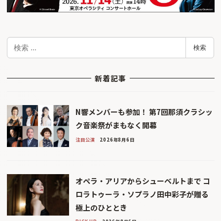
検
検索
索
新着記事
N響メンバーも参加！ 第7回那須クラシッ
ク音楽祭がまもなく開幕
注目公演
2026年8月6日
オペラ・アリアからシューベルトまで コ
ロラトゥーラ・ソプラノ田中彩子が贈る
極上のひととき