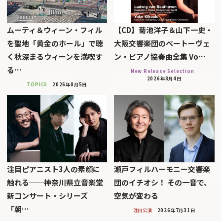
ムーティ＆ウィーン・フィル
【CD】菊池洋子＆山下一史・
を聖地「黄金のホール」で聴
大阪交響楽団のベートーヴェ
く秋深まるウィーンを満喫す
ン・ピアノ協奏曲全集 Vo…
る…
New Release Selection
2026年8月4日
TOPICS
2026年8月5日
注目ピアニスト3人の素顔に
瀬戸フィルハーモニー交響楽
触れる──神奈川県立音楽堂
団のイチオシ！ その一音で、
新コンサート・シリーズ
空気が変わる
「朝…
注目公演
2026年7月31日