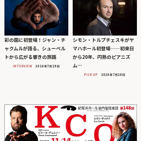
彩の国に初登場！ジャン・チ
シモン・トルプチェスキがヤ
ャクムルが語る、シューベル
マハホール初登場──初来日
トから広がる響きの旅路
から20年、円熟のピアニズ
ム…
INTERVIEW
2026年7月29日
PICK UP
2026年7月28日