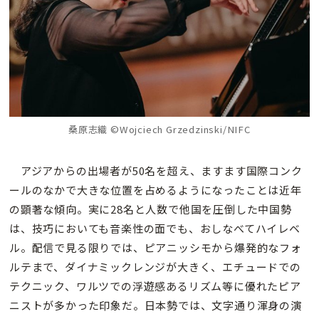
桑原志織 ©Wojciech Grzedzinski/NIFC
アジアからの出場者が50名を超え、ますます国際コンク
ールのなかで大きな位置を占めるようになったことは近年
の顕著な傾向。実に28名と人数で他国を圧倒した中国勢
は、技巧においても音楽性の面でも、おしなべてハイレベ
ル。配信で見る限りでは、ピアニッシモから爆発的なフォ
ルテまで、ダイナミックレンジが大きく、エチュードでの
テクニック、ワルツでの浮遊感あるリズム等に優れたピア
ニストが多かった印象だ。日本勢では、文字通り渾身の演