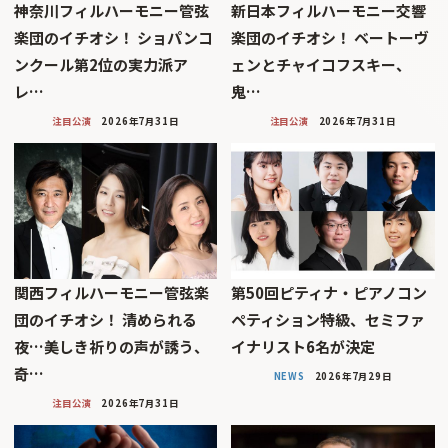
神奈川フィルハーモニー管弦
新日本フィルハーモニー交響
楽団のイチオシ！ ショパンコ
楽団のイチオシ！ ベートーヴ
ンクール第2位の実力派ア
ェンとチャイコフスキー、
レ…
鬼…
注目公演
2026年7月31日
注目公演
2026年7月31日
関西フィルハーモニー管弦楽
第50回ピティナ・ピアノコン
団のイチオシ！ 清められる
ペティション特級、セミファ
夜…美しき祈りの声が誘う、
イナリスト6名が決定
奇…
NEWS
2026年7月29日
注目公演
2026年7月31日