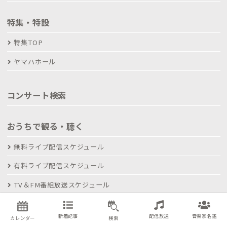
特集・特設
特集TOP
ヤマハホール
コンサート検索
おうちで観る・聴く
無料ライブ配信スケジュール
有料ライブ配信スケジュール
TV＆FM番組放送スケジュール
アーティスト名鑑
新着記事
配信放送
音楽家名鑑
カレンダー
検索