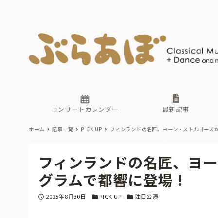
ニュース
ヤマハホ
番組一覧
東京・関
ぶらあぼ
現場のプ
古楽とそ
無料ライ
あ
か
過去の連
コンサートカレンダー
最新記事
ホーム
記事一覧
PICK UP
フィンランドの名匠、ヨーン・ストルゴーズ
ニュース
ヤマハホ
番組一覧
東京・関
ぶらあぼ
フィンランドの名匠、ヨー
現場のプ
古楽とそ
無料ライ
あ
か
グラムで都響に登場！
過去の連
投稿日
カテゴリー
カテゴリー
2025年8月30日
PICK UP
注目公演