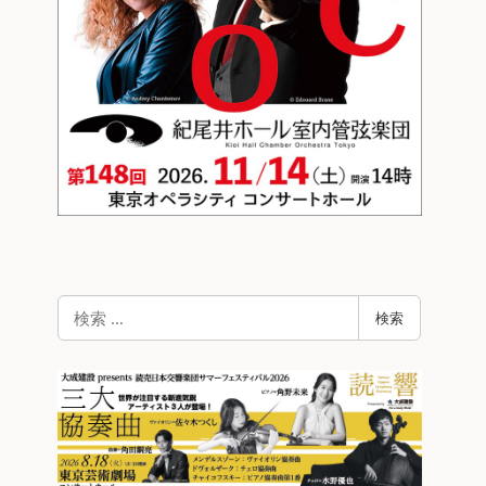
検
検索
索