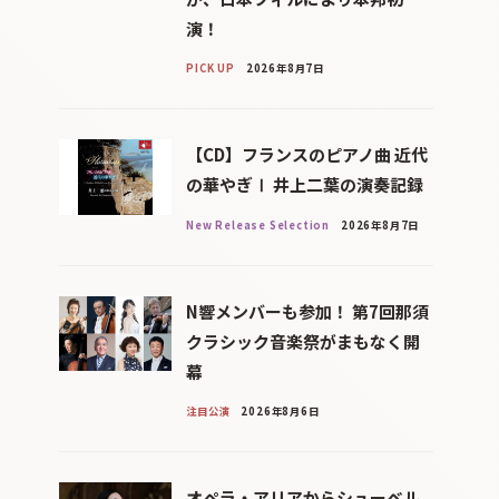
演！
PICK UP
2026年8月7日
【CD】フランスのピアノ曲 近代
の華やぎⅠ 井上二葉の演奏記録
New Release Selection
2026年8月7日
N響メンバーも参加！ 第7回那須
クラシック音楽祭がまもなく開
幕
注目公演
2026年8月6日
オペラ・アリアからシューベル