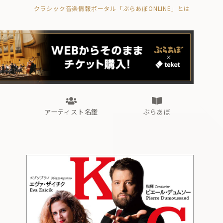
クラシック音楽情報ポータル「ぶらあぼONLINE」とは
の封印の書》
海外公演
FROM編集部
眺望
ぶらあぼブラス！
フォルテピアノ・オデッセイ
アーティスト名鑑
ぶらあぼ
の封印の書》
海外公演
FROM編集部
眺望
ぶらあぼブラス！
フォルテピアノ・オデッセイ