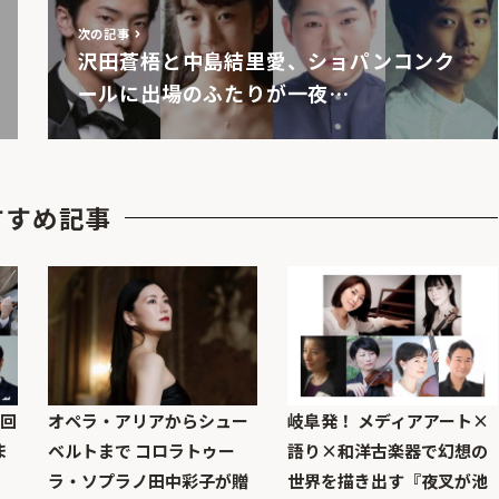
次の記事
沢田蒼梧と中島結里愛、ショパンコンク
ールに出場のふたりが一夜…
すすめ記事
7回
オペラ・アリアからシュー
岐阜発！ メディアアート×
ま
ベルトまで コロラトゥー
語り×和洋古楽器で幻想の
ラ・ソプラノ田中彩子が贈
世界を描き出す『夜叉が池