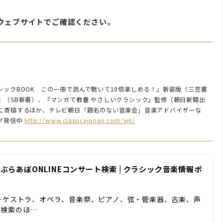
ウェブサイトでご確認ください。
ックBOOK この一冊で読んで聴いて10倍楽しめる！』新装版（三笠書
』（SB新書）、『マンガで教養 やさしいクラシック』監修（朝日新聞出
に寄稿するほか、テレビ朝日「題名のない音楽会」音楽アドバイザーな
グ発信中
http://www.classicajapan.com/wn/
 ぶらあぼONLINEコンサート検索 | クラシック音楽情報ポ
ーケストラ、オペラ、音楽祭、ピアノ、弦・管楽器、古楽、声
ド検索のほ…