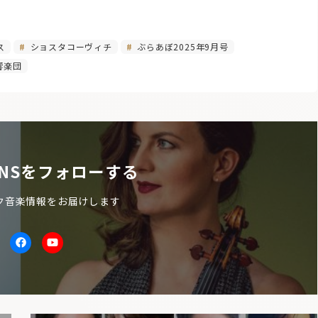
ス
ショスタコーヴィチ
ぶらあぼ2025年9月号
響楽団
NSをフォローする
ク音楽情報をお届けします
itter
facebook
Youtube