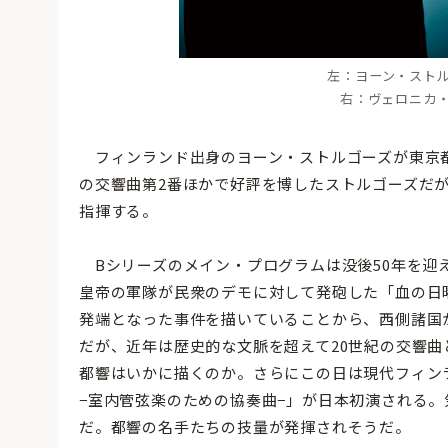
左：ヨーン・ストルゴー
右：ヴェロニカ・エー
フィンランド出身のヨーン・ストルゴーズが東京都
の交響曲第2番ほかで好評を博したストルゴーズだが
指揮する。
Bシリーズのメイン・プログラムは没後50年を迎え
皇帝の軍隊が民衆のデモに対して発砲した「血の日
発端となった事件を描いていることから、西側諸国
だが、近年は歴史的な文脈を超えて20世紀の交響
都響はいかに描くのか。さらにこの日は現代フィン
−室内管弦楽のための協奏曲−」が日本初演される
だ。都響の名手たちの技量が発揮されそうだ。