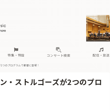
ール
（毎月更新）
東
電子版（無料・月刊）
トピックス
関西
フェスタサマーミューザKAWASAKI 2026
北海道・東北
注目公演
配布場所
インタビュー
中部
定期購読
中国・四国
CD新譜
N響＆東響 《7つ
九州・沖縄
書籍近刊
ロが推す！間違いないオーケストラコンサート
過去の特集
の先と
ブ配信スケジュール
さ
オーケストラの楽屋から
た
な
有料ライブ配信スケジュール
は
ま
や
海の向こうの音楽家
ら
わ
Aからの
載
特集・特設
配信・放送
コンサート検索
が2つのプログラムで都響に登場！
ール
（毎月更新）
東
電子版（無料・月刊）
トピックス
関西
フェスタサマーミューザKAWASAKI 2026
北海道・東北
注目公演
配布場所
インタビュー
中部
定期購読
中国・四国
CD新譜
N響＆東響 《7つ
九州・沖縄
書籍近刊
ン・ストルゴーズが2つのプロ
ロが推す！間違いないオーケストラコンサート
過去の特集
の先と
ブ配信スケジュール
さ
オーケストラの楽屋から
た
な
有料ライブ配信スケジュール
は
ま
や
海の向こうの音楽家
ら
わ
Aからの
載