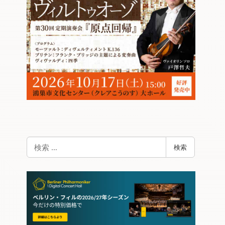
検
検索
索