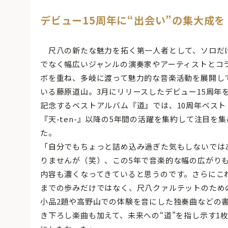
デビュー15周年に“出会い”の集大成を
尺八の新たな魅力を拓く第一人者として、ソロだ
でなく幅広いジャンルの演奏家やアーティストとコ
ボを重ね、多岐に渡って魅力的な音楽活動を展開し
いる藤原道山。3月にリリースしたデビュー15周年
記念するベストアルバム『道』では、10周年ベスト
『天-ten-』以降の5年間の活躍を集約して注目を集
た。
「自分でもちょっと詰め込み過ぎた気もしないでは
りませんが（笑）、この5年で音楽的な幅の広がり
内容も濃くなってきていると思うのです。さらにこ
までの歩みだけではなく、尺八クァルテットのため
小品2題や高野山での体験を音にした独奏曲などの
き下ろし楽曲も加えて、未来への“道”を指し示す1