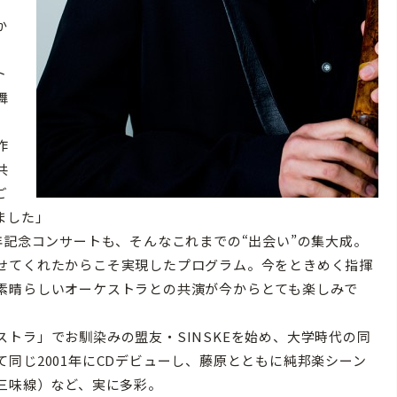
か
じ
ト
舞
作
共
ご
ました」
記念コンサートも、そんなこれまでの“出会い”の集大成。
せてくれたからこそ実現したプログラム。今をときめく指揮
素晴らしいオーケストラとの共演が今からとても楽しみで
トラ」でお馴染みの盟友・SINSKEを始め、大学時代の同
同じ2001年にCDデビューし、藤原とともに純邦楽シーン
三味線）など、実に多彩。