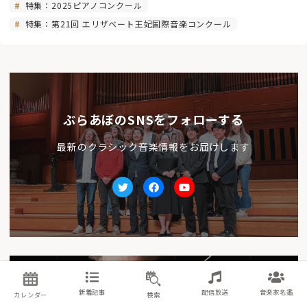
特集：2025ピアノコンクール
特集：第21回 エリザベート王妃国際音楽コンクール
ぶらあぼのSNSをフォローする
最新のクラシック音楽情報をお届けします
Twitter
facebook
Youtube
前の記事
7/26（土）東京交響楽団 オープニングコンサート【フ
新着記事
配信放送
音楽家名鑑
カレンダー
検索
ェスタ…