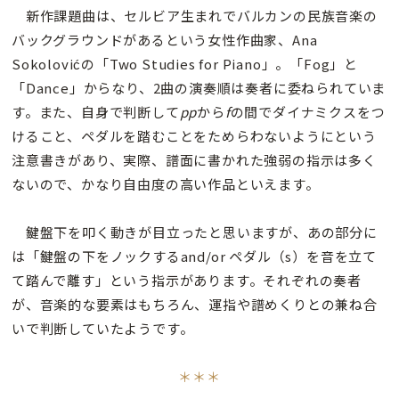
新作課題曲は、セルビア生まれでバルカンの民族音楽の
バックグラウンドがあるという女性作曲家、Ana
Sokolovićの「Two Studies for Piano」。「Fog」と
「Dance」からなり、2曲の演奏順は奏者に委ねられていま
す。また、自身で判断して
pp
から
f
の間でダイナミクスをつ
けること、ペダルを踏むことをためらわないようにという
注意書きがあり、実際、譜面に書かれた強弱の指示は多く
ないので、かなり自由度の高い作品といえます。
鍵盤下を叩く動きが目立ったと思いますが、あの部分に
は「鍵盤の下をノックするand/or ペダル（s）を音を立て
て踏んで離す」という指示があります。それぞれの奏者
が、音楽的な要素はもちろん、運指や譜めくりとの兼ね合
いで判断していたようです。
＊＊＊