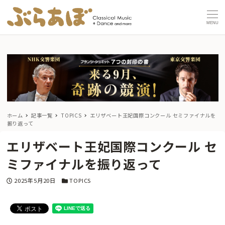
MENU
ホーム
記事一覧
TOPICS
エリザベート王妃国際コンクール セミファイナルを
振り返って
エリザベート王妃国際コンクール セ
ミファイナルを振り返って
投稿日
カテゴリー
2025年5月20日
TOPICS