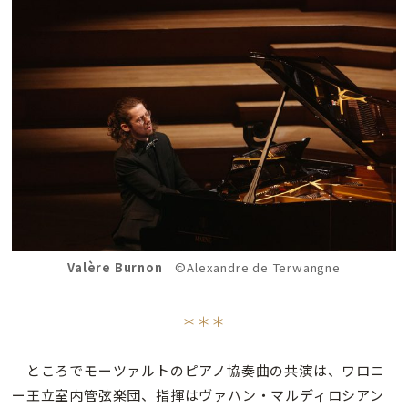
Valère Burnon
©Alexandre de Terwangne
＊＊＊
ところでモーツァルトのピアノ協奏曲の共演は、ワロニ
ー王立室内管弦楽団、指揮はヴァハン・マルディロシアン