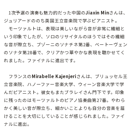
1次予選の演奏も魅力的だった中国の
Jiaxin Min
さんは、
ジュリアードののち英国王立音楽院で学ぶピアニスト。
モーツァルトは、表現は美しいながら音が非常に繊細と
いう印象でしたが、ソロのリサイタルのほうではその繊細
な音が際立ち、ブゾーニのソナチネ第2番、ベートーヴェン
のソナタ第28番で、クリアかつ華やかな表現を聴かせてく
れました。ファイナルに進出です。
フランスの
Mirabelle Kajenjeri
さんは、ブリュッセル王
立音楽院、ハノーファー音楽大学、ウィーン音楽大学で学
んだピアニスト。彼女もまたブラレイさん門下です。印象
に残ったのはモーツァルトのピアノ協奏曲第27番。やわら
かく美しい音が際立ち、細かいことよりも自分の音楽を届
けることを大切にしていることが感じられました。ファイ
ナルに進出。