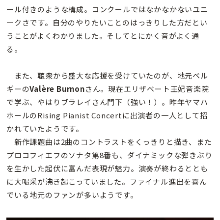
ール付きのような構成。コンクールではなかなかないユニ
ークさです。自分のやりたいことのはっきりした方だとい
うことがよくわかりました。そしてとにかく音がよく通
る。
また、聴衆から盛大な応援を受けていたのが、地元ベル
ギーの
Valère Burnon
さん。現在エリザベート王妃音楽院
で学ぶ、やはりブラレイさん門下（強い！）。昨年ヤマハ
ホールのRising Pianist Concertに出演者の一人として招
かれていたようです。
新作課題曲は2曲のコントラストをくっきりと描き、また
プロコフィエフのソナタ第8番も、ダイナミックな弾きぶり
を生かした起伏に富んだ表現が魅力。演奏が終わるととも
に大喝采が沸き起こっていました。ファイナル進出を喜ん
でいる地元のファンが多いようです。