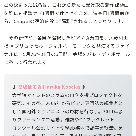
出の決まった12名は、これから新たに受け取る新作課題曲
を誰にも相談せず1週間で仕上げるため、演奏日1週間前か
ら、Chapelの宿泊施設に“隔離”されることになります。
その新作と、各自が選択したピアノ協奏曲を、大野和士
指揮 ブリュッセル・フィルハーモニックと共演するファイ
ナルは、5月26～31日の6日間、会場をパレ・デ・ボザール
に移して行われます。
♪
高坂はる香
Haruka Kosaka
♪
大学院でインドのスラムの自立支援プロジェクトを
研究。その後、2005年からピアノ専門誌の編集者と
して国内外でピアニストの取材を行なう。2011年よ
りフリーランスで活動。雑誌やCDブックレット、
コンクール公式サイトやWeb媒体で記事を執筆。ま
た、ポーランド、ロシア、アメリカなどで国際ピア