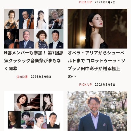
PICK UP
2026年8月7日
N響メンバーも参加！ 第7回那
オペラ・アリアからシューベ
須クラシック音楽祭がまもな
ルトまで コロラトゥーラ・ソ
く開幕
プラノ田中彩子が贈る極上
の…
注目公演
2026年8月6日
PICK UP
2026年8月6日