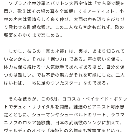
ソプラノ小林沙羅とバリトン大西宇宙は「立ち姿で眼を
惹き、歌えばその場の耳を全掌握」するアーティスト。小
林の声音は素晴らしく良く伸び、大西の声も辺りをびりび
り震わせる剛毅な響き。この二人なら客席もだれず、歌の
饗宴を心ゆくまで楽しめる。
しかし、彼らの「真の才能」は、実は、あまり知られて
いないかも。それは「保つ力」である。声の勢いを保ち、
体力も保ち続ける…人気歌手であればあるほど、自分を保
つのは難しい。でも不断の努力がそれを可能にした。二人
はいわば、「地に足のついたスター」なのである。
そんな彼らが、この6月、ヨコスカ・ベイサイド・ポケッ
トでデュオ・リサイタルを開催。練達のピアニスト河原忠
之とともに、シューマンやシューベルトのリート、ラフマ
ニノフのロシア語歌曲、日本の武満徹のソングに加えて、
ヴェルディのオペラ《椿姫》の名場面も披露するという。