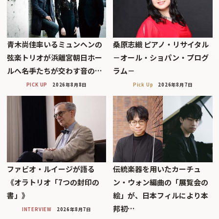
青木尚佳率いるミュンヘンの
桑原志織 ピアノ・リサイタル
弦楽トリオが浜離宮朝日ホー
－オール・ショパン・プログ
ルへ――名手たちが交わす音の…
ラム－
PICK UP
2026年8月8日
Pick Up
2026年8月7日
ファビオ・ルイージが語る
伝統楽器を用いたカーチュ
《オラトリオ「7つの封印の
ン・ウォン編曲の「展覧会の
書」》
絵」が、日本フィルにより本
邦初…
INTERVIEW
2026年8月7日