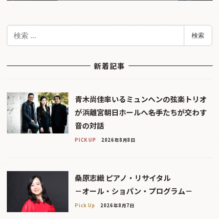
検
検索
索
新着記事
青木尚佳率いるミュンヘンの弦楽トリオ
が浜離宮朝日ホールへ――名手たちが交わす
音の対話
PICK UP
2026年8月8日
桑原志織 ピアノ・リサイタル
－オール・ショパン・プログラム－
Pick Up
2026年8月7日