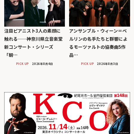
注目ピアニスト3人の素顔に
アンサンブル・ウィーン＝ベ
触れる──神奈川県立音楽堂
ルリンの名手たちと群響によ
新コンサート・シリーズ
るモーツァルトの協奏曲5作
「朝…
品…
PICK UP
2026年8月4日
PICK UP
2026年8月3日