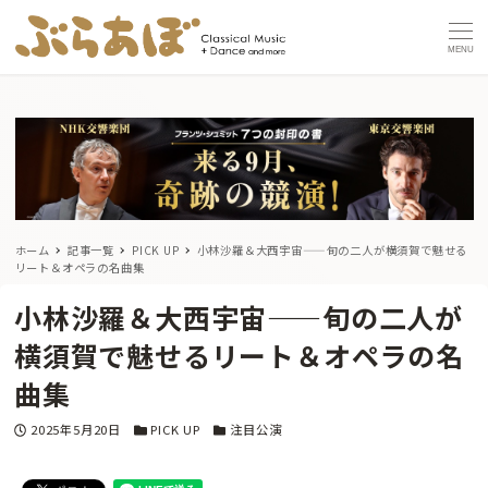
MENU
ホーム
記事一覧
PICK UP
小林沙羅＆大西宇宙——旬の二人が横須賀で魅せる
リート＆オペラの名曲集
小林沙羅＆大西宇宙——旬の二人が
横須賀で魅せるリート＆オペラの名
曲集
投稿日
カテゴリー
カテゴリー
2025年5月20日
PICK UP
注目公演