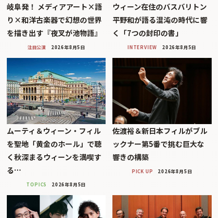
岐阜発！ メディアアート×語
ウィーン在住のバスバリトン
り×和洋古楽器で幻想の世界
平野和が語る混沌の時代に響
を描き出す『夜叉が池物語』
く「7つの封印の書」
注目公演
2026年8月5日
INTERVIEW
2026年8月5日
ムーティ＆ウィーン・フィル
佐渡裕＆新日本フィルがブル
を聖地「黄金のホール」で聴
ックナー第5番で挑む巨大な
く秋深まるウィーンを満喫す
響きの構築
る…
PICK UP
2026年8月5日
TOPICS
2026年8月5日