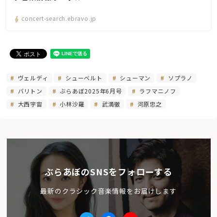
concert-search.ebravo.jp
ヴェルディ
シューベルト
シューマン
ソプラノ
バリトン
ぶらあぼ2025年6月号
ラフマニノフ
大西宇宙
小林沙羅
武満徹
河原忠之
ぶらあぼのSNSをフォローする
最新のクラシック音楽情報をお届けします