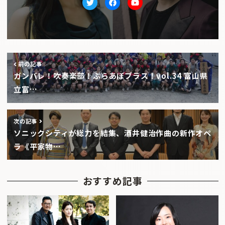
Twitter
facebook
Youtube
前の記事
ガンバレ！吹奏楽部！ぶらあぼブラス！vol.34 富山県
立富…
次の記事
ソニックシティが総力を結集、酒井健治作曲の新作オペ
ラ《平家物…
おすすめ記事