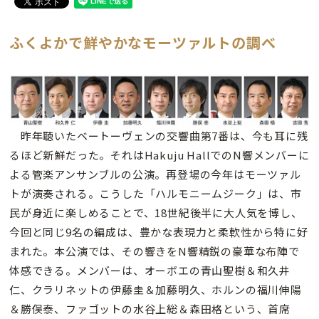
ふくよかで鮮やかなモーツァルトの調べ
昨年聴いたベートーヴェンの交響曲第7番は、今も耳に残
るほど新鮮だった。それはHakuju HallでのN響メンバーに
よる管楽アンサンブルの公演。再登場の今年はモーツァル
トが演奏される。こうした「ハルモニームジーク」は、市
民が身近に楽しめることで、18世紀後半に大人気を博し、
今回と同じ9名の編成は、豊かな表現力と柔軟性から特に好
まれた。本公演では、その響きをN響精鋭の豪華な布陣で
体感できる。メンバーは、オーボエの青山聖樹＆和久井
仁、クラリネットの伊藤圭＆加藤明久、ホルンの福川伸陽
＆勝俣泰、ファゴットの水谷上総＆森田格という、首席