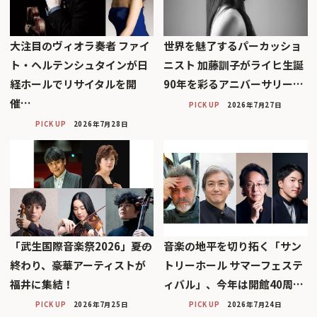
大注目のヴィオラ奏者 ファイ
世界を魅了するパーカッショ
ト・ヘルテンシュタインが日
ニスト 加藤訓子がライヒ生誕
経ホールでリサイタルを開
90年を彩るアニバーサリー…
催…
PICK UP
2026年7月27日
PICK UP
2026年7月28日
「武生国際音楽祭2026」――夏の
音楽の地平を切り拓く「サン
終わり、豪華アーティストが
トリーホール サマーフェステ
福井に集結！
ィバル」、今年は開館40周…
PICK UP
2026年7月25日
PICK UP
2026年7月24日