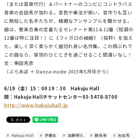
（または首席代行）＆パートナーのコンビにコントラバス
首席の吉田秀が加わる。音色や奏法が揃い、音作りも互い
に熟知した名手たちが、精緻なアンサンブルを聴かせる。
曲は、管楽合奏の定番たるセレナード第11＆12番（短調の
12番は特に注目！）に《フィガロの結婚》（抜粋）を加え
た、楽しく深く柔らかく歯切れ良い名作集。この顔ぶれで
この曲なら、愉悦のひとときを過ごせること間違いなし！
文：柴田克彦
（ぶらあぼ ＋ Danza inside 2015年5月号から）
6/19（金）15：00 19：30 Hakuju Hall
問：Hakuju Hallチケットセンター03-5478-8700
http://www.hakujuhall.jp
Hakuju Hall
伊藤圭
加藤明久
勝俣泰
吉田秀