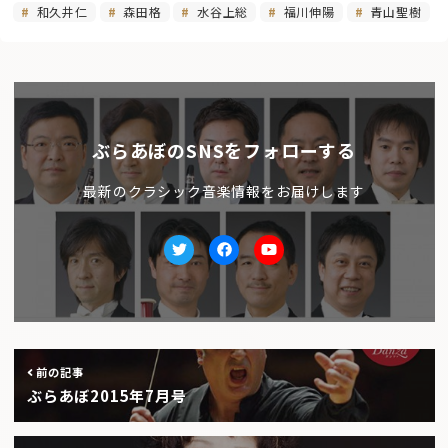
和久井仁
森田格
水谷上総
福川伸陽
青山聖樹
ぶらあぼのSNSをフォローする
最新のクラシック音楽情報をお届けします
Twitter
facebook
Youtube
前の記事
ぶらあぼ2015年7月号