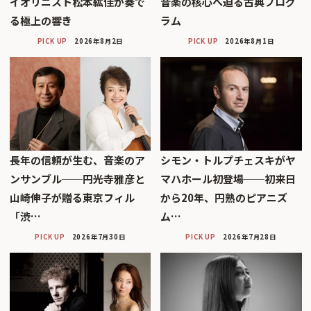
イオリニスト松本紘佳が奏で
音楽の核心へ迫る古典プログ
る極上の響き
ラム
PICK UP
2026年8月2日
PICK UP
2026年8月1日
長年の信頼が生む、音楽のア
シモン・トルプチェスキがヤ
ンサンブル──円光寺雅彦と
マハホール初登場──初来日
山崎伸子が贈る東京フィル
から20年、円熟のピアニズ
「渋…
ム…
PICK UP
2026年7月30日
PICK UP
2026年7月28日