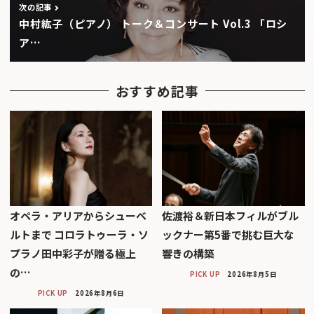
次の記事
中村紘子（ピアノ） トーク＆コンサート Vol.3 「ロシ
ア…
おすすめ記事
オペラ・アリアからシューベ
佐渡裕＆新日本フィルがブル
ルトまで コロラトゥーラ・ソ
ックナー第5番で挑む巨大な
プラノ田中彩子が贈る極上
響きの構築
の…
PICK UP
2026年8月5日
PICK UP
2026年8月6日