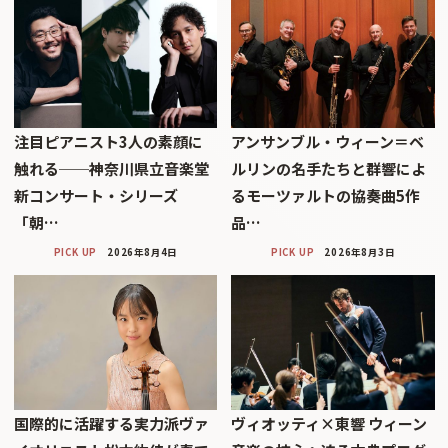
注目ピアニスト3人の素顔に
アンサンブル・ウィーン＝ベ
触れる──神奈川県立音楽堂
ルリンの名手たちと群響によ
新コンサート・シリーズ
るモーツァルトの協奏曲5作
「朝…
品…
PICK UP
2026年8月4日
PICK UP
2026年8月3日
国際的に活躍する実力派ヴァ
ヴィオッティ×東響 ウィーン