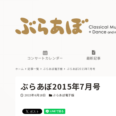
ニュース
ヤマハホ
番組一覧
東京・関
ぶらあぼ
現場のプ
古楽とそ
無料ライ
あ
か
過去の連
コンサートカレンダー
最新記事
ホーム
記事一覧
ぶらあぼ電子版
ぶらあぼ2015年7月号
ニュース
ヤマハホ
番組一覧
東京・関
ぶらあぼ
ぶらあぼ2015年7月号
現場のプ
古楽とそ
無料ライ
あ
か
投稿日
カテゴリー
2015年6月18日
ぶらあぼ電子版
過去の連