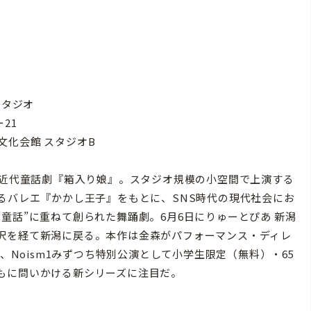
大スタジオ
ー21
術文化会館 スタジオB
、近代童話劇『箱入り娘』。スタジオ規模の小空間で上演する
るバレエ『かかし王子』をもとに、SNS時代の現代社会にお
童話”に重ねて創られた舞踊劇。6月6日にりゅーとぴあ 新潟
沢を経て新潟に戻る。本作は金森がパフォーマンス・ディレ
、Noism1みずつち特別公演として小学生限定（無料）・65
もに問いかける新シリーズに注目だ。