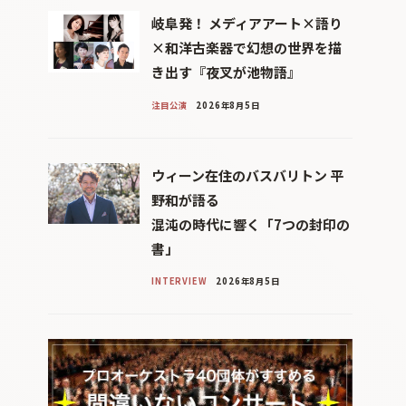
岐阜発！ メディアアート×語り
×和洋古楽器で幻想の世界を描
き出す『夜叉が池物語』
注目公演
2026年8月5日
ウィーン在住のバスバリトン 平
野和が語る
混沌の時代に響く「7つの封印の
書」
INTERVIEW
2026年8月5日