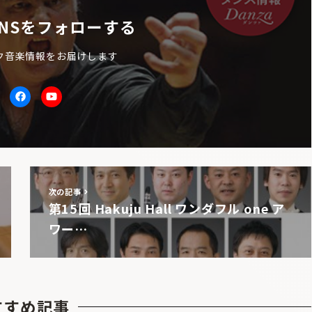
NSをフォローする
ク音楽情報をお届けします
itter
facebook
Youtube
次の記事
第15回 Hakuju Hall ワンダフル one ア
ワー…
すすめ記事