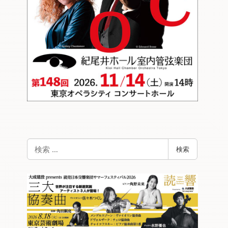
検
検索
索