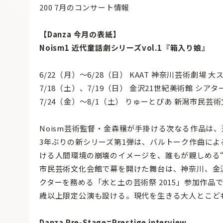
200 7月のコンサート情報
【Danza 今月の表紙】
Noism1 近代童話劇シリーズvol.1『箱入り娘』
6/22（月）〜6/28（日） KAAT 神奈川芸術劇場 
7/18（土）、7/19（日） 金沢21世紀美術館 シアタ
7/24（金）〜8/1（土） りゅーとぴあ 新潟市民芸
Noism芸術監督・金森穣が手掛ける次なる作品は
3年ぶりの新シリーズ第1弾は、バルトーク作曲によ
ける人間環境の崩壊のイメージを、誰もが親しめる“
市民芸術文化会館で幕を開けた舞台は、神奈川、金
クターを務める「水と土の芸術祭 2015」参加作品で
歳以上限定公演も設ける。現代を生きる大人とこど
Danza Pre-Stage=Prestige interview