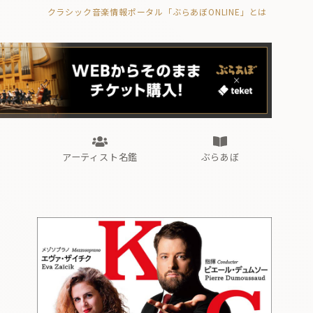
クラシック音楽情報ポータル「ぶらあぼONLINE」とは
の封印の書》
海外公演
FROM編集部
眺望
ぶらあぼブラス！
フォルテピアノ・オデッセイ
アーティスト名鑑
ぶらあぼ
の封印の書》
海外公演
FROM編集部
眺望
ぶらあぼブラス！
フォルテピアノ・オデッセイ