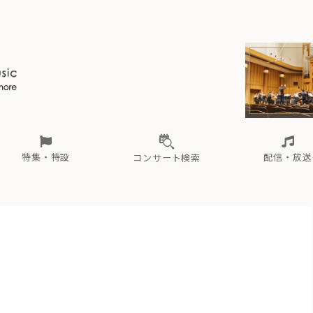
ール
（毎月更新）
東
電子版（無料・月刊）
トピックス
関西
フェスタサマーミューザKAWASAKI 2026
北海道・東北
注目公演
配布場所
インタビュー
中部
定期購読
中国・四国
CD新譜
N響＆東響 《7つ
九州・沖縄
書籍近刊
ロが推す！間違いないオーケストラコンサート
過去の特集
の先と
ブ配信スケジュール
さ
オーケストラの楽屋から
た
な
有料ライブ配信スケジュール
は
ま
や
海の向こうの音楽家
ら
わ
Aからの
載
特集・特設
配信・放送
コンサート検索
ール
（毎月更新）
東
電子版（無料・月刊）
トピックス
関西
フェスタサマーミューザKAWASAKI 2026
北海道・東北
注目公演
配布場所
インタビュー
中部
定期購読
中国・四国
CD新譜
N響＆東響 《7つ
九州・沖縄
書籍近刊
ロが推す！間違いないオーケストラコンサート
過去の特集
の先と
ブ配信スケジュール
さ
オーケストラの楽屋から
た
な
有料ライブ配信スケジュール
は
ま
や
海の向こうの音楽家
ら
わ
Aからの
載