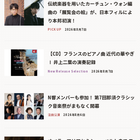
伝統楽器を用いたカーチュン・ウォン編
曲の「展覧会の絵」が、日本フィルによ
り本邦初演！
PICK UP
2026年8月7日
【CD】フランスのピアノ曲 近代の華やぎ
Ⅰ 井上二葉の演奏記録
New Release Selection
2026年8月7日
N響メンバーも参加！ 第7回那須クラシッ
ク音楽祭がまもなく開幕
注目公演
2026年8月6日