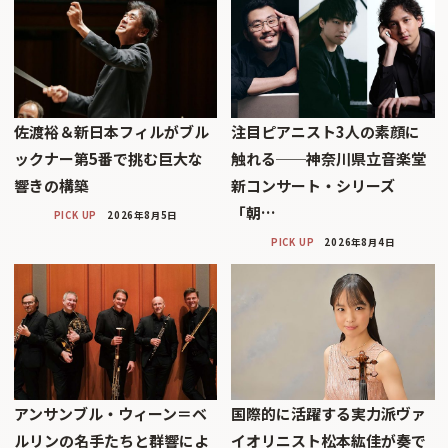
佐渡裕＆新日本フィルがブル
注目ピアニスト3人の素顔に
ックナー第5番で挑む巨大な
触れる──神奈川県立音楽堂
響きの構築
新コンサート・シリーズ
「朝…
PICK UP
2026年8月5日
PICK UP
2026年8月4日
アンサンブル・ウィーン＝ベ
国際的に活躍する実力派ヴァ
ルリンの名手たちと群響によ
イオリニスト松本紘佳が奏で