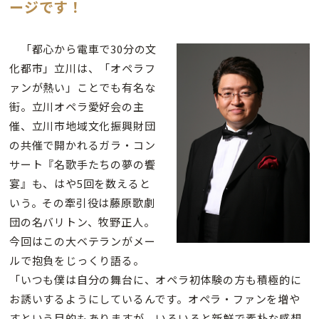
ージです！
「都心から電車で30分の文
化都市」立川は、「オペラフ
ァンが熱い」ことでも有名な
街。立川オペラ愛好会の主
催、立川市地域文化振興財団
の共催で開かれるガラ・コン
サート『名歌手たちの夢の饗
宴』も、はや5回を数えると
いう。その牽引役は藤原歌劇
団の名バリトン、牧野正人。
今回はこの大ベテランがメー
ルで抱負をじっくり語る。
「いつも僕は自分の舞台に、オペラ初体験の方も積極的に
お誘いするようにしているんです。オペラ・ファンを増や
すという目的もありますが、いろいろと新鮮で素朴な感想