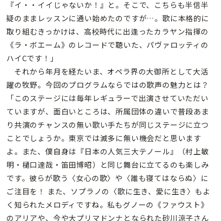
『イ・・イイじゃないか！』と。そこで、こちらも半信半
疑のままレッスンに通い始めたのですが…。歌に本格的に
取り組むきっかけは、高校時代に出逢ったカラヤン指揮の
《ラ・ボエーム》のレコードで聴いた、パヴァロッティの
ハイCです！」
それから年月を経たいま、オペラ界の大御所として大活
躍の牧野。今回のプログラムならではの歌声の魅力とは？
「このステージには毎年レギュラーで出演させていただい
ていますが、面白いところは、所属団体の違いで普段あま
り共演のチャンスの無い歌い手たちが同じステージに立つ
ことでしょうか。東京では滅多に無い機会だと思います
よ。また、僕自身は『日本の人気三大テノール』（村上敏
明・樋口達哉・笛田博昭）と同じ舞台に立てるのも楽しみ
です。彼らが歌う〈女心の歌〉や〈誰も寝てはならぬ〉に
ご注目を！ また、ソプラノの〈歌に生き、愛に生き〉もよ
く知られたメロディですね。私もグノーの《ファウスト》
のアリアや、今や大プリマドンナとなられた砂川涼子さん