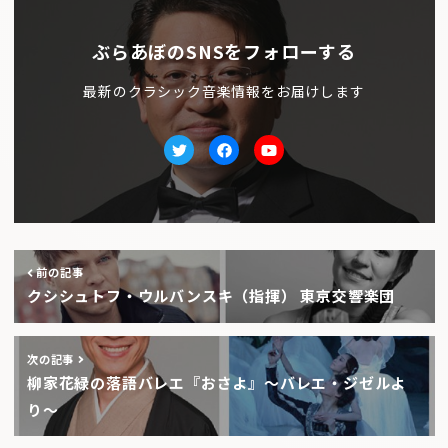
ぶらあぼのSNSをフォローする
最新のクラシック音楽情報をお届けします
Twitter
facebook
Youtube
前の記事
クシシュトフ・ウルバンスキ（指揮） 東京交響楽団
次の記事
柳家花緑の落語バレエ『おさよ』〜バレエ・ジゼルよ
り〜