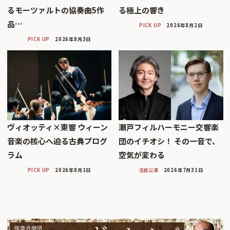
るモーツァルトの協奏曲5作
る極上の響き
品…
PICK UP
2026年8月2日
PICK UP
2026年8月3日
ヴィオッティ×東響 ウィーン
瀬戸フィルハーモニー交響楽
音楽の核心へ迫る古典プログ
団のイチオシ！ その一音で、
ラム
空気が変わる
PICK UP
2026年8月1日
注目公演
2026年7月31日