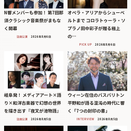
N響メンバーも参加！ 第7回那
オペラ・アリアからシューベ
須クラシック音楽祭がまもな
ルトまで コロラトゥーラ・ソ
く開幕
プラノ田中彩子が贈る極上
の…
注目公演
2026年8月6日
PICK UP
2026年8月6日
岐阜発！ メディアアート×語
ウィーン在住のバスバリトン
り×和洋古楽器で幻想の世界
平野和が語る混沌の時代に響
を描き出す『夜叉が池物語』
く「7つの封印の書」
注目公演
2026年8月5日
INTERVIEW
2026年8月5日