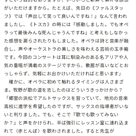
がいただけますから。たとえば、先日の《ファルスタッ
フ》では『声出して笑って良いんですね！』なんて言われ
ましたし、《トスカ》の時には『感動しました。でもオペ
ラって最後みんな死んじゃうんですね』と考えもしなかっ
た感想を漏らされたりもしました。オペラは詩と音楽が融
合し、声やオーケストラの美しさを味わえる芸術の玉手箱
です。今回のコンサートは耳に馴染みのある名アリアや人
気の重唱が満載のステージですから、敷居が高いなどとお
っしゃらず、気軽にお出かけいただければと思います」
確かに、オペラに初めて触れるタイミングは人さまざ
ま。牧野が歌の道を志したのはどういうきっかけから？
「郷里の浜松でアルトサックスを習っていて、地元の音楽
高校に進学を希望したのですが、サックスの指導者がいな
いと判りました。でも、そこで『歌でも歌ってみない
か？』と声をかけられ、半ば強引にレッスン室に連れ込ま
れて〈赤とんぼ〉を歌わされました。すると先生が