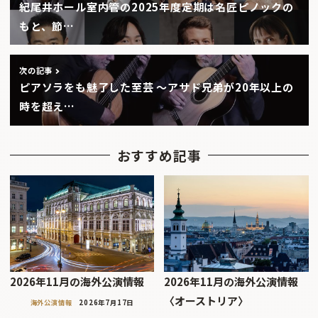
紀尾井ホール室内管の2025年度定期は名匠ピノックの
もと、節…
次の記事
ピアソラをも魅了した至芸 〜アサド兄弟が20年以上の
時を超え…
おすすめ記事
2026年11月の海外公演情報
2026年11月の海外公演情報
〈オーストリア〉
海外公演情報
2026年7月17日