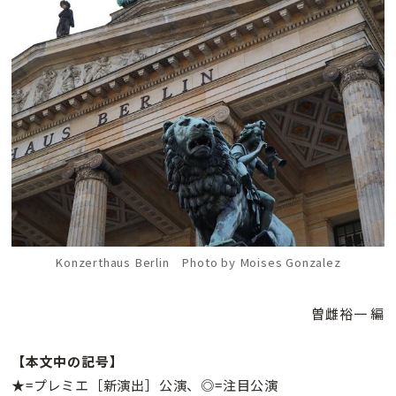
Konzerthaus Berlin Photo by Moises Gonzalez
曽雌裕一 編
【本文中の記号】
★=プレミエ［新演出］公演、◎=注目公演